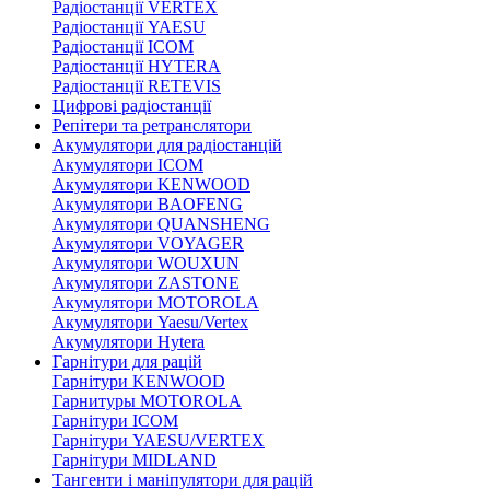
Радіостанції VERTEX
Радіостанції YAESU
Радіостанції ICOM
Радіостанції HYTERA
Радіостанції RETEVIS
Цифрові радіостанції
Репітери та ретранслятори
Акумулятори для радіостанцій
Акумулятори ICOM
Акумулятори KENWOOD
Акумулятори BAOFENG
Акумулятори QUANSHENG
Акумулятори VOYAGER
Акумулятори WOUXUN
Акумулятори ZASTONE
Акумулятори MOTOROLA
Акумулятори Yaesu/Vertex
Акумулятори Hytera
Гарнітури для рацій
Гарнітури KENWOOD
Гарнитуры MOTOROLA
Гарнітури ICOM
Гарнітури YAESU/VERTEX
Гарнітури MIDLAND
Тангенти і маніпулятори для рацій