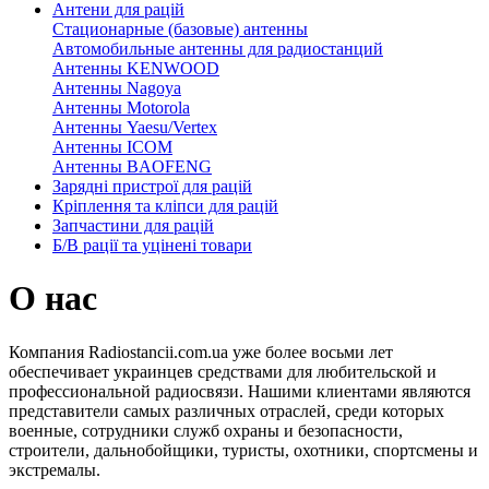
Антени для рацій
Стационарные (базовые) антенны
Автомобильные антенны для радиостанций
Антенны KENWOOD
Антенны Nagoya
Антенны Motorola
Антенны Yaesu/Vertex
Антенны ICOM
Антенны BAOFENG
Зарядні пристрої для рацій
Кріплення та кліпси для рацій
Запчастини для рацій
Б/В рації та уцінені товари
О нас
Компания Radiostancii.com.ua уже более восьми лет
обеспечивает украинцев средствами для любительской и
профессиональной радиосвязи. Нашими клиентами являются
представители самых различных отраслей, среди которых
военные, сотрудники служб охраны и безопасности,
строители, дальнобойщики, туристы, охотники, спортсмены и
экстремалы.