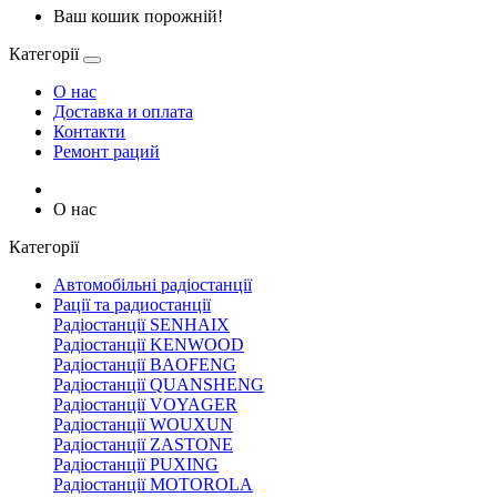
Ваш кошик порожній!
Категорії
О нас
Доставка и оплата
Контакти
Ремонт раций
О нас
Категорії
Автомобільні радіостанції
Рації та радиостанції
Радіостанції SENHAIX
Радіостанції KENWOOD
Радіостанції BAOFENG
Радіостанції QUANSHENG
Радіостанції VOYAGER
Радіостанції WOUXUN
Радіостанції ZASTONE
Радіостанції PUXING
Радіостанції MOTOROLA