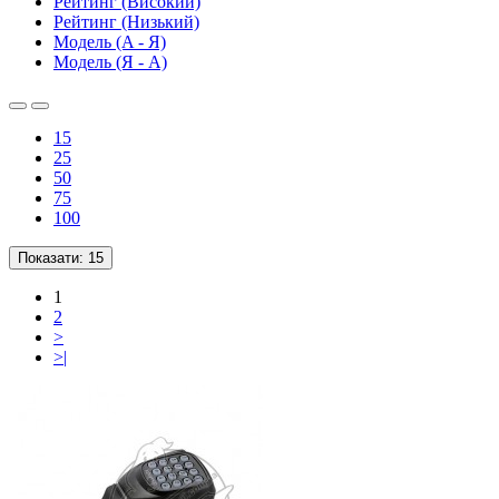
Рейтинг (Високий)
Рейтинг (Низький)
Модель (A - Я)
Модель (Я - A)
15
25
50
75
100
Показати:
15
1
2
>
>|