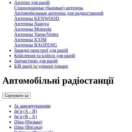
Антени для рацій
Стационарные (базовые) антенны
Автомобильные антенны для радиостанций
Антенны KENWOOD
Антенны Nagoya
Антенны Motorola
Антенны Yaesu/Vertex
Антенны ICOM
Антенны BAOFENG
Зарядні пристрої для рацій
Кріплення та кліпси для рацій
Запчастини для рацій
Б/В рації та уцінені товари
Автомобільні радіостанції
Сортувати за
За замовчуванням
Ім`я (А - Я)
Ім`я (Я - A)
Ціна (Низька)
Ціна (Висока)