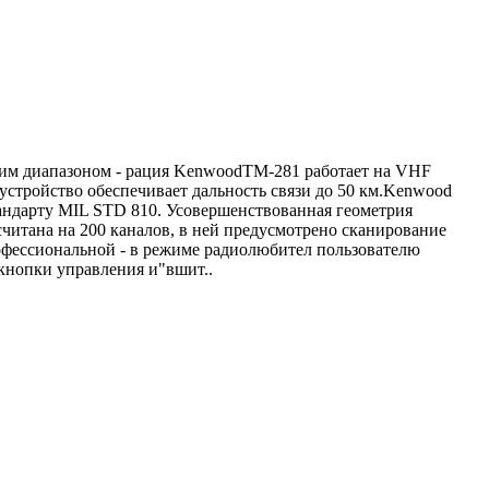
чим диапазоном - рация KenwoodTM-281 работает на VHF
устройство обеспечивает дальность связи до 50 км.Kenwood
андарту MIL STD 810. Усовершенствованная геометрия
читана на 200 каналов, в ней предусмотрено сканирование
рофессиональной - в режиме радиолюбител пользователю
кнопки управления и"вшит..