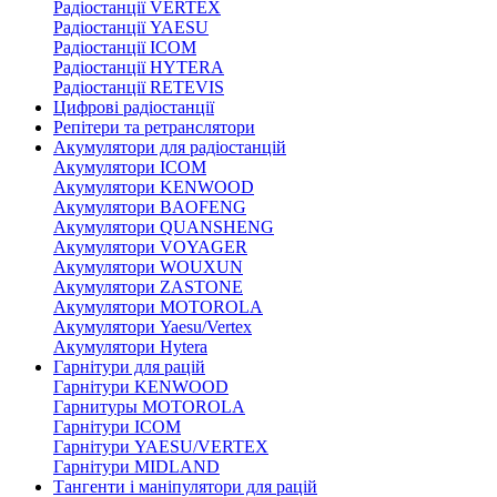
Радіостанції VERTEX
Радіостанції YAESU
Радіостанції ICOM
Радіостанції HYTERA
Радіостанції RETEVIS
Цифрові радіостанції
Репітери та ретранслятори
Акумулятори для радіостанцій
Акумулятори ICOM
Акумулятори KENWOOD
Акумулятори BAOFENG
Акумулятори QUANSHENG
Акумулятори VOYAGER
Акумулятори WOUXUN
Акумулятори ZASTONE
Акумулятори MOTOROLA
Акумулятори Yaesu/Vertex
Акумулятори Hytera
Гарнітури для рацій
Гарнітури KENWOOD
Гарнитуры MOTOROLA
Гарнітури ICOM
Гарнітури YAESU/VERTEX
Гарнітури MIDLAND
Тангенти і маніпулятори для рацій