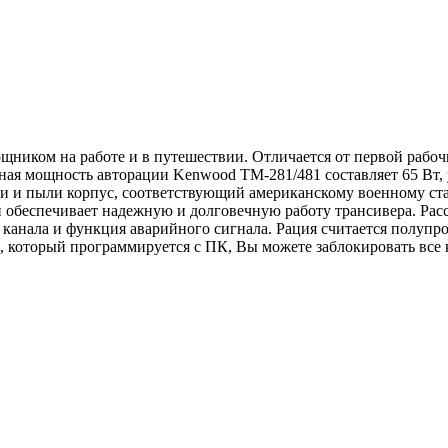
ником на работе и в путешествии. Отличается от первой рабо
ная мощность авторации Kenwood TM-281/481 составляет 65 Вт, 
и и пыли корпус, соответствующий американскому военному ст
 обеспечивает надежную и долговечную работу трансивера. Расс
 канала и функция аварийного сигнала. Рация считается полуп
 который программируется с ПК, Вы можете заблокировать все 