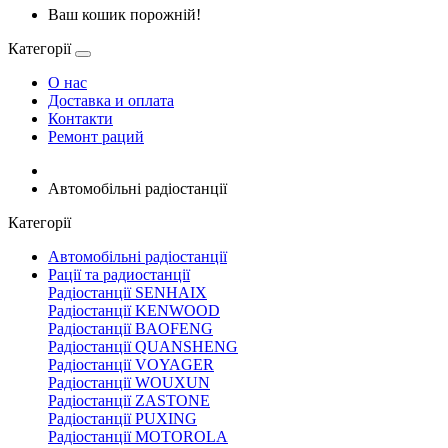
Ваш кошик порожній!
Категорії
О нас
Доставка и оплата
Контакти
Ремонт раций
Автомобільні радіостанції
Категорії
Автомобільні радіостанції
Рації та радиостанції
Радіостанції SENHAIX
Радіостанції KENWOOD
Радіостанції BAOFENG
Радіостанції QUANSHENG
Радіостанції VOYAGER
Радіостанції WOUXUN
Радіостанції ZASTONE
Радіостанції PUXING
Радіостанції MOTOROLA