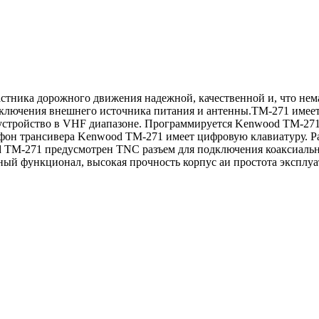
стника дорожного движения надежной, качественной и, что не
одключения внешнего источника питания и антенны.TM-271 имеет
устройство в VHF диапазоне. Программируется Kenwood TM-271 
он трансивера Kenwood TM-271 имеет цифровую клавиатуру. Ра
d TM-271 предусмотрен TNC разъем для подключения коаксиальн
ый функционал, высокая прочность корпус аи простота эксплуа