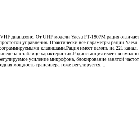
VHF диапазоне. От UHF модели Yaesu FT-1807M рация отличаетс
ростотой управления. Практически все параметры рации Yaesu
программируемыми клавишами.Рация имеет память на 221 канал, 
иведена в таблице характеристик.Радиостанция имеет возможно
регулируемое усиление микрофона, блокирование занятой част
дная мощность трансивера тоже регулируется. ..