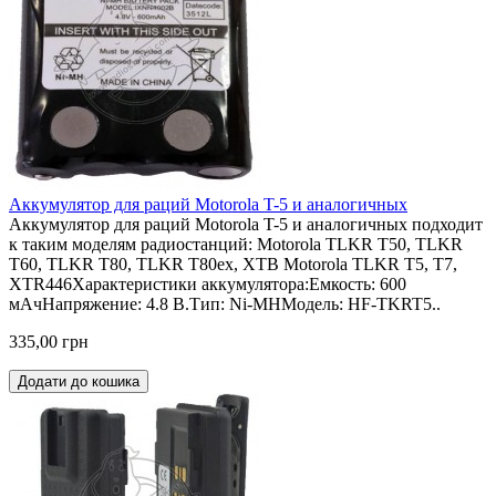
Аккумулятор для раций Motorola T-5 и аналогичных
Аккумулятор для раций Motorola T-5 и аналогичных подходит
к таким моделям радиостанций: Motorola TLKR T50, TLKR
T60, TLKR T80, TLKR T80ex, XTB Motorola ТLKR T5, Т7,
ХТR446Характеристики аккумулятора:Емкость: 600
мАчНапряжение: 4.8 В.Тип: Ni-MHМодель: HF-TKRT5..
335,00 грн
Додати до кошика