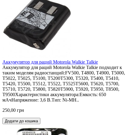
Аккумулятор для раций Motorola Walkie Talkie
Аккумулятор для раций Motorola Walkie Talkie подходит к
таким моделям радиостанций:FV500, T4800, T4900, T5000,
T5022, T5025, T5100, T5200T5300, T5320, T5400, T5410,
T5420, T5500, T5512, T5522, T5525T5600, T5620, T5700,
T5710, T5720, T5800, T5820T5900, T5920, T5950, T8500,
T9500Характеристики аккумулятора:Емкость: 650
мАчНапряжение: 3,6 В.Тип: Ni-MH..
250,00 грн
Додати до кошика