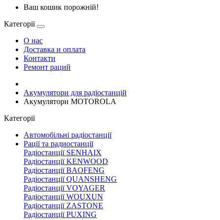
Ваш кошик порожній!
Категорії
О нас
Доставка и оплата
Контакти
Ремонт раций
Акумулятори для радіостанцій
Акумулятори MOTOROLA
Категорії
Автомобільні радіостанції
Рації та радиостанції
Радіостанції SENHAIX
Радіостанції KENWOOD
Радіостанції BAOFENG
Радіостанції QUANSHENG
Радіостанції VOYAGER
Радіостанції WOUXUN
Радіостанції ZASTONE
Радіостанції PUXING