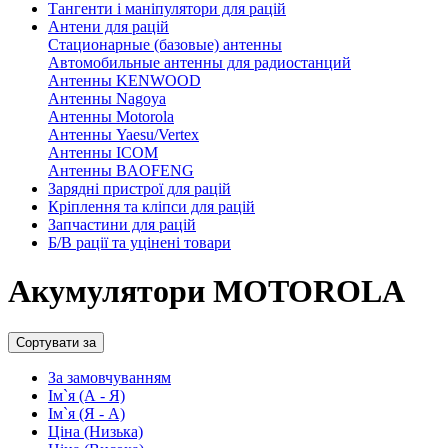
Тангенти і маніпулятори для рацій
Антени для рацій
Стационарные (базовые) антенны
Автомобильные антенны для радиостанций
Антенны KENWOOD
Антенны Nagoya
Антенны Motorola
Антенны Yaesu/Vertex
Антенны ICOM
Антенны BAOFENG
Зарядні пристрої для рацій
Кріплення та кліпси для рацій
Запчастини для рацій
Б/В рації та уцінені товари
Акумулятори MOTOROLA
Сортувати за
За замовчуванням
Ім`я (А - Я)
Ім`я (Я - A)
Ціна (Низька)