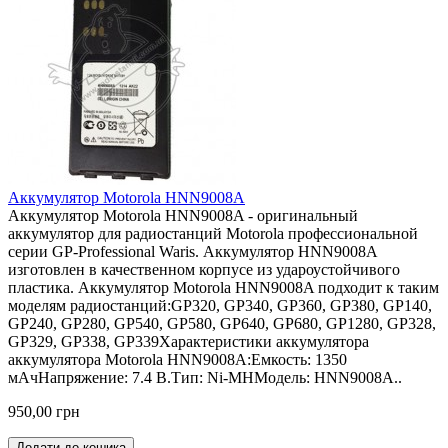
Аккумулятор Motorola HNN9008A
Аккумулятор Motorola HNN9008A - оригинальный
аккумулятор для радиостанций Motorola профессиональной
серии GP-Professional Waris. Аккумулятор HNN9008A
изготовлен в качественном корпусе из удароустойчивого
пластика. Аккумулятор Motorola HNN9008A подходит к таким
моделям радиостанций:GP320, GP340, GP360, GP380, GP140,
GP240, GP280, GP540, GP580, GP640, GP680, GP1280, GP328,
GP329, GP338, GP339Характеристики аккумулятора
аккумулятора Motorola HNN9008A:Емкость: 1350
мАчНапряжение: 7.4 В.Тип: Ni-MHМодель: HNN9008A..
950,00 грн
Додати до кошика