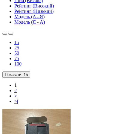
Ціна (Висока)
Рейтинг (Високий)
Рейтинг (Низький)
Модель (A - Я)
Модель (Я - A)
15
25
50
75
100
Показати:
15
1
2
>
>|