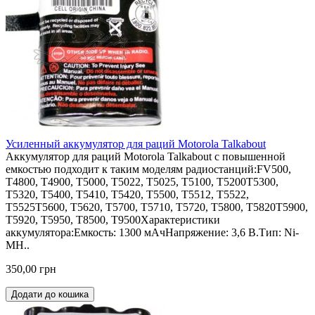
Усиленный аккумулятор для раций Motorola Talkabout
Аккумулятор для раций Motorola Talkabout с повышенной
емкостью подходит к таким моделям радиостанций:FV500,
T4800, T4900, T5000, T5022, T5025, T5100, T5200T5300,
T5320, T5400, T5410, T5420, T5500, T5512, T5522,
T5525T5600, T5620, T5700, T5710, T5720, T5800, T5820T5900,
T5920, T5950, T8500, T9500Характеристики
аккумулятора:Емкость: 1300 мАчНапряжение: 3,6 В.Тип: Ni-
MH..
350,00 грн
Додати до кошика