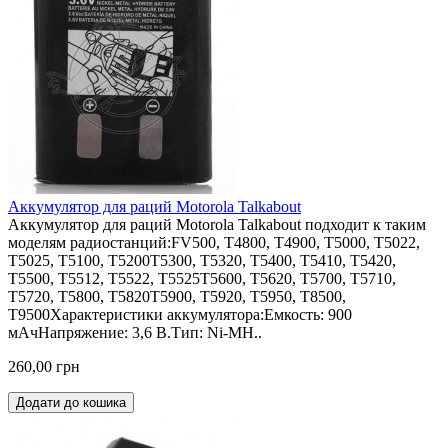
Аккумулятор для раций Motorola Talkabout
Аккумулятор для раций Motorola Talkabout подходит к таким
моделям радиостанций:FV500, T4800, T4900, T5000, T5022,
T5025, T5100, T5200T5300, T5320, T5400, T5410, T5420,
T5500, T5512, T5522, T5525T5600, T5620, T5700, T5710,
T5720, T5800, T5820T5900, T5920, T5950, T8500,
T9500Характеристики аккумулятора:Емкость: 900
мАчНапряжение: 3,6 В.Тип: Ni-MH..
260,00 грн
Додати до кошика