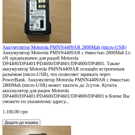
Аккумулятор Motorola PMNN4409AR 2800Mah (micro-USB)
Аккумулятор Motorola PMNN4409AR с ёмкостью 2800Mah Li-
oN предназначен для раций Motorola
DP4400/DP4401/PD4600/DP4601/DP4800/DP4801. Также
аккумулятор Motorola PMNN4409AR оснащён встроенным
разъёмом (micro-USB), что позволяет заряжать через
PowerBank. Аккумулятор Motorola PMNN4409AR с ёмкостью
2800Mah (micro-USB) может хватить до 2суток. Купить
аккумулятор для рации Motorola
DP4400/DP4401/PD4600/DP4601/DP4800/DP4801 в Киеве Вы
сможете по указанному адресу...
1.100,00 грн
Додати до кошика