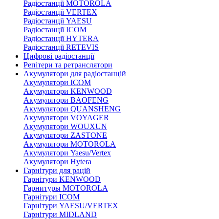
Радіостанції MOTOROLA
Радіостанції VERTEX
Радіостанції YAESU
Радіостанції ICOM
Радіостанції HYTERA
Радіостанції RETEVIS
Цифрові радіостанції
Репітери та ретранслятори
Акумулятори для радіостанцій
Акумулятори ICOM
Акумулятори KENWOOD
Акумулятори BAOFENG
Акумулятори QUANSHENG
Акумулятори VOYAGER
Акумулятори WOUXUN
Акумулятори ZASTONE
Акумулятори MOTOROLA
Акумулятори Yaesu/Vertex
Акумулятори Hytera
Гарнітури для рацій
Гарнітури KENWOOD
Гарнитуры MOTOROLA
Гарнітури ICOM
Гарнітури YAESU/VERTEX
Гарнітури MIDLAND