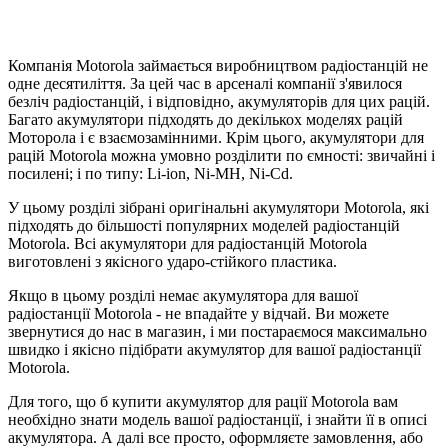
Компанія Motorola займається виробництвом радіостанцій не
одне десятиліття. За цей час в арсеналі компанії з'явилося
безліч радіостанцій, і відповідно, акумуляторів для цих рацій.
Багато акумулятори підходять до декількох моделях рацій
Моторола і є взаємозамінними. Крім цього, акумулятори для
рацій Motorola можна умовно розділити по ємності: звичайні і
посилені; і по типу: Li-ion, Ni-MH, Ni-Cd.
У цьому розділі зібрані оригінальні акумулятори Motorola, які
підходять до більшості популярних моделей радіостанцій
Motorola. Всі акумулятори для радіостанцій Motorola
виготовлені з якісного ударо-стійкого пластика.
Якщо в цьому розділі немає акумулятора для вашої
радіостанції Motorola - не впадайте у відчай. Ви можете
звернутися до нас в магазин, і ми постараємося максимально
швидко і якісно підібрати акумулятор для вашої радіостанції
Motorola.
Для того, що б купити акумулятор для рації Motorola вам
необхідно знати модель вашої радіостанції, і знайти її в описі
акумулятора. А далі все просто, оформляєте замовлення, або