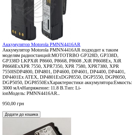
Аккумулятор Motorola PMNN4416AR
Аккумулятор Motorola PMNN4416AR подходит к таким
моделям радиостанций:MOTOTRBO GP328D, GP338D,
GP338D LKPXiR P8660, P8668, P8608 ,XiR P8608Ex, XiR
P8668ExXPR 7550, XPR7350, XPR 7580, XPR7380, XPR
7550ISDP4800, DP4801, DP4600, DP4601, DP4400, DP4401,
DP4401Ex ATEX, DP4801ExDGP8550, DGP5550, DGP8050,
DGP5050, DGP8550ExХарактеристики аккумулятора:Емкость:
3000 мАчНапряжение: 11.8 В.Тип: Li-
ionМодель: PMNN4416AR..
950,00 грн
Додати до кошика