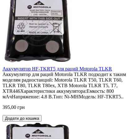
Аккумулятор HF-TKRT5 для раций Motorola TLKR
Аккумулятор для раций Motorola TLKR подходит к таким
моделям радиостанций: Motorola TLKR T50, TLKR T60,
TLKR T80, TLKR T80ex, XTB Motorola ТLKR T5, Т7,
ХТR446Характеристики аккумулятора:Емкость: 800
мАчНапряжение: 4.8 В.Тип: Ni-MHМодель: HF-TKRT5..
395,00 грн
Додати до кошика