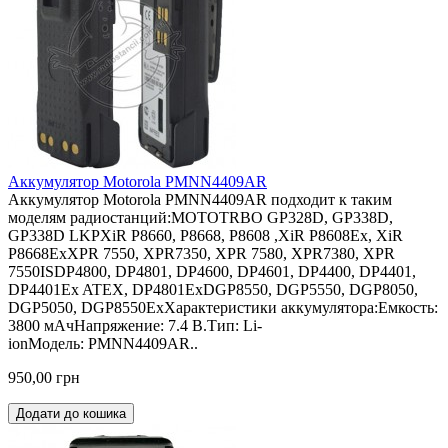
Аккумулятор Motorola PMNN4409AR
Аккумулятор Motorola PMNN4409AR подходит к таким
моделям радиостанций:MOTOTRBO GP328D, GP338D,
GP338D LKPXiR P8660, P8668, P8608 ,XiR P8608Ex, XiR
P8668ExXPR 7550, XPR7350, XPR 7580, XPR7380, XPR
7550ISDP4800, DP4801, DP4600, DP4601, DP4400, DP4401,
DP4401Ex ATEX, DP4801ExDGP8550, DGP5550, DGP8050,
DGP5050, DGP8550ExХарактеристики аккумулятора:Емкость:
3800 мАчНапряжение: 7.4 В.Тип: Li-
ionМодель: PMNN4409AR..
950,00 грн
Додати до кошика