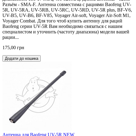
Разъём - SMA-F. Антенна совместима с рациями Baofeng UV-
5R, UV-5RA, UV-5RB, UV-5RC, UV-5RD, UV-5R plus, BF-V6,
UV-B5, UV-В6, BF-V85, Voyager Air-soft, Voyager Air-Soft M1,
Voyager Combat. Для того чтоб купить антенну для раций
Baofeng серии UV-5R Вам необходимо связаться с нашим
специалистом и уточнить (частоту диапазона) модели вашей
рации...
175,00 грн
Додати до кошика
Антенна для Baofeng UV-5R NEW