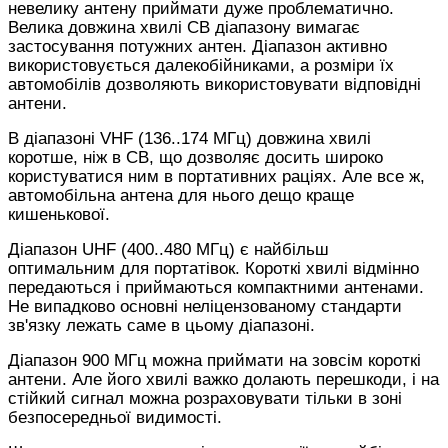
невелику антену приймати дуже проблематично.
Велика довжина хвилі СВ діапазону вимагає
застосування потужних антен. Діапазон активно
використовується далекобійниками, а розміри їх
автомобілів дозволяють використовувати відповідні
антени.
В діапазоні VHF (136..174 МГц) довжина хвилі
коротше, ніж в СВ, що дозволяє досить широко
користуватися ним в портативних раціях. Але все ж,
автомобільна антена для нього дещо краще
кишенькової.
Діапазон UHF (400..480 МГц) є найбільш
оптимальним для портатівок. Короткі хвилі відмінно
передаються і приймаються компактними антенами.
Не випадково основні неліцензованому стандарти
зв'язку лежать саме в цьому діапазоні.
Діапазон 900 МГц можна приймати на зовсім короткі
антени. Але його хвилі важко долають перешкоди, і на
стійкий сигнал можна розраховувати тільки в зоні
безпосередньої видимості.