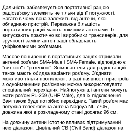
Дальність забезпечується портативної рацією
радіозв'язку залежить не тільки від її потужності.
Багато в чому вона залежить від антени, якої
обладнано пристрій. Переважна більшість
портативних рацій мають знімними антенами. Їх
випускають практично всі виробники трансиверів, для
зручності заміни антен рації обладнають
уніфікованими роз'ємами.
Масове поширення в портативних раціях отримали
антенні роз'єми SMA-Male і SMA-Female, відповідно є
"вилкою" і "розеткою". Знімні антени для радіостанцій
також мають обидва варіанти роз'єму. З'єднати
можливо тільки протилежні, в разі наявності пристроїв
з однойменними роз'ємами можна використовувати
спеціальний перехідник. Найпотужніші антени можуть
мати роз'єм PL-259 (UHF Male), для їх підключення
Вам також буде потрібно перехідник. Такий роз'єм має
потужна телескопічна антена Nagoya NL-770R,
довжина якої в розкладеному стані досягає 96 см.
На довжину антени істотно впливає підтримуваний
нею діапазон. Цивільний СВ (Civil Band) діапазон на