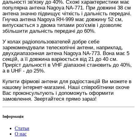
дальності зв'язку до 40%. Схожі характеристики має
популярна антена Nagoya NA-771. При довжині 38 см
антена значно підвищує чіткість і дальність передачі.
Гнучка антена Nagoya RH-999 має довжину 52 см,
випускається з двома типами роз'ємів і дозволяє
збільшити дальність передачі до 60%.
У колах радіопользователей добре себе
зарекомендували телескопічні антени, наприклад,
двухдиапазонная антена Nagoya NA-773. Вона має 5
секцій, а її довжина варіюється від 21 до 40 см.
Приріст дальності в VHF діапазоні становить до 40%,
а в UHF - до 25%.
Купити фірмові антени для радіостанцій Ви можете в
нашому інтернет-магазині. Наші співробітники охоче
Вас проконсультують і допоможуть оформити
замовлення. Звертайтеся прямо зараз!
Інформація
Статьи
О нас