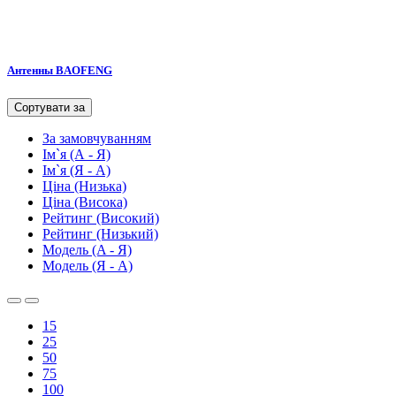
Антенны BAOFENG
Сортувати за
За замовчуванням
Ім`я (А - Я)
Ім`я (Я - A)
Ціна (Низька)
Ціна (Висока)
Рейтинг (Високий)
Рейтинг (Низький)
Модель (A - Я)
Модель (Я - A)
15
25
50
75
100