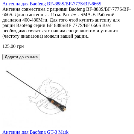
Антенна для Baofeng BF-888S/BF-777S/BF-666S
Антенна совместима с рациями Baofeng BF-888S/BF-777S/BF-
666S. Длина антенны - 11см. Разъём - SMA-F. Рабочий
диапазон 400-480Мгц. Для того чтоб купить антенну для
раций Baofeng серии BF-888S/BF-777S/BF-666S Вам
необходимо связаться с нашим специалистом и уточнить
(частоту диапазона) модели вашей рации...
125,00 грн
Додати до кошика
Антенна для Baofeng GT-3 Mark