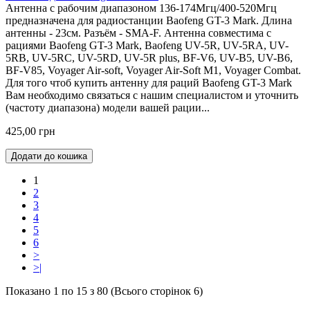
Антенна с рабочим диапазоном 136-174Мгц/400-520Мгц
предназначена для радиостанции Baofeng GT-3 Mark. Длина
антенны - 23см. Разъём - SMA-F. Антенна совместима с
рациями Baofeng GT-3 Mark, Baofeng UV-5R, UV-5RA, UV-
5RB, UV-5RC, UV-5RD, UV-5R plus, BF-V6, UV-B5, UV-В6,
BF-V85, Voyager Air-soft, Voyager Air-Soft M1, Voyager Combat.
Для того чтоб купить антенну для раций Baofeng GT-3 Mark
Вам необходимо связаться с нашим специалистом и уточнить
(частоту диапазона) модели вашей рации...
425,00 грн
Додати до кошика
1
2
3
4
5
6
>
>|
Показано 1 по 15 з 80 (Всього сторінок 6)