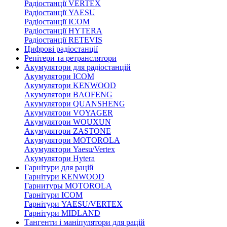
Радіостанції VERTEX
Радіостанції YAESU
Радіостанції ICOM
Радіостанції HYTERA
Радіостанції RETEVIS
Цифрові радіостанції
Репітери та ретранслятори
Акумулятори для радіостанцій
Акумулятори ICOM
Акумулятори KENWOOD
Акумулятори BAOFENG
Акумулятори QUANSHENG
Акумулятори VOYAGER
Акумулятори WOUXUN
Акумулятори ZASTONE
Акумулятори MOTOROLA
Акумулятори Yaesu/Vertex
Акумулятори Hytera
Гарнітури для рацій
Гарнітури KENWOOD
Гарнитуры MOTOROLA
Гарнітури ICOM
Гарнітури YAESU/VERTEX
Гарнітури MIDLAND
Тангенти і маніпулятори для рацій