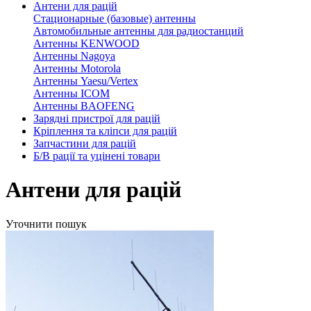
Антени для рацій
Стационарные (базовые) антенны
Автомобильные антенны для радиостанций
Антенны KENWOOD
Антенны Nagoya
Антенны Motorola
Антенны Yaesu/Vertex
Антенны ICOM
Антенны BAOFENG
Зарядні пристрої для рацій
Кріплення та кліпси для рацій
Запчастини для рацій
Б/В рації та уцінені товари
Антени для рацій
Уточнити пошук