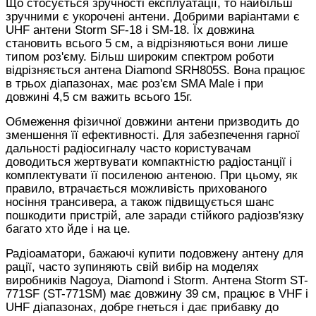
Що стосується зручності експлуатації, то найбільш
зручними є укорочені антени. Добрими варіантами є
UHF антени Storm SF-18 і SM-18. Їх довжина
становить всього 5 см, а відрізняються вони лише
типом роз'єму. Більш широким спектром роботи
відрізняється антена Diamond SRH805S. Вона працює
в трьох діапазонах, має роз'єм SMA Male і при
довжині 4,5 см важить всього 15г.
Обмеження фізичної довжини антени призводить до
зменшення її ефективності. Для забезпечення гарної
дальності радіосигналу часто користувачам
доводиться жертвувати компактністю радіостанції і
комплектувати її посиленою антеною. При цьому, як
правило, втрачається можливість прихованого
носіння трансивера, а також підвищується шанс
пошкодити пристрій, але заради стійкого радіозв'язку
багато хто йде і на це.
Радіоаматори, бажаючі купити подовжену антену для
рації, часто зупиняють свій вибір на моделях
виробників Nagoya, Diamond і Storm. Антена Storm ST-
771SF (ST-771SM) має довжину 39 см, працює в VHF і
UHF діапазонах, добре гнеться і дає прибавку до