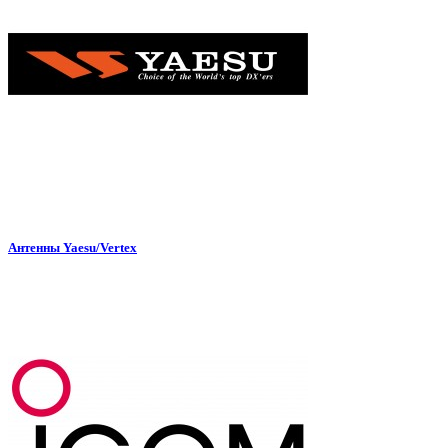
Антенны Yaesu/Vertex