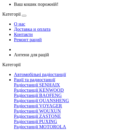
Ваш кошик порожній!
Категорії
О нас
Доставка и оплата
Контакти
Ремонт раций
Антени для рацій
Категорії
Автомобільні радіостанції
Рації та радиостанції
Радіостанції SENHAIX
Радіостанції KENWOOD
Радіостанції BAOFENG
Радіостанції QUANSHENG
Радіостанції VOYAGER
Радіостанції WOUXUN
Радіостанції ZASTONE
Радіостанції PUXING
Радіостанції MOTOROLA