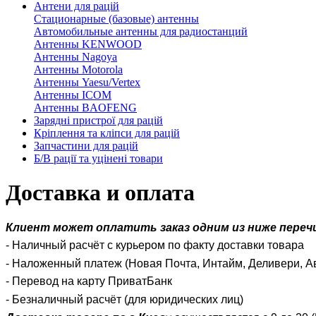
Антени для рацій
Стационарные (базовые) антенны
Автомобильные антенны для радиостанций
Антенны KENWOOD
Антенны Nagoya
Антенны Motorola
Антенны Yaesu/Vertex
Антенны ICOM
Антенны BAOFENG
Зарядні пристрої для рацій
Кріплення та кліпси для рацій
Запчастини для рацій
Б/В рації та уцінені товари
Доставка и оплата
Клиент может оплатить заказ одним из ниже переч
- Наличный расчёт с курьером по факту доставки товара
- Наложенный платеж (Новая Почта, Интайм, Деливери, А
- Перевод на карту ПриватБанк
- Безналичный расчёт (для юридических лиц)