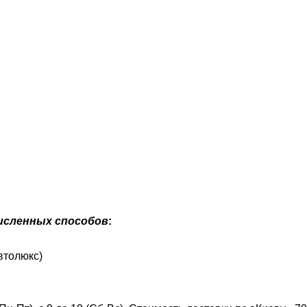
исленных способов
:
втолюкс)