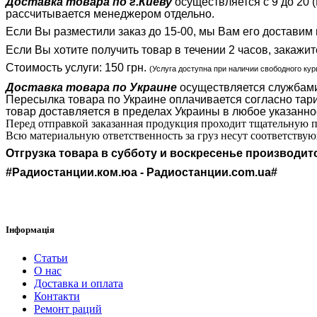
Доставка товара по г.Киеву
осуществляется с 9 до 20 (
рассчитывается менеджером отдельно.
Если Вы разместили заказ до 15-00, мы Вам его доставим
Если Вы хотите получить товар в течении 2 часов, закажит
Стоимость услуги: 150 грн.
(Услуга доступна при наличии свободного кур
Доставка товара по Украине
осуществляется службами 
Пересылка товара по Украине оплачивается согласно тари
товар доставляется в пределах Украины в любое указанно
Перед отправкой заказанная продукция проходит тщательную пр
Всю материальную ответственность за груз несут соответству
Отгрузка товара в субботу и воскресенье производи
#Радиостанции.ком.юа - Радиостанции.com.ua#
Інформація
Статьи
О нас
Доставка и оплата
Контакти
Ремонт раций