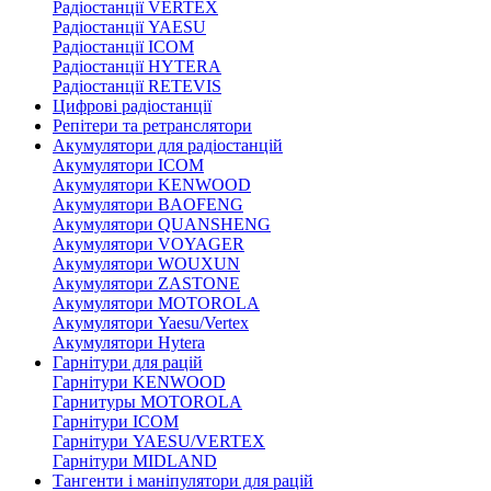
Радіостанції VERTEX
Радіостанції YAESU
Радіостанції ICOM
Радіостанції HYTERA
Радіостанції RETEVIS
Цифрові радіостанції
Репітери та ретранслятори
Акумулятори для радіостанцій
Акумулятори ICOM
Акумулятори KENWOOD
Акумулятори BAOFENG
Акумулятори QUANSHENG
Акумулятори VOYAGER
Акумулятори WOUXUN
Акумулятори ZASTONE
Акумулятори MOTOROLA
Акумулятори Yaesu/Vertex
Акумулятори Hytera
Гарнітури для рацій
Гарнітури KENWOOD
Гарнитуры MOTOROLA
Гарнітури ICOM
Гарнітури YAESU/VERTEX
Гарнітури MIDLAND
Тангенти і маніпулятори для рацій