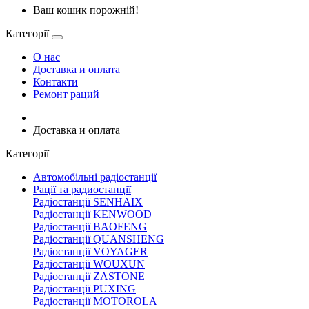
Ваш кошик порожній!
Категорії
О нас
Доставка и оплата
Контакти
Ремонт раций
Доставка и оплата
Категорії
Автомобільні радіостанції
Рації та радиостанції
Радіостанції SENHAIX
Радіостанції KENWOOD
Радіостанції BAOFENG
Радіостанції QUANSHENG
Радіостанції VOYAGER
Радіостанції WOUXUN
Радіостанції ZASTONE
Радіостанції PUXING
Радіостанції MOTOROLA