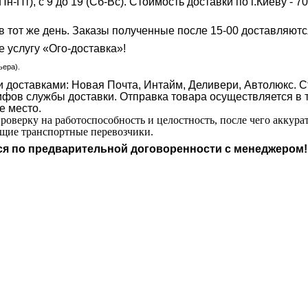
Пн-Пт), с 9 до 19 (Сб-Вс). Стоимость доставки по г.Киеву - 
 в тот же день. Заказы полученные после 15-00 доставляют
е услугу «Ого-доставка»!
ьера).
доставками: Новая Почта, Интайм, Деливери, Автолюкс. Ст
фов службы доставки. Отправка товара осуществляется в то
е место.
оверку на работоспособность и целостность, после чего аккура
ющие транспортные перевозчики.
тся по предварительной договоренности с менеджером!