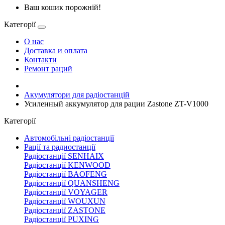
Ваш кошик порожній!
Категорії
О нас
Доставка и оплата
Контакти
Ремонт раций
Акумулятори для радіостанцій
Усиленный аккумулятор для рации Zastone ZT-V1000
Категорії
Автомобільні радіостанції
Рації та радиостанції
Радіостанції SENHAIX
Радіостанції KENWOOD
Радіостанції BAOFENG
Радіостанції QUANSHENG
Радіостанції VOYAGER
Радіостанції WOUXUN
Радіостанції ZASTONE
Радіостанції PUXING