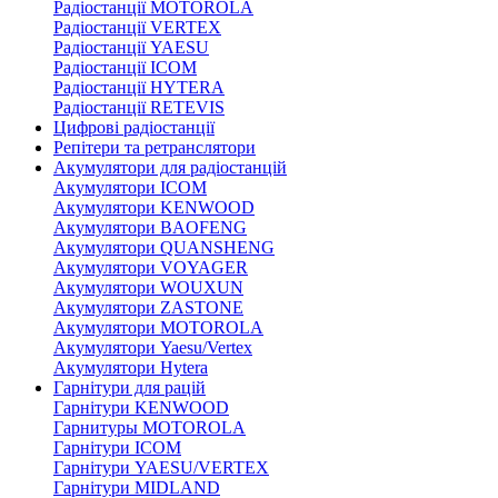
Радіостанції MOTOROLA
Радіостанції VERTEX
Радіостанції YAESU
Радіостанції ICOM
Радіостанції HYTERA
Радіостанції RETEVIS
Цифрові радіостанції
Репітери та ретранслятори
Акумулятори для радіостанцій
Акумулятори ICOM
Акумулятори KENWOOD
Акумулятори BAOFENG
Акумулятори QUANSHENG
Акумулятори VOYAGER
Акумулятори WOUXUN
Акумулятори ZASTONE
Акумулятори MOTOROLA
Акумулятори Yaesu/Vertex
Акумулятори Hytera
Гарнітури для рацій
Гарнітури KENWOOD
Гарнитуры MOTOROLA
Гарнітури ICOM
Гарнітури YAESU/VERTEX
Гарнітури MIDLAND