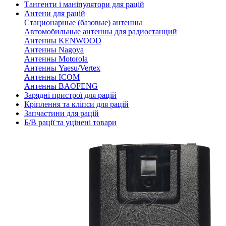
Тангенти і маніпулятори для рацій
Антени для рацій
Стационарные (базовые) антенны
Автомобильные антенны для радиостанций
Антенны KENWOOD
Антенны Nagoya
Антенны Motorola
Антенны Yaesu/Vertex
Антенны ICOM
Антенны BAOFENG
Зарядні пристрої для рацій
Кріплення та кліпси для рацій
Запчастини для рацій
Б/В рації та уцінені товари