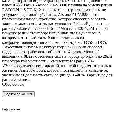
категории раций водонепронецаемых и пылезащищённых
класс IP-66. Рация Zastone ZT-V3000 пришла на замену рации
RADIOPLUS ТC-K12, по всем характеристикам не чем не
уступает "радиоплюсу". Рация Zastone ZT-V3000 - это
профессиональное устройство, которое способно работать
даже в самых экстремальных условиях. Рабочий диапазон в
рации Zastone ZT-V3000 136-174Мгц или 400-470Мгц. При
покупке рации стоит обратить внимание на диапазон в
котором хотите работать. Рация поддерживает
конфиденциальную связь с помощью кодов CTCSS и DCS.
Ёмкостный литиевый аккумулятор на 4000Mah способен
поддерживать работоспособность до 4 суток. Мощный
выходник в 8Ватт обеспечит связь в городе до 5 км и до 29км
при открытой местности. Комплектуется рация ZT-
V3000 аккумулятором, зарядкой, клипсой и двумя антеннами.
Антенна размером 38см, которая поставляется в комплекте,
увеличивает дальность связи рации до 35-40%. Гарнитура для
рации Zastone ..
6.000,00 грн
Додати до кошика
Інформація