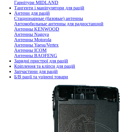
Гарнітури MIDLAND
Тангенти і маніпулятори для рацій
Антени для рацій
Стационарные (базовые) антенны
Автомобильные антенны для радиостанций
Антенны KENWOOD
Антенны Nagoya
Антенны Motorola
Антенны Yaesu/Vertex
Антенны ICOM
Антенны BAOFENG
Зарядні пристрої для рацій
Кріплення та кліпси для рацій
Запчастини для рацій
Б/В рації та уцінені товари