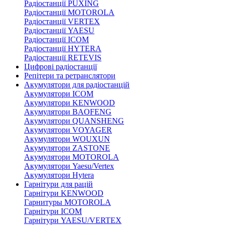
Радіостанції PUXING
Радіостанції MOTOROLA
Радіостанції VERTEX
Радіостанції YAESU
Радіостанції ICOM
Радіостанції HYTERA
Радіостанції RETEVIS
Цифрові радіостанції
Репітери та ретранслятори
Акумулятори для радіостанцій
Акумулятори ICOM
Акумулятори KENWOOD
Акумулятори BAOFENG
Акумулятори QUANSHENG
Акумулятори VOYAGER
Акумулятори WOUXUN
Акумулятори ZASTONE
Акумулятори MOTOROLA
Акумулятори Yaesu/Vertex
Акумулятори Hytera
Гарнітури для рацій
Гарнітури KENWOOD
Гарнитуры MOTOROLA
Гарнітури ICOM
Гарнітури YAESU/VERTEX