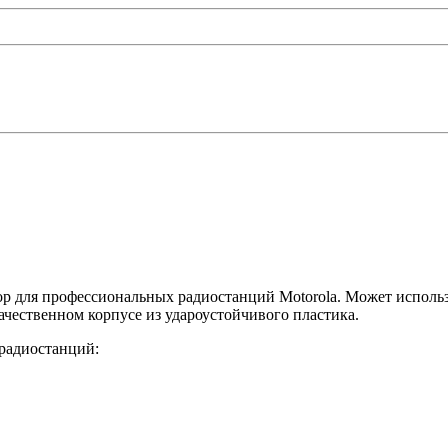
 для профессиональных радиостанций Motorola. Может использ
чественном корпусе из удароустойчивого пластика.
радиостанций: