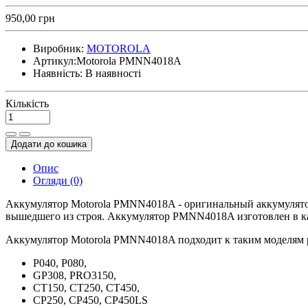
950,00 грн
Виробник:
MOTOROLA
Артикул:
Motorola PMNN4018A
Наявність:
В наявності
Кількість
Додати до кошика
Опис
Огляди (0)
Аккумулятор Motorola PMNN4018A - оригинальный аккумулятор
вышедшего из строя. Аккумулятор PMNN4018A изготовлен в ка
Аккумулятор Motorola PMNN4018A подходит к таким моделям 
P040, P080,
GP308, PRO3150,
CT150, CT250, CT450,
CP250, CP450, CP450LS