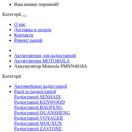
Ваш кошик порожній!
Категорії
О нас
Доставка и оплата
Контакти
Ремонт раций
Акумулятори для радіостанцій
Акумулятори MOTOROLA
Аккумулятор Motorola PMNN4018A
Категорії
Автомобільні радіостанції
Рації та радиостанції
Радіостанції SENHAIX
Радіостанції KENWOOD
Радіостанції BAOFENG
Радіостанції QUANSHENG
Радіостанції VOYAGER
Радіостанції WOUXUN
Радіостанції ZASTONE