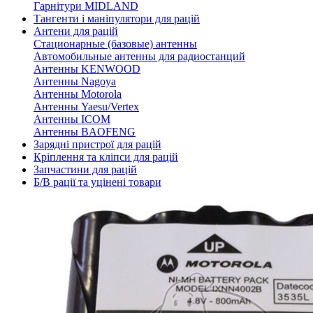
Гарнітури MIDLAND
Тангенти і маніпулятори для рацій
Антени для рацій
Стационарные (базовые) антенны
Автомобильные антенны для радиостанций
Антенны KENWOOD
Антенны Nagoya
Антенны Motorola
Антенны Yaesu/Vertex
Антенны ICOM
Антенны BAOFENG
Зарядні пристрої для рацій
Кріплення та кліпси для рацій
Запчастини для рацій
Б/В рації та уцінені товари