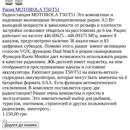
Рация MOTOROLA T50/T51
Радиостанция MOTOROLA T50/T51 Это компактные и
надежные маломощные безлицензионные рации. 0,5 Вт
выходной мощности в зависимости от рельефа и плотности
застройки позволяют общаться на расстояниях до 6 км. Рации
работают на частоте 446.00625 - 446.09375 МГц, имеют 8
каналов, предусмотрено наличие 38 аналоговых и 83
цифровых субкодов. Помимо этого, рации имеют активацию
голосом VOX, функцию Dual Watch и режим сканирования.
Функция Room Monitor дает возможность использовать рацию
в качестве радионяни. ЖК-дисплей имеет подсветку, на нем
отображается прослушиваемые каналы и состояние
аккумулятора. Работают рации T50/T51 на никель-металл-
гидридных аккумуляторах, которые могут быть заменены на 4
батарейки формата ААА. Есть функция автоматического
отключения. В комплекте поставляется сразу две
радиостанции! Рации очень компактны и просты в
эксплуатации. Это замечательный выбор для рыбаков,
туристов, охотников, строителей и других пользователей
радиосвязи, заинтересо..
1.150,00 грн
Додати до кошика