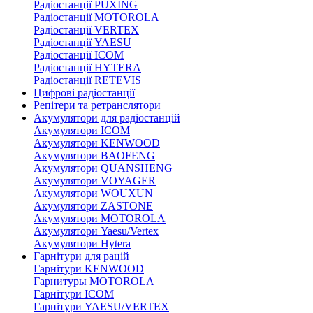
Радіостанції PUXING
Радіостанції MOTOROLA
Радіостанції VERTEX
Радіостанції YAESU
Радіостанції ICOM
Радіостанції HYTERA
Радіостанції RETEVIS
Цифрові радіостанції
Репітери та ретранслятори
Акумулятори для радіостанцій
Акумулятори ICOM
Акумулятори KENWOOD
Акумулятори BAOFENG
Акумулятори QUANSHENG
Акумулятори VOYAGER
Акумулятори WOUXUN
Акумулятори ZASTONE
Акумулятори MOTOROLA
Акумулятори Yaesu/Vertex
Акумулятори Hytera
Гарнітури для рацій
Гарнітури KENWOOD
Гарнитуры MOTOROLA
Гарнітури ICOM
Гарнітури YAESU/VERTEX