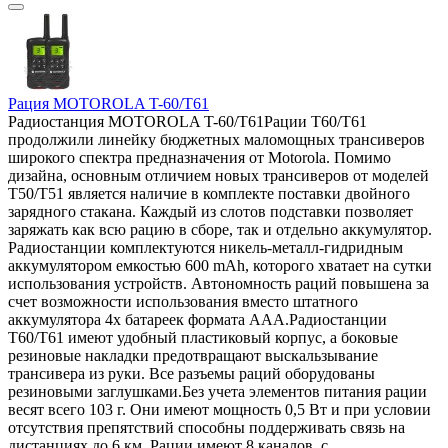
Рация MOTOROLA T-60/T61
Радиостанция MOTOROLA T-60/T61Рации T60/T61
продолжили линейку бюджетных маломощных трансиверов
широкого спектра предназначения от Motorola. Помимо
дизайна, основным отличием новых трансиверов от моделей
T50/T51 является наличие в комплекте поставки двойного
зарядного стакана. Каждый из слотов подставки позволяет
заряжать как всю рацию в сборе, так и отдельно аккумулятор.
Радиостанции комплектуются никель-металл-гидридным
аккумулятором емкостью 600 mAh, которого хватает на сутки
использования устройств. Автономность раций повышена за
счет возможности использования вместо штатного
аккумулятора 4х батареек формата ААА.Радиостанции
T60/T61 имеют удобный пластиковый корпус, а боковые
резиновые накладки предотвращают выскальзывание
трансивера из руки. Все разъемы раций оборудованы
резиновыми заглушками.Без учета элементов питания рации
весят всего 103 г. Они имеют мощность 0,5 Вт и при условии
отсутствия препятствий способны поддерживать связь на
дистанциях до 6 км. Рации имеют 8 каналов, с..