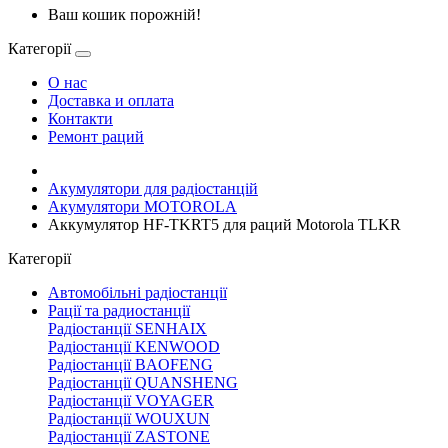
Ваш кошик порожній!
Категорії
О нас
Доставка и оплата
Контакти
Ремонт раций
Акумулятори для радіостанцій
Акумулятори MOTOROLA
Аккумулятор HF-TKRT5 для раций Motorola TLKR
Категорії
Автомобільні радіостанції
Рації та радиостанції
Радіостанції SENHAIX
Радіостанції KENWOOD
Радіостанції BAOFENG
Радіостанції QUANSHENG
Радіостанції VOYAGER
Радіостанції WOUXUN
Радіостанції ZASTONE