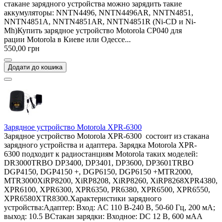
стакане зарядного устройства можно зарядить такие
аккумуляторы: NNTN4496, NNTN4496AR, NNTN4851,
NNTN4851A, NNTN4851AR, NNTN4851R (Ni-CD и Ni-
Mh)Купить зарядное устройство Motorola CP040 для
рации Motorola в Киеве или Одессе...
550,00 грн
Додати до кошика
Зарядное устройство Motorola XPR-6300
Зарядное устройство Motorola XPR-6300 состоит из стакана
зарядного устройства и адаптера. Зарядка Motorola XPR-
6300 подходит к радиостанциям Motorola таких моделей:
DR3000TRBO DP3400, DP3401, DP3600, DP3601TRBO
DGP4150, DGP4150 +, DGP6150, DGP6150 +MTR2000,
MTR3000XiRP8200, XiRP8208, XiRP8260, XiRP8268XPR4380,
XPR6100, XPR6300, XPR6350, PR6380, XPR6500, XPR6550,
XPR6580XTR8300.Характеристики зарядного
устройства:Адаптер: Вход: AC 110 В-240 В, 50-60 Гц, 200 мА;
выход: 10.5 ВСтакан зарядки: Входное: DC 12 В, 600 мАА