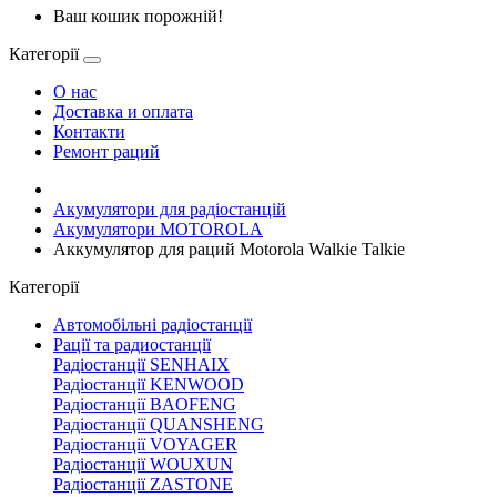
Ваш кошик порожній!
Категорії
О нас
Доставка и оплата
Контакти
Ремонт раций
Акумулятори для радіостанцій
Акумулятори MOTOROLA
Аккумулятор для раций Motorola Walkie Talkie
Категорії
Автомобільні радіостанції
Рації та радиостанції
Радіостанції SENHAIX
Радіостанції KENWOOD
Радіостанції BAOFENG
Радіостанції QUANSHENG
Радіостанції VOYAGER
Радіостанції WOUXUN
Радіостанції ZASTONE