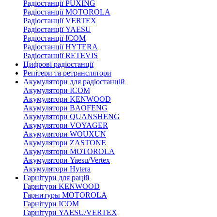
Радіостанції PUXING
Радіостанції MOTOROLA
Радіостанції VERTEX
Радіостанції YAESU
Радіостанції ICOM
Радіостанції HYTERA
Радіостанції RETEVIS
Цифрові радіостанції
Репітери та ретранслятори
Акумулятори для радіостанцій
Акумулятори ICOM
Акумулятори KENWOOD
Акумулятори BAOFENG
Акумулятори QUANSHENG
Акумулятори VOYAGER
Акумулятори WOUXUN
Акумулятори ZASTONE
Акумулятори MOTOROLA
Акумулятори Yaesu/Vertex
Акумулятори Hytera
Гарнітури для рацій
Гарнітури KENWOOD
Гарнитуры MOTOROLA
Гарнітури ICOM
Гарнітури YAESU/VERTEX