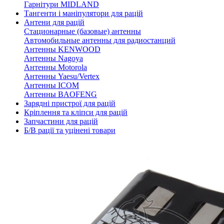
Гарнітури MIDLAND
Тангенти і маніпулятори для рацій
Антени для рацій
Стационарные (базовые) антенны
Автомобильные антенны для радиостанций
Антенны KENWOOD
Антенны Nagoya
Антенны Motorola
Антенны Yaesu/Vertex
Антенны ICOM
Антенны BAOFENG
Зарядні пристрої для рацій
Кріплення та кліпси для рацій
Запчастини для рацій
Б/В рації та уцінені товари