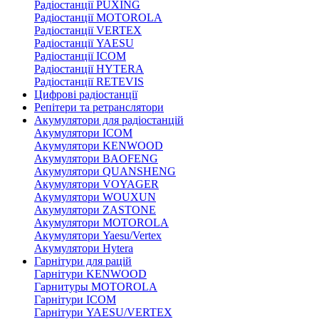
Радіостанції PUXING
Радіостанції MOTOROLA
Радіостанції VERTEX
Радіостанції YAESU
Радіостанції ICOM
Радіостанції HYTERA
Радіостанції RETEVIS
Цифрові радіостанції
Репітери та ретранслятори
Акумулятори для радіостанцій
Акумулятори ICOM
Акумулятори KENWOOD
Акумулятори BAOFENG
Акумулятори QUANSHENG
Акумулятори VOYAGER
Акумулятори WOUXUN
Акумулятори ZASTONE
Акумулятори MOTOROLA
Акумулятори Yaesu/Vertex
Акумулятори Hytera
Гарнітури для рацій
Гарнітури KENWOOD
Гарнитуры MOTOROLA
Гарнітури ICOM
Гарнітури YAESU/VERTEX