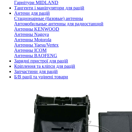
Гарнітури MIDLAND
Тангенти і маніпулятори для рацій
Антени для рацій
Стационарные (базовые) антенны
Автомобильные антенны для радиостанций
Антенны KENWOOD
Антенны Nagoya
Антенны Motorola
Антенны Yaesu/Vertex
Антенны ICOM
Антенны BAOFENG
Зарядні пристрої для рацій
Кріплення та кліпси для рацій
Запчастини для рацій
Б/В рації та уцінені товари