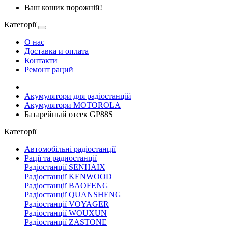
Ваш кошик порожній!
Категорії
О нас
Доставка и оплата
Контакти
Ремонт раций
Акумулятори для радіостанцій
Акумулятори MOTOROLA
Батарейный отсек GP88S
Категорії
Автомобільні радіостанції
Рації та радиостанції
Радіостанції SENHAIX
Радіостанції KENWOOD
Радіостанції BAOFENG
Радіостанції QUANSHENG
Радіостанції VOYAGER
Радіостанції WOUXUN
Радіостанції ZASTONE