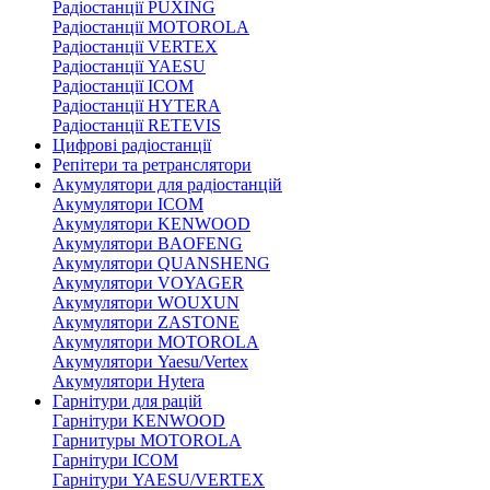
Радіостанції PUXING
Радіостанції MOTOROLA
Радіостанції VERTEX
Радіостанції YAESU
Радіостанції ICOM
Радіостанції HYTERA
Радіостанції RETEVIS
Цифрові радіостанції
Репітери та ретранслятори
Акумулятори для радіостанцій
Акумулятори ICOM
Акумулятори KENWOOD
Акумулятори BAOFENG
Акумулятори QUANSHENG
Акумулятори VOYAGER
Акумулятори WOUXUN
Акумулятори ZASTONE
Акумулятори MOTOROLA
Акумулятори Yaesu/Vertex
Акумулятори Hytera
Гарнітури для рацій
Гарнітури KENWOOD
Гарнитуры MOTOROLA
Гарнітури ICOM
Гарнітури YAESU/VERTEX