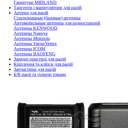
Гарнітури MIDLAND
Тангенти і маніпулятори для рацій
Антени для рацій
Стационарные (базовые) антенны
Автомобильные антенны для радиостанций
Антенны KENWOOD
Антенны Nagoya
Антенны Motorola
Антенны Yaesu/Vertex
Антенны ICOM
Антенны BAOFENG
Зарядні пристрої для рацій
Кріплення та кліпси для рацій
Запчастини для рацій
Б/В рації та уцінені товари