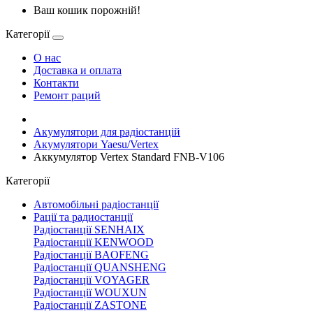
Ваш кошик порожній!
Категорії
О нас
Доставка и оплата
Контакти
Ремонт раций
Акумулятори для радіостанцій
Акумулятори Yaesu/Vertex
Аккумулятор Vertex Standard FNB-V106
Категорії
Автомобільні радіостанції
Рації та радиостанції
Радіостанції SENHAIX
Радіостанції KENWOOD
Радіостанції BAOFENG
Радіостанції QUANSHENG
Радіостанції VOYAGER
Радіостанції WOUXUN
Радіостанції ZASTONE