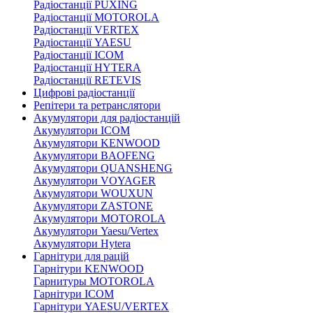
Радіостанції PUXING
Радіостанції MOTOROLA
Радіостанції VERTEX
Радіостанції YAESU
Радіостанції ICOM
Радіостанції HYTERA
Радіостанції RETEVIS
Цифрові радіостанції
Репітери та ретранслятори
Акумулятори для радіостанцій
Акумулятори ICOM
Акумулятори KENWOOD
Акумулятори BAOFENG
Акумулятори QUANSHENG
Акумулятори VOYAGER
Акумулятори WOUXUN
Акумулятори ZASTONE
Акумулятори MOTOROLA
Акумулятори Yaesu/Vertex
Акумулятори Hytera
Гарнітури для рацій
Гарнітури KENWOOD
Гарнитуры MOTOROLA
Гарнітури ICOM
Гарнітури YAESU/VERTEX