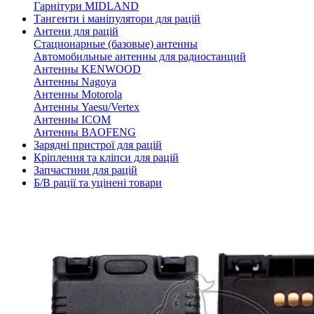
Гарнітури MIDLAND
Тангенти і маніпулятори для рацій
Антени для рацій
Стационарные (базовые) антенны
Автомобильные антенны для радиостанций
Антенны KENWOOD
Антенны Nagoya
Антенны Motorola
Антенны Yaesu/Vertex
Антенны ICOM
Антенны BAOFENG
Зарядні пристрої для рацій
Кріплення та кліпси для рацій
Запчастини для рацій
Б/В рації та уцінені товари