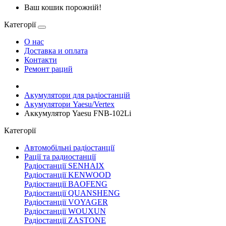
Ваш кошик порожній!
Категорії
О нас
Доставка и оплата
Контакти
Ремонт раций
Акумулятори для радіостанцій
Акумулятори Yaesu/Vertex
Аккумулятор Yaesu FNB-102Li
Категорії
Автомобільні радіостанції
Рації та радиостанції
Радіостанції SENHAIX
Радіостанції KENWOOD
Радіостанції BAOFENG
Радіостанції QUANSHENG
Радіостанції VOYAGER
Радіостанції WOUXUN
Радіостанції ZASTONE