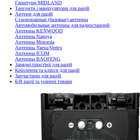
Гарнітури MIDLAND
Тангенти і маніпулятори для рацій
Антени для рацій
Стационарные (базовые) антенны
Автомобильные антенны для радиостанций
Антенны KENWOOD
Антенны Nagoya
Антенны Motorola
Антенны Yaesu/Vertex
Антенны ICOM
Антенны BAOFENG
Зарядні пристрої для рацій
Кріплення та кліпси для рацій
Запчастини для рацій
Б/В рації та уцінені товари