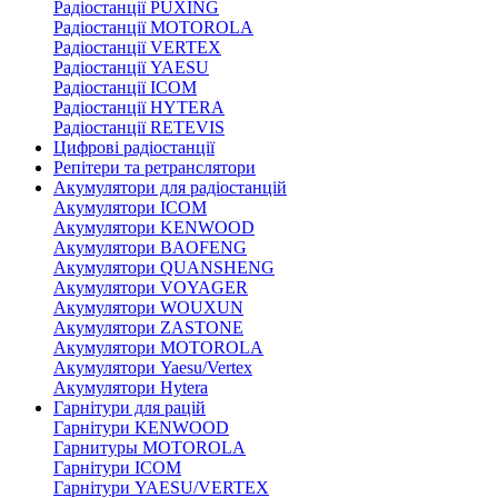
Радіостанції PUXING
Радіостанції MOTOROLA
Радіостанції VERTEX
Радіостанції YAESU
Радіостанції ICOM
Радіостанції HYTERA
Радіостанції RETEVIS
Цифрові радіостанції
Репітери та ретранслятори
Акумулятори для радіостанцій
Акумулятори ICOM
Акумулятори KENWOOD
Акумулятори BAOFENG
Акумулятори QUANSHENG
Акумулятори VOYAGER
Акумулятори WOUXUN
Акумулятори ZASTONE
Акумулятори MOTOROLA
Акумулятори Yaesu/Vertex
Акумулятори Hytera
Гарнітури для рацій
Гарнітури KENWOOD
Гарнитуры MOTOROLA
Гарнітури ICOM
Гарнітури YAESU/VERTEX