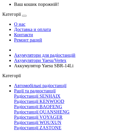
Ваш кошик порожній!
Категорії
О нас
Доставка и оплата
Контакти
Ремонт раций
Акумулятори для радіостанцій
Акумулятори Yaesu/Vertex
Аккумулятор Yaesu SBR-14Li
Категорії
Автомобільні радіостанції
Рації та радиостанції
Радіостанції SENHAIX
Радіостанції KENWOOD
Радіостанції BAOFENG
Радіостанції QUANSHENG
Радіостанції VOYAGER
Радіостанції WOUXUN
Радіостанції ZASTONE