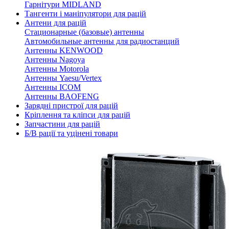
Гарнітури MIDLAND
Тангенти і маніпулятори для рацій
Антени для рацій
Стационарные (базовые) антенны
Автомобильные антенны для радиостанций
Антенны KENWOOD
Антенны Nagoya
Антенны Motorola
Антенны Yaesu/Vertex
Антенны ICOM
Антенны BAOFENG
Зарядні пристрої для рацій
Кріплення та кліпси для рацій
Запчастини для рацій
Б/В рації та уцінені товари