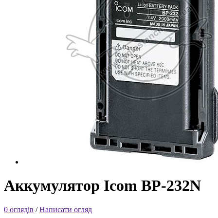
Аккумулятор Icom BP-232N
0 оглядів
/
Написати огляд