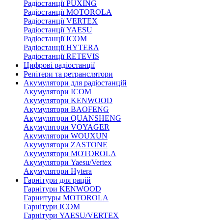
Радіостанції PUXING
Радіостанції MOTOROLA
Радіостанції VERTEX
Радіостанції YAESU
Радіостанції ICOM
Радіостанції HYTERA
Радіостанції RETEVIS
Цифрові радіостанції
Репітери та ретранслятори
Акумулятори для радіостанцій
Акумулятори ICOM
Акумулятори KENWOOD
Акумулятори BAOFENG
Акумулятори QUANSHENG
Акумулятори VOYAGER
Акумулятори WOUXUN
Акумулятори ZASTONE
Акумулятори MOTOROLA
Акумулятори Yaesu/Vertex
Акумулятори Hytera
Гарнітури для рацій
Гарнітури KENWOOD
Гарнитуры MOTOROLA
Гарнітури ICOM
Гарнітури YAESU/VERTEX