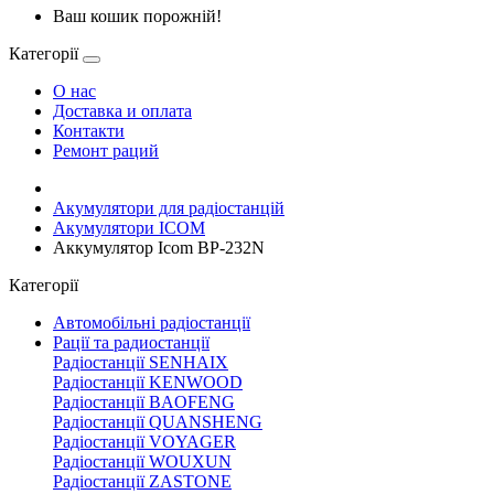
Ваш кошик порожній!
Категорії
О нас
Доставка и оплата
Контакти
Ремонт раций
Акумулятори для радіостанцій
Акумулятори ICOM
Аккумулятор Icom BP-232N
Категорії
Автомобільні радіостанції
Рації та радиостанції
Радіостанції SENHAIX
Радіостанції KENWOOD
Радіостанції BAOFENG
Радіостанції QUANSHENG
Радіостанції VOYAGER
Радіостанції WOUXUN
Радіостанції ZASTONE