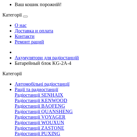
Ваш кошик порожній!
Категорії
О нас
Доставка и оплата
Контакти
Ремонт раций
Акумулятори для радіостанцій
Батарейный блок KG-2A-4
Категорії
Автомобільні радіостанції
Рації та радиостанції
Радіостанції SENHAIX
Радіостанції KENWOOD
Радіостанції BAOFENG
Радіостанції QUANSHENG
Радіостанції VOYAGER
Радіостанції WOUXUN
Радіостанції ZASTONE
Радіостанції PUXING