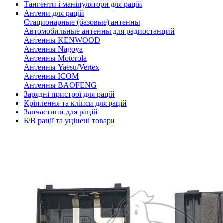
Тангенти і маніпулятори для рацій
Антени для рацій
Стационарные (базовые) антенны
Автомобильные антенны для радиостанций
Антенны KENWOOD
Антенны Nagoya
Антенны Motorola
Антенны Yaesu/Vertex
Антенны ICOM
Антенны BAOFENG
Зарядні пристрої для рацій
Кріплення та кліпси для рацій
Запчастини для рацій
Б/В рації та уцінені товари