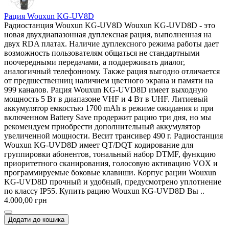
Рация Wouxun KG-UV8D
Радиостанция Wouxun KG-UV8D Wouxun KG-UVD8D - это
новая двухдиапазонная дуплексная рация, выполненная на
двух RDA платах. Наличие дуплексного режима работы дает
возможность пользователям общаться не стандартными
поочередными передачами, а поддерживать диалог,
аналогичный телефонному. Также рация выгодно отличается
от предшественниц наличием цветного экрана и памяти на
999 каналов. Рация Wouxun KG-UVD8D имеет выходную
мощность 5 Вт в диапазоне VHF и 4 Вт в UHF. Литиевый
аккумулятор емкостью 1700 mAh в режиме ожидания и при
включенном Battery Save продержит рацию три дня, но мы
рекомендуем приобрести дополнительный аккумулятор
увеличенной мощности. Весит трансивер 490 г. Радиостанция
Wouxun KG-UVD8D имеет QT/DQT кодирование для
группировки абонентов, тональный набор DTMF, функцию
приоритетного сканирования, голосовую активацию VOX и
программируемые боковые клавиши. Корпус рации Wouxun
KG-UVD8D прочный и удобный, предусмотрено уплотнение
по классу IP55. Купить рацию Wouxun KG-UVD8D Вы ..
4.000,00 грн
Додати до кошика