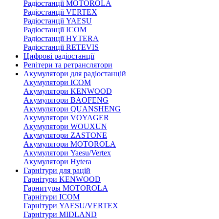
Радіостанції MOTOROLA
Радіостанції VERTEX
Радіостанції YAESU
Радіостанції ICOM
Радіостанції HYTERA
Радіостанції RETEVIS
Цифрові радіостанції
Репітери та ретранслятори
Акумулятори для радіостанцій
Акумулятори ICOM
Акумулятори KENWOOD
Акумулятори BAOFENG
Акумулятори QUANSHENG
Акумулятори VOYAGER
Акумулятори WOUXUN
Акумулятори ZASTONE
Акумулятори MOTOROLA
Акумулятори Yaesu/Vertex
Акумулятори Hytera
Гарнітури для рацій
Гарнітури KENWOOD
Гарнитуры MOTOROLA
Гарнітури ICOM
Гарнітури YAESU/VERTEX
Гарнітури MIDLAND