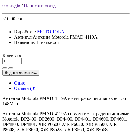
0 оглядів
/
Написати огляд
310,00 грн
Виробник:
MOTOROLA
Артикул:
Антенна Motorola PMAD 4119A
Наявність:
В наявності
Кількість
Додати до кошика
Опис
Огляди (0)
Антенна Motorola PMAD 4119A имеет рабочий диапазон 136-
148Мгц
Антенна Motorola PMAD 4119A совместима с радиостанциями
Motorola DP2400, DP2600, DP4400, DP4401, DP4600, DP4601,
DP4800, DP4801, XiR P6600, XiR P6620, XiR P8600, XiR
P8608, XiR P8620, XiR P8628, xiR P8660, XiR P8668,