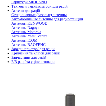
Гарнітури MIDLAND
Тангенти і маніпулятори для рацій
Антени для рацій
Стационарные (базовые) антенны
Автомобильные антенны для радиостанций
Антенны KENWOOD
Антенны Nagoya
Антенны Motorola
Антенны Yaesu/Vertex
Антенны ICOM
Антенны BAOFENG
Зарядні пристрої для рацій
Кріплення та кліпси для рацій
Запчастини для рацій
Б/В рації та уцінені товари