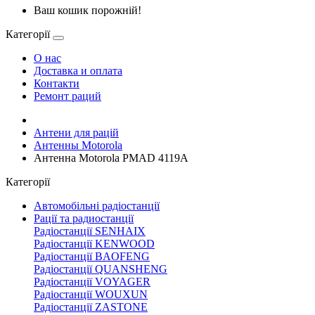
Ваш кошик порожній!
Категорії
О нас
Доставка и оплата
Контакти
Ремонт раций
Антени для рацій
Антенны Motorola
Антенна Motorola PMAD 4119A
Категорії
Автомобільні радіостанції
Рації та радиостанції
Радіостанції SENHAIX
Радіостанції KENWOOD
Радіостанції BAOFENG
Радіостанції QUANSHENG
Радіостанції VOYAGER
Радіостанції WOUXUN
Радіостанції ZASTONE