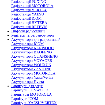
Радіостанції PUXING
Радіостанції MOTOROLA
Радіостанції VERTEX
Радіостанції YAESU
Радіостанції ICOM
Радіостанції HYTERA
Радіостанції RETEVIS
Цифрові радіостанції
Репітери та ретранслятори
Акумулятори для радіостанцій
Акумулятори ICOM
Акумулятори KENWOOD
Акумулятори BAOFENG
Акумулятори QUANSHENG
Акумулятори VOYAGER
Акумулятори WOUXUN
Акумулятори ZASTONE
Акумулятори MOTOROLA
Акумулятори Yaesu/Vertex
Акумулятори Hytera
Гарнітури для рацій
Гарнітури KENWOOD
Гарнитуры MOTOROLA
Гарнітури ICOM
Гарнітури YAESU/VERTEX