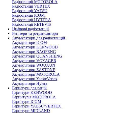
Радіостанції MOTOROLA
Радіостанції VERTEX
Радіостанції YAESU
Радіостанції ICOM
Радіостанції HYTERA
Радіостанції RETEVIS
Цифрові радіостанції
Репітери та ретранслятори
Акумулятори для радіостанцій
Акумулятори ICOM
Акумулятори KENWOOD
Акумулятори BAOFENG
Акумулятори QUANSHENG
Акумулятори VOYAGER
Акумулятори WOUXUN
Акумулятори ZASTONE
Акумулятори MOTOROLA
Акумулятори Yaesu/Vertex
Акумулятори Hytera
Гарнітури для рацій
Гарнітури KENWOOD
Гарнитуры MOTOROLA
Гарнітури ICOM
Гарнітури YAESU/VERTEX
Гарнітури MIDLAND