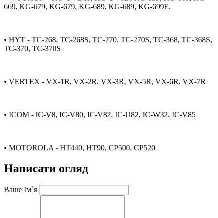
669, KG-679, KG-679, KG-689, KG-689, KG-699E.
• HYT - TC-268, TC-268S, TC-270, TC-270S, TC-368, TC-368S,
TC-370, TC-370S
• VERTEX - VX-1R, VX-2R, VX-3R, VX-5R, VX-6R, VX-7R
• ICOM - IC-V8, IC-V80, IC-V82, IC-U82, IC-W32, IC-V85
• MOTOROLA - HT440, HT90, CP500, CP520
Написати огляд
Ваше Ім`я