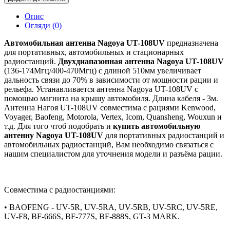
Опис
Огляди (0)
Автомобильная антенна Nagoya UT-108UV
предназначена
для портативных, автомобильных и стационарных
радиостанций.
Двухдиапазонная антенна Nagoya UT-108UV
(136-174Мгц/400-470Мгц) с длиной 510мм увеличивает
дальность связи до 70% в зависимости от мощности рации и
рельефа. Устанавливается антенна Nagoya UT-108UV с
помощью магнита на крышу автомобиля. Длина кабеля - 3м.
Антенна Нагоя UT-108UV совместима с рациями Kenwood,
Voyager, Baofeng, Motorola, Vertex, Icom, Quansheng, Wouxun и
т.д. Для того чтоб подобрать и
купить автомобильную
антенну Nagoya UT-108UV
для портативных радиостанций и
автомобильных радиостанций, Вам необходимо связаться с
нашим специалистом для уточнения модели и разъёма рации.
Совместима с радиостанциями:
• BAOFENG - UV-5R, UV-5RA, UV-5RB, UV-5RC, UV-5RE,
UV-F8, BF-666S, BF-777S, BF-888S, GT-3 MARK.