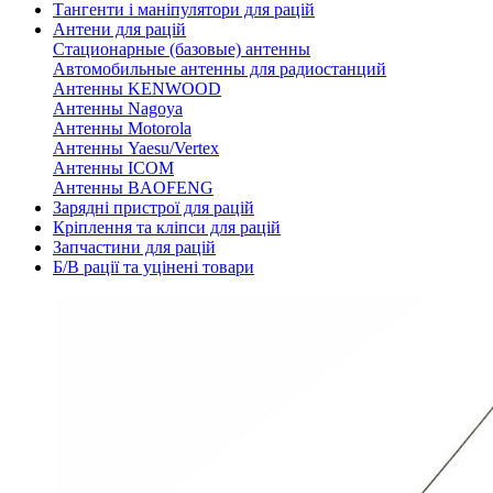
Тангенти і маніпулятори для рацій
Антени для рацій
Стационарные (базовые) антенны
Автомобильные антенны для радиостанций
Антенны KENWOOD
Антенны Nagoya
Антенны Motorola
Антенны Yaesu/Vertex
Антенны ICOM
Антенны BAOFENG
Зарядні пристрої для рацій
Кріплення та кліпси для рацій
Запчастини для рацій
Б/В рації та уцінені товари