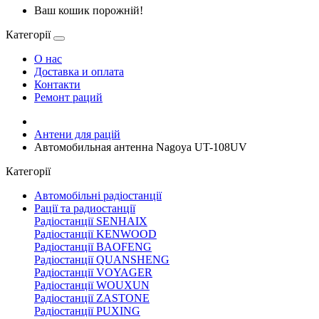
Ваш кошик порожній!
Категорії
О нас
Доставка и оплата
Контакти
Ремонт раций
Антени для рацій
Автомобильная антенна Nagoya UT-108UV
Категорії
Автомобільні радіостанції
Рації та радиостанції
Радіостанції SENHAIX
Радіостанції KENWOOD
Радіостанції BAOFENG
Радіостанції QUANSHENG
Радіостанції VOYAGER
Радіостанції WOUXUN
Радіостанції ZASTONE
Радіостанції PUXING