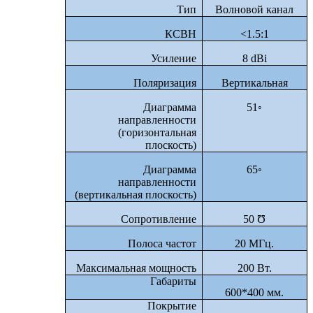
Тип
Волновой канал
КСВН
<
1.5:1
Усиление
8
dBi
Поляризация
Вертикальная
Диаграмма
51◦
направленности
(горизонтальная
плоскость)
Диаграмма
65◦
направленности
(вертикальная плоскость)
Сопротивление
50 Ʊ
Полоса частот
20 МГц.
Максимальная мощность
200 Вт.
Габариты
600*400 мм.
Покрытие