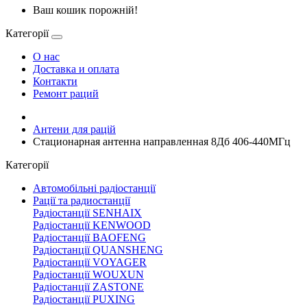
Ваш кошик порожній!
Категорії
О нас
Доставка и оплата
Контакти
Ремонт раций
Антени для рацій
Стационарная антенна направленная 8Дб 406-440МГц
Категорії
Автомобільні радіостанції
Рації та радиостанції
Радіостанції SENHAIX
Радіостанції KENWOOD
Радіостанції BAOFENG
Радіостанції QUANSHENG
Радіостанції VOYAGER
Радіостанції WOUXUN
Радіостанції ZASTONE
Радіостанції PUXING