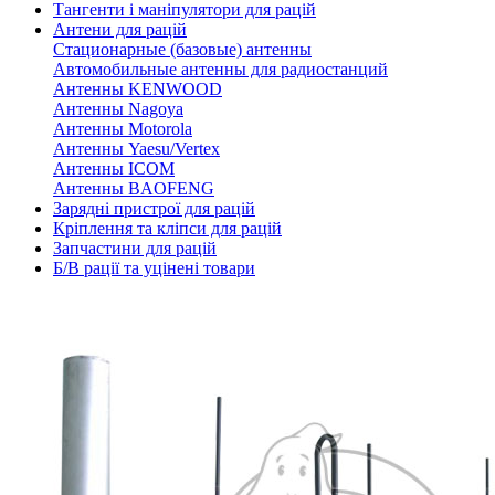
Тангенти і маніпулятори для рацій
Антени для рацій
Стационарные (базовые) антенны
Автомобильные антенны для радиостанций
Антенны KENWOOD
Антенны Nagoya
Антенны Motorola
Антенны Yaesu/Vertex
Антенны ICOM
Антенны BAOFENG
Зарядні пристрої для рацій
Кріплення та кліпси для рацій
Запчастини для рацій
Б/В рації та уцінені товари