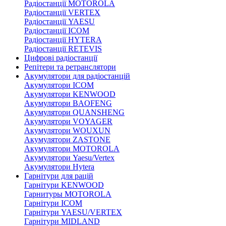
Радіостанції MOTOROLA
Радіостанції VERTEX
Радіостанції YAESU
Радіостанції ICOM
Радіостанції HYTERA
Радіостанції RETEVIS
Цифрові радіостанції
Репітери та ретранслятори
Акумулятори для радіостанцій
Акумулятори ICOM
Акумулятори KENWOOD
Акумулятори BAOFENG
Акумулятори QUANSHENG
Акумулятори VOYAGER
Акумулятори WOUXUN
Акумулятори ZASTONE
Акумулятори MOTOROLA
Акумулятори Yaesu/Vertex
Акумулятори Hytera
Гарнітури для рацій
Гарнітури KENWOOD
Гарнитуры MOTOROLA
Гарнітури ICOM
Гарнітури YAESU/VERTEX
Гарнітури MIDLAND