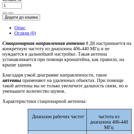
Додати до кошика
Опис
Огляди (0)
Стационарная направленная антенна
8 Дб настраивается на
конкретную частоту из диапазона 406-440 МГц и не
нуждается в дальнейшей настройке. Такая антенна
устанавливается при помощи кронштейна, как правило, на
крыше здания.
Благодаря узкой диаграмме направленности, такие
антенны
применяют на удаленных объектах. При помощи
такой антенны вы не только увеличите дальность связи, но и
уменьшите количество шумов.
Характеристики стационарной антенны:
Диапазон рабочих частот
частота из
диапазона 406-440
МГц