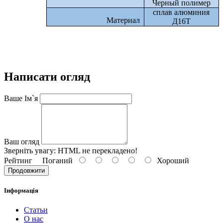
Черный полимер
сплав алюминия
Материал
Д16Т
Написати огляд
Ваше Ім`я
Ваш огляд
Зверніть увагу:
HTML не перекладено!
Рейтинг
Поганий
Хороший
Продовжити
Інформація
Статьи
О нас