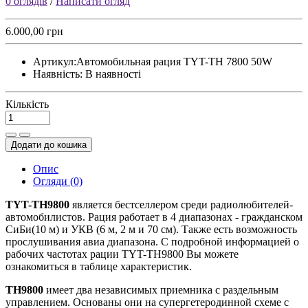
0 оглядів
/
Написати огляд
6.000,00 грн
Артикул:
Автомобильная рация TYT-TH 7800 50W
Наявність:
В наявності
Кількість
Додати до кошика
Опис
Огляди (0)
TYT-TH9800
является бестселлером среди радиолюбителей-
автомобилистов. Рация работает в 4 диапазонах - гражданском
СиБи(10 м) и УКВ (6 м, 2 м и 70 см). Также есть возможность
прослушивания авиа диапазона. С подробной информацией о
рабочих частотах рации TYT-TH9800 Вы можете
ознакомиться в таблице характеристик.
TH9800
имеет два независимых приемника с раздельным
управлением. Основаны они на супергетеродинной схеме с