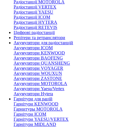
Радіостанції MOTOROLA
Радіостанції VERTEX
Радіостанції YAESU
Радіостанції ICOM
Радіостанції HYTERA
Радіостанції RETEVIS
Цифрові радіостанції
Репітери та ретранслятори
Акумулятори для радіостанцій
Акумулятори ICOM
Акумулятори KENWOOD
Акумулятори BAOFENG
Акумулятори QUANSHENG
Акумулятори VOYAGER
Акумулятори WOUXUN
Акумулятори ZASTONE
Акумулятори MOTOROLA
Акумулятори Yaesu/Vertex
Акумулятори Hytera
Гарнітури для рацій
Гарнітури KENWOOD
Гарнитуры MOTOROLA
Гарнітури ICOM
Гарнітури YAESU/VERTEX
Гарнітури MIDLAND