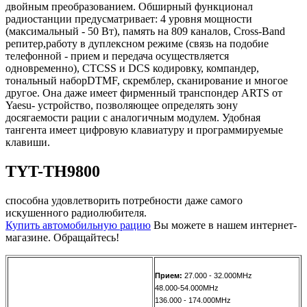
двойным преобразованием. Обширный функционал
радиостанции предусматривает: 4 уровня мощности
(максимальный - 50 Вт), память на 809 каналов, Cross-Band
репитер,работу в дуплексном режиме (связь на подобие
телефонной - прием и передача осуществляется
одновременно), CTCSS и DCS кодировку, компандер,
тональный наборDTMF, скремблер, сканирование и многое
другое. Она даже имеет фирменный транспондер ARTS от
Yaesu- устройство, позволяющее определять зону
досягаемости рации с аналогичным модулем. Удобная
тангента имеет цифровую клавиатуру и программируемые
клавиши.
TYT-TH9800
способна удовлетворить потребности даже самого
искушенного радиолюбителя.
Купить автомобильную рацию
Вы можете в нашем интернет-
магазине. Обращайтесь!
Прием:
27.000 - 32.000MHz
48.000-54.000MHz
136.000 - 174.000MHz