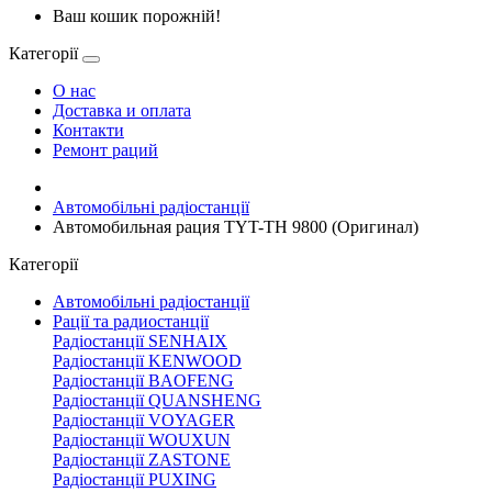
Ваш кошик порожній!
Категорії
О нас
Доставка и оплата
Контакти
Ремонт раций
Автомобільні радіостанції
Автомобильная рация TYT-TH 9800 (Оригинал)
Категорії
Автомобільні радіостанції
Рації та радиостанції
Радіостанції SENHAIX
Радіостанції KENWOOD
Радіостанції BAOFENG
Радіостанції QUANSHENG
Радіостанції VOYAGER
Радіостанції WOUXUN
Радіостанції ZASTONE
Радіостанції PUXING