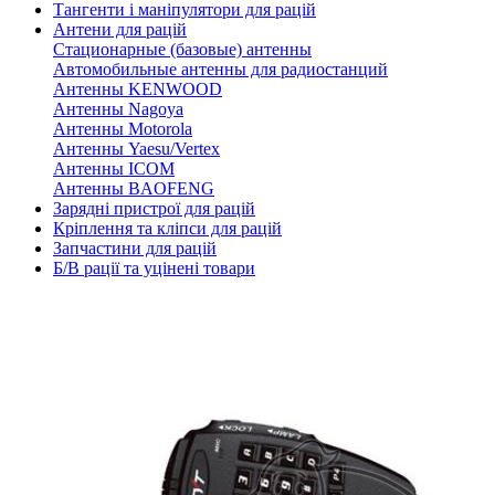
Тангенти і маніпулятори для рацій
Антени для рацій
Стационарные (базовые) антенны
Автомобильные антенны для радиостанций
Антенны KENWOOD
Антенны Nagoya
Антенны Motorola
Антенны Yaesu/Vertex
Антенны ICOM
Антенны BAOFENG
Зарядні пристрої для рацій
Кріплення та кліпси для рацій
Запчастини для рацій
Б/В рації та уцінені товари