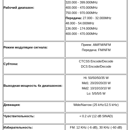
320.000 - 399.000MHz
Рабочий диапазон:
400.000 - 470.000MHz
750.000 - 970.000MHz
Передача:
27.000 - 32.000MHz
48.000 - 54.000MHz
136.000 - 174.000MHz
400.000 - 470.000MHz
Прием: AM/FM/NFM
Режим модуляции сигнала:
Передача: FM/NFM
CTCSS Encode/Decode
Субтона:
DCS Encode/Decode
Hi: 50/50/50/35 W
Mid1: 20/20/20/20 W
Выходная мощность 4х диапазонов:
Mid2: 10/10/10/10 W
Lo: 5/5/5/5 W
Девиация:
Wide/Narrow (25 kHz/12.5 kHz)
Чувствительность:
< 0.2 uV (12 dB SINAD)
Избирательность:
FM: 12 KHz (-6 dB), 30 KHz (-60 dB)