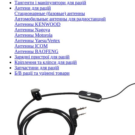
Тангенти і маніпулятори для рацій
Антени для рацій
Стационарные (базовые) антенны
Автомобильные антенны для радиостанций
Антенны KENWOOD
Антенны Nagoya
Антенны Motorola
Антенны Yaesu/Vertex
Антенны ICOM
Антенны BAOFENG
Зарядні пристрої для рацій
Кріплення та кліпси для рацій
Запчастини для рацій
Б/В рації та уцінені товари