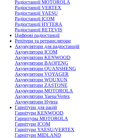
Радіостанції MOTOROLA
Радіостанції VERTEX
Радіостанції YAESU
Радіостанції ICOM
Радіостанції HYTERA
Радіостанції RETEVIS
Цифрові радіостанції
Репітери та ретранслятори
Акумулятори для радіостанцій
Акумулятори ICOM
Акумулятори KENWOOD
Акумулятори BAOFENG
Акумулятори QUANSHENG
Акумулятори VOYAGER
Акумулятори WOUXUN
Акумулятори ZASTONE
Акумулятори MOTOROLA
Акумулятори Yaesu/Vertex
Акумулятори Hytera
Гарнітури для рацій
Гарнітури KENWOOD
Гарнитуры MOTOROLA
Гарнітури ICOM
Гарнітури YAESU/VERTEX
Гарнітури MIDLAND