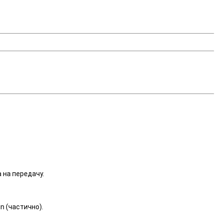
 на передачу.
n (частично).