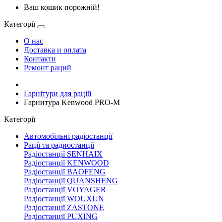
Ваш кошик порожній!
Категорії
О нас
Доставка и оплата
Контакти
Ремонт раций
Гарнітури для рацій
Гарнитура Kenwood PRO-M
Категорії
Автомобільні радіостанції
Рації та радиостанції
Радіостанції SENHAIX
Радіостанції KENWOOD
Радіостанції BAOFENG
Радіостанції QUANSHENG
Радіостанції VOYAGER
Радіостанції WOUXUN
Радіостанції ZASTONE
Радіостанції PUXING