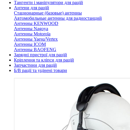
Тангенти і маніпулятори для рацій
Антени для рацій
Стационарные (базовые) антенны
Автомобильные антенны для радиостанций
Антенны KENWOOD
Антенны Nagoya
Антенны Motorola
Антенны Yaesu/Vertex
Антенны ICOM
Антенны BAOFENG
Зарядні пристрої для рацій
Кріплення та кліпси для рацій
Запчастини для рацій
Б/В рації та уцінені товари