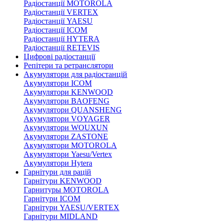
Радіостанції MOTOROLA
Радіостанції VERTEX
Радіостанції YAESU
Радіостанції ICOM
Радіостанції HYTERA
Радіостанції RETEVIS
Цифрові радіостанції
Репітери та ретранслятори
Акумулятори для радіостанцій
Акумулятори ICOM
Акумулятори KENWOOD
Акумулятори BAOFENG
Акумулятори QUANSHENG
Акумулятори VOYAGER
Акумулятори WOUXUN
Акумулятори ZASTONE
Акумулятори MOTOROLA
Акумулятори Yaesu/Vertex
Акумулятори Hytera
Гарнітури для рацій
Гарнітури KENWOOD
Гарнитуры MOTOROLA
Гарнітури ICOM
Гарнітури YAESU/VERTEX
Гарнітури MIDLAND