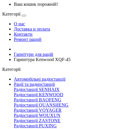
Ваш кошик порожній!
Категорії
О нас
Доставка и оплата
Контакти
Ремонт раций
Гарнітури для рацій
Гарнитура Kenwood XQF-45
Категорії
Автомобільні радіостанції
Рації та радиостанції
Радіостанції SENHAIX
Радіостанції KENWOOD
Радіостанції BAOFENG
Радіостанції QUANSHENG
Радіостанції VOYAGER
Радіостанції WOUXUN
Радіостанції ZASTONE
Радіостанції PUXING