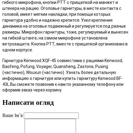
гибкого микрофона, кнопки РТТ с прищепкой на манжет и
штекера на рацию. Оголовье гарнитуры, в месте контакта с
головой, имеет мягкие накладки, при помощи которых
гарнитура удобно и надежно крепится. Узел крепления
динамика на оголовье подвижный и регулируется под разные
размеры. Микрофон гарнитуры, тоже, регулируемый и вынесен
на гибкой штанге, на самом микрофоне установлена
ветрозащита. Кнопка РТТ, вместе с прищепкой организовані в
одном корпусе.
Гарнитура Kenwood XQF-45
совместима с рациями
Kenwood,
Baofeng, Pofung, Voyager, Quansheng, Zastone, Puxing
(частично), Wouxun (частично).
Узнать более детальную
информацию о гарнитуре или
купить гарнитуру Kenwood
BF-
43L
Вы сможете позвонив к нам по указанному телефону или
оформив заказ через корзину.
Написати огляд
Ваше Ім`я