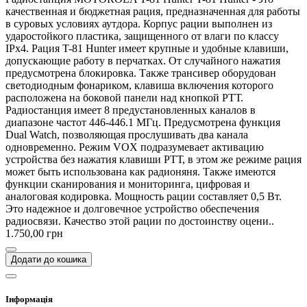
качественная и бюджетная рация, предназначенная для работы
в суровых условиях аутдора. Корпус рации выполнен из
ударостойкого пластика, защищенного от влаги по классу
IPx4. Рация T-81 Hunter имеет крупные и удобные клавиши,
допускающие работу в перчатках. От случайного нажатия
предусмотрена блокировка. Также трансивер оборудован
светодиодным фонариком, клавиша включения которого
расположена на боковой панели над кнопкой РТТ.
Радиостанция имеет 8 предустановленных каналов в
диапазоне частот 446-446.1 МГц. Предусмотрена функция
Dual Watch, позволяющая прослушивать два канала
одновременно. Режим VOX подразумевает активацию
устройства без нажатия клавиши РТТ, в этом же режиме рация
может быть использована как радионяня. Также имеются
функции сканирования и мониторинга, цифровая и
аналоговая кодировка. Мощность рации составляет 0,5 Вт.
Это надежное и долговечное устройство обеспечения
радиосвязи. Качество этой рации по достоинству оцени..
1.750,00 грн
Додати до кошика
Інформація