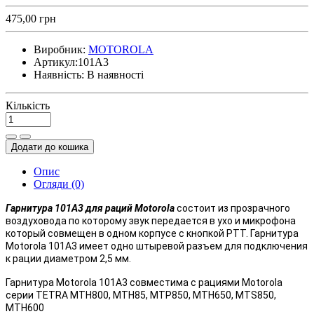
475,00 грн
Виробник:
MOTOROLA
Артикул:
101A3
Наявність:
В наявності
Кількість
Додати до кошика
Опис
Огляди (0)
Гарнитура 1
01A3
для раций Motorola
состоит из прозрачного
воздуховода по которому звук передается в ухо и микрофона
который совмещен в одном корпусе с кнопкой PTT. Гарнитура
Motorola 101A3 имеет одно штыревой разъем для подключения
к рации диаметром 2,5 мм.
Гарнитура Motorola 101A3 совместима с рациями Motorola
серии TETRA MTH800, MTH85, MTP850, MTH650, MTS850,
MTH600