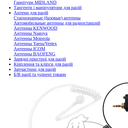
Гарнітури MIDLAND
Тангенти і маніпулятори для рацій
Антени для рацій
Стационарные (базовые) антенны
Автомобильные антенны для радиостанций
Антенны KENWOOD
Антенны Nagoya
Антенны Motorola
Антенны Yaesu/Vertex
Антенны ICOM
Антенны BAOFENG
Зарядні пристрої для рацій
Кріплення та кліпси для рацій
Запчастини для рацій
Б/В рації та уцінені товари