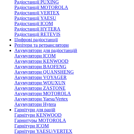
Радіостанції PUXING
Радіостанції MOTOROLA
Радіостанції VERTEX
Радіостанції YAESU
Радіостанції ICOM
Радіостанції HYTERA
Радіостанції RETEVIS
Цифрові радіостанції
Репітери та ретранслятори
Акумулятори для радіостанцій
Акумулятори ICOM
Акумулятори KENWOOD
Акумулятори BAOFENG
Акумулятори QUANSHENG
Акумулятори VOYAGER
Акумулятори WOUXUN
Акумулятори ZASTONE
Акумулятори MOTOROLA
Акумулятори Yaesu/Vertex
Акумулятори Hytera
Гарнітури для рацій
Гарнітури KENWOOD
Гарнитуры MOTOROLA
Гарнітури ICOM
Гарнітури YAESU/VERTEX