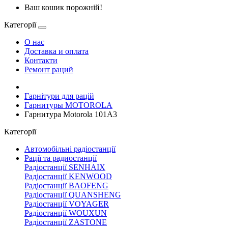
Ваш кошик порожній!
Категорії
О нас
Доставка и оплата
Контакти
Ремонт раций
Гарнітури для рацій
Гарнитуры MOTOROLA
Гарнитура Motorola 101A3
Категорії
Автомобільні радіостанції
Рації та радиостанції
Радіостанції SENHAIX
Радіостанції KENWOOD
Радіостанції BAOFENG
Радіостанції QUANSHENG
Радіостанції VOYAGER
Радіостанції WOUXUN
Радіостанції ZASTONE