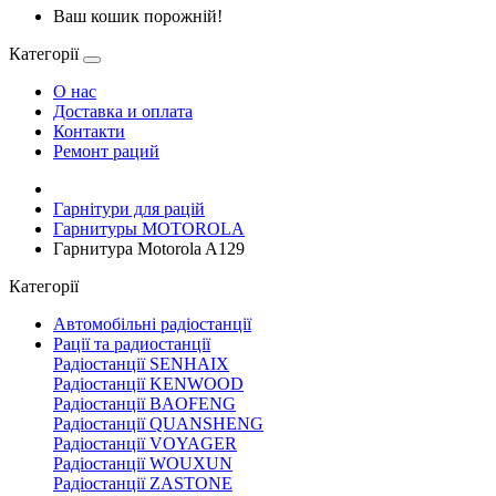
Ваш кошик порожній!
Категорії
О нас
Доставка и оплата
Контакти
Ремонт раций
Гарнітури для рацій
Гарнитуры MOTOROLA
Гарнитура Motorola A129
Категорії
Автомобільні радіостанції
Рації та радиостанції
Радіостанції SENHAIX
Радіостанції KENWOOD
Радіостанції BAOFENG
Радіостанції QUANSHENG
Радіостанції VOYAGER
Радіостанції WOUXUN
Радіостанції ZASTONE