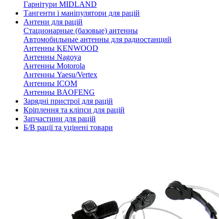
Гарнітури MIDLAND
Тангенти і маніпулятори для рацій
Антени для рацій
Стационарные (базовые) антенны
Автомобильные антенны для радиостанций
Антенны KENWOOD
Антенны Nagoya
Антенны Motorola
Антенны Yaesu/Vertex
Антенны ICOM
Антенны BAOFENG
Зарядні пристрої для рацій
Кріплення та кліпси для рацій
Запчастини для рацій
Б/В рації та уцінені товари