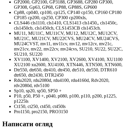
GP2000, GP2100, GP3188, GP3688, GP280 GP300,
GP308, Gp63, GP68, GP88, GP88S, GP600
Cp88, cp040, cp100, cp125, CP140 cp150, CP160 CP180
CP185 cp200, cp250, CP300 cp200xls,
CLS446 cls1110, cls1410, CLS1413 cls1450,, cls1450c,
cls1450cb, cls1450ch, CLS1453CB cls1453ch.
MU11, MU11C, MU11CV, MU12, MU12C, MU12CV,
MU21C, MU21CV, MU22CVS, MU24CV, MU24CVS,
MU24CVST, mv11, mv11cv, mv12, mv12cv, mv21c,
mv21cv, mv22, mv22cv, mv24cvs, SU210, SU22, SU22C,
SU210, SU220
XV1100, XV1400, XV2100, XV2600, XV4100, XU1100
XU2100 xu2600, XU4100, XTN446, XTN500, XTN600,
Dtr550, dtr650, dtr410, dtr450, dtr510, dtr550, DTR610
dtr650, dtr2430, DTR2450
Rdu2020, rdu2080d, rdu4100, rdu4160d, Rdv2020,
rdv2080d, rdv5100
Sp10, sp20, sp50, SP50 +
P10, p50, P50 +, p040, p080, p100, p110, р200, p1225,
p1225ls
Ct150, ct250, ct450, ct450ls
Pro1150, pro2150, PRO3150
Написати огляд