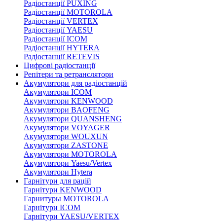
Радіостанції PUXING
Радіостанції MOTOROLA
Радіостанції VERTEX
Радіостанції YAESU
Радіостанції ICOM
Радіостанції HYTERA
Радіостанції RETEVIS
Цифрові радіостанції
Репітери та ретранслятори
Акумулятори для радіостанцій
Акумулятори ICOM
Акумулятори KENWOOD
Акумулятори BAOFENG
Акумулятори QUANSHENG
Акумулятори VOYAGER
Акумулятори WOUXUN
Акумулятори ZASTONE
Акумулятори MOTOROLA
Акумулятори Yaesu/Vertex
Акумулятори Hytera
Гарнітури для рацій
Гарнітури KENWOOD
Гарнитуры MOTOROLA
Гарнітури ICOM
Гарнітури YAESU/VERTEX