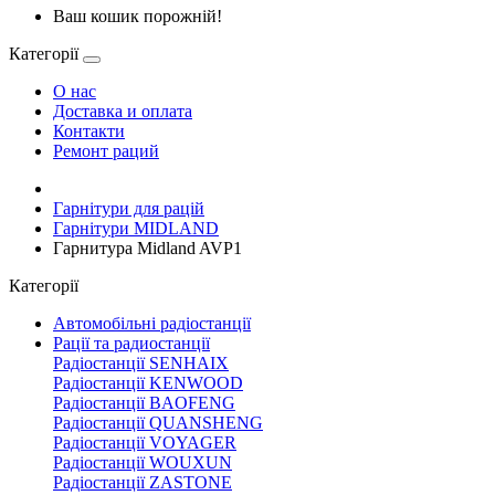
Ваш кошик порожній!
Категорії
О нас
Доставка и оплата
Контакти
Ремонт раций
Гарнітури для рацій
Гарнітури MIDLAND
Гарнитура Midland AVP1
Категорії
Автомобільні радіостанції
Рації та радиостанції
Радіостанції SENHAIX
Радіостанції KENWOOD
Радіостанції BAOFENG
Радіостанції QUANSHENG
Радіостанції VOYAGER
Радіостанції WOUXUN
Радіостанції ZASTONE