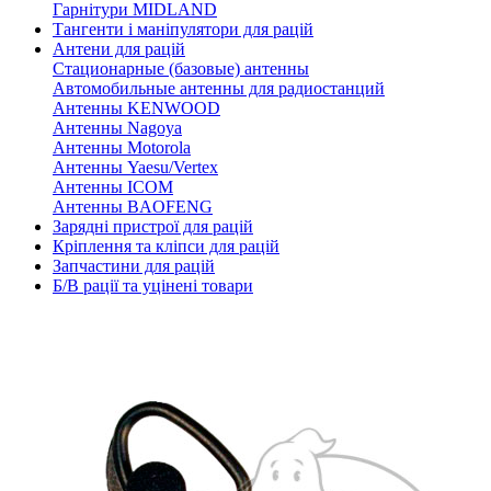
Гарнітури MIDLAND
Тангенти і маніпулятори для рацій
Антени для рацій
Стационарные (базовые) антенны
Автомобильные антенны для радиостанций
Антенны KENWOOD
Антенны Nagoya
Антенны Motorola
Антенны Yaesu/Vertex
Антенны ICOM
Антенны BAOFENG
Зарядні пристрої для рацій
Кріплення та кліпси для рацій
Запчастини для рацій
Б/В рації та уцінені товари