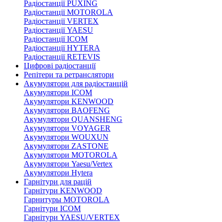
Радіостанції PUXING
Радіостанції MOTOROLA
Радіостанції VERTEX
Радіостанції YAESU
Радіостанції ICOM
Радіостанції HYTERA
Радіостанції RETEVIS
Цифрові радіостанції
Репітери та ретранслятори
Акумулятори для радіостанцій
Акумулятори ICOM
Акумулятори KENWOOD
Акумулятори BAOFENG
Акумулятори QUANSHENG
Акумулятори VOYAGER
Акумулятори WOUXUN
Акумулятори ZASTONE
Акумулятори MOTOROLA
Акумулятори Yaesu/Vertex
Акумулятори Hytera
Гарнітури для рацій
Гарнітури KENWOOD
Гарнитуры MOTOROLA
Гарнітури ICOM
Гарнітури YAESU/VERTEX