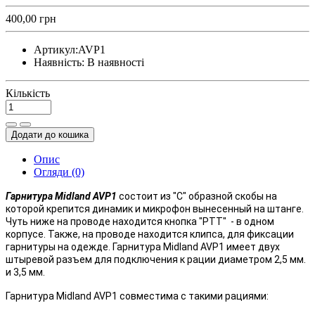
400,00 грн
Артикул:
AVP1
Наявність:
В наявності
Кількість
Додати до кошика
Опис
Огляди (0)
Гарнитура
Midland AVP1
состоит из "С" образной скобы на
которой крепится динамик и микрофон вынесенный на штанге.
Чуть ниже на проводе находится кнопка "РТТ" - в одном
корпусе. Также, на проводе находится клипса, для фиксации
гарнитуры на одежде. Гарнитура Midland AVP1 имеет двух
штыревой разъем для подключения к рации диаметром 2,5 мм.
и 3,5 мм.
Гарнитура Midland AVP1 совместима с такими рациями: