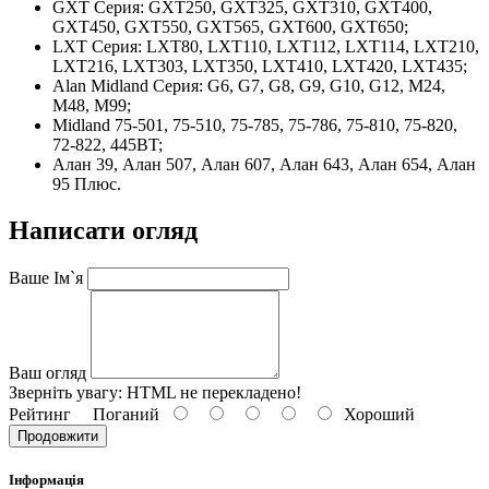
GXT Серия: GXT250, GXT325, GXT310, GXT400,
GXT450, GXT550, GXT565, GXT600, GXT650;
LXT Серия: LXT80, LXT110, LXT112, LXT114, LXT210,
LXT216, LXT303, LXT350, LXT410, LXT420, LXT435;
Alan Midland Серия: G6, G7, G8, G9, G10, G12, M24,
M48, M99;
Midland 75-501, 75-510, 75-785, 75-786, 75-810, 75-820,
72-822, 445BT;
Алан 39, Алан 507, Алан 607, Алан 643, Алан 654, Алан
95 Плюс.
Написати огляд
Ваше Ім`я
Ваш огляд
Зверніть увагу:
HTML не перекладено!
Рейтинг
Поганий
Хороший
Продовжити
Інформація