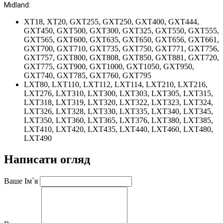
Midland:
XT18, XT20, GXT255, GXT250, GXT400, GXT444,
GXT450, GXT500, GXT300, GXT325, GXT550, GXT555,
GXT565, GXT600, GXT635, GXT650, GXT656, GXT661,
GXT700, GXT710, GXT735, GXT750, GXT771, GXT756,
GXT757, GXT800, GXT808, GXT850, GXT881, GXT720,
GXT775, GXT900, GXT1000, GXT1050, GXT950,
GXT740, GXT785, GXT760, GXT795
LXT80, LXT110, LXT112, LXT114, LXT210, LXT216,
LXT276, LXT310, LXT300, LXT303, LXT305, LXT315,
LXT318, LXT319, LXT320, LXT322, LXT323, LXT324,
LXT326, LXT328, LXT330, LXT335, LXT340, LXT345,
LXT350, LXT360, LXT365, LXT376, LXT380, LXT385,
LXT410, LXT420, LXT435, LXT440, LXT460, LXT480,
LXT490
Написати огляд
Ваше Ім`я