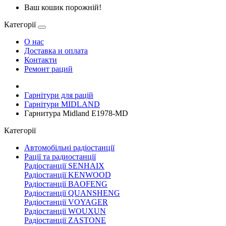
Ваш кошик порожній!
Категорії
О нас
Доставка и оплата
Контакти
Ремонт раций
Гарнітури для рацій
Гарнітури MIDLAND
Гарнитура Midland E1978-MD
Категорії
Автомобільні радіостанції
Рації та радиостанції
Радіостанції SENHAIX
Радіостанції KENWOOD
Радіостанції BAOFENG
Радіостанції QUANSHENG
Радіостанції VOYAGER
Радіостанції WOUXUN
Радіостанції ZASTONE