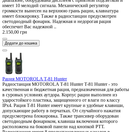
диапазоне, оборудована дисплеем с приятной подсветкой и
имеет 10 мелодий сигнала. Механический регулятор
громкости вынесен на верхнюю грань рации, клавиатура
имеет блокировку. Также в радиостанции предусмотрен
светодиодный фонарик. Надежная и недорогая рация
обеспечит Вас надежной ..
2.150,00 грн
Додати до кошика
Рация MOTOROLA T-81 Hunter
Радиостанция MOTOROLA T-81 Hunter T-81 Hunter - это
качественная и бюджетная рация, предназначенная для работы
в суровых условиях аутдора. Корпус рации выполнен из
ударостойкого пластика, защищенного от влаги по классу
IPx4. Рация T-81 Hunter имеет крупные и удобные клавиши,
допускающие работу в перчатках. От случайного нажатия
предусмотрена блокировка. Также трансивер оборудован
светодиодным фонариком, клавиша включения которого
расположена на боковой панели над кнопкой РТТ.
Радиостанция имеет 8 предустановленных каналов в