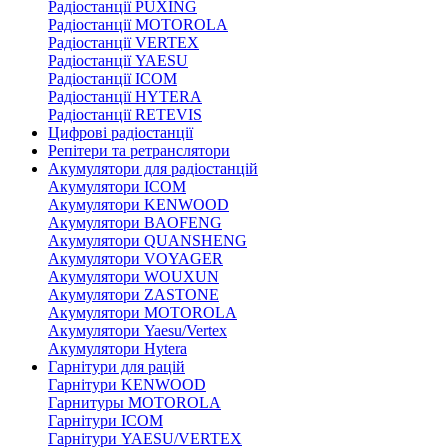
Радіостанції PUXING
Радіостанції MOTOROLA
Радіостанції VERTEX
Радіостанції YAESU
Радіостанції ICOM
Радіостанції HYTERA
Радіостанції RETEVIS
Цифрові радіостанції
Репітери та ретранслятори
Акумулятори для радіостанцій
Акумулятори ICOM
Акумулятори KENWOOD
Акумулятори BAOFENG
Акумулятори QUANSHENG
Акумулятори VOYAGER
Акумулятори WOUXUN
Акумулятори ZASTONE
Акумулятори MOTOROLA
Акумулятори Yaesu/Vertex
Акумулятори Hytera
Гарнітури для рацій
Гарнітури KENWOOD
Гарнитуры MOTOROLA
Гарнітури ICOM
Гарнітури YAESU/VERTEX