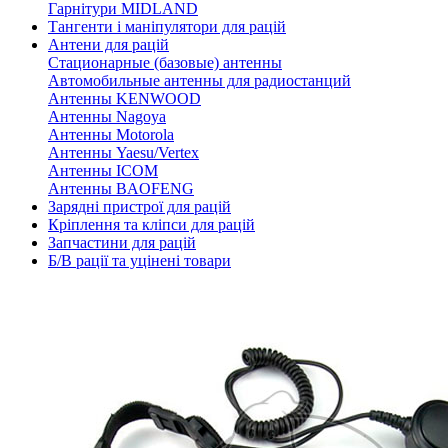
Гарнітури MIDLAND
Тангенти і маніпулятори для рацій
Антени для рацій
Стационарные (базовые) антенны
Автомобильные антенны для радиостанций
Антенны KENWOOD
Антенны Nagoya
Антенны Motorola
Антенны Yaesu/Vertex
Антенны ICOM
Антенны BAOFENG
Зарядні пристрої для рацій
Кріплення та кліпси для рацій
Запчастини для рацій
Б/В рації та уцінені товари