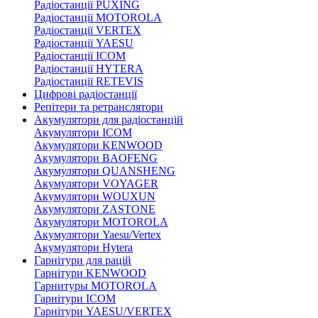
Радіостанції PUXING
Радіостанції MOTOROLA
Радіостанції VERTEX
Радіостанції YAESU
Радіостанції ICOM
Радіостанції HYTERA
Радіостанції RETEVIS
Цифрові радіостанції
Репітери та ретранслятори
Акумулятори для радіостанцій
Акумулятори ICOM
Акумулятори KENWOOD
Акумулятори BAOFENG
Акумулятори QUANSHENG
Акумулятори VOYAGER
Акумулятори WOUXUN
Акумулятори ZASTONE
Акумулятори MOTOROLA
Акумулятори Yaesu/Vertex
Акумулятори Hytera
Гарнітури для рацій
Гарнітури KENWOOD
Гарнитуры MOTOROLA
Гарнітури ICOM
Гарнітури YAESU/VERTEX