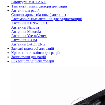
Гарнітури MIDLAND
Тангенти і маніпулятори для рацій
Антени для рацій
Стационарные (базовые) антенны
Автомобильные антенны для радиостанций
Антенны KENWOOD
Антенны Nagoya
Антенны Motorola
Антенны Yaesu/Vertex
Антенны ICOM
Антенны BAOFENG
Зарядні пристрої для рацій
Кріплення та кліпси для рацій
Запчастини для рацій
Б/В рації та уцінені товари