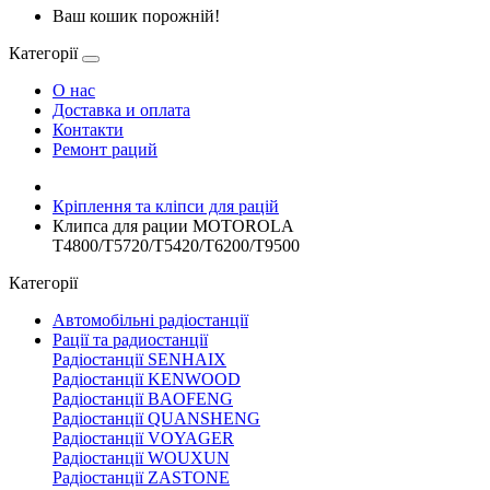
Ваш кошик порожній!
Категорії
О нас
Доставка и оплата
Контакти
Ремонт раций
Кріплення та кліпси для рацій
Клипса для рации MOTOROLA
T4800/T5720/T5420/T6200/T9500
Категорії
Автомобільні радіостанції
Рації та радиостанції
Радіостанції SENHAIX
Радіостанції KENWOOD
Радіостанції BAOFENG
Радіостанції QUANSHENG
Радіостанції VOYAGER
Радіостанції WOUXUN
Радіостанції ZASTONE