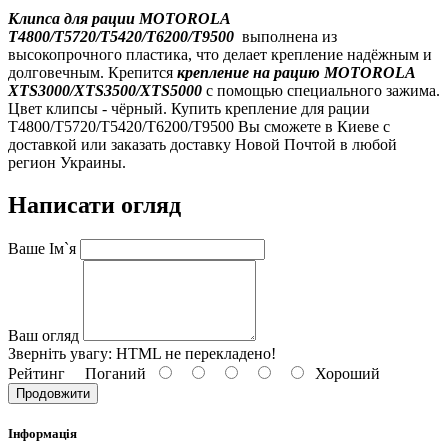
Клипса для рации MOTOROLA
T4800/T5720/T5420/T6200/T9500
выполнена из
высокопрочного пластика, что делает крепление надёжным и
долговечным. Крепится
крепление на рацию
MOTOROLA
XTS3000/XTS3500/XTS5000
с помощью специального зажима.
Цвет клипсы - чёрный. Купить крепление для рации
T4800/T5720/T5420/T6200/T9500 Вы сможете в Киеве с
доставкой или заказать доставку Новой Почтой в любой
регион Украины.
Написати огляд
Ваше Ім`я
Ваш огляд
Зверніть увагу:
HTML не перекладено!
Рейтинг
Поганий
Хороший
Продовжити
Інформація