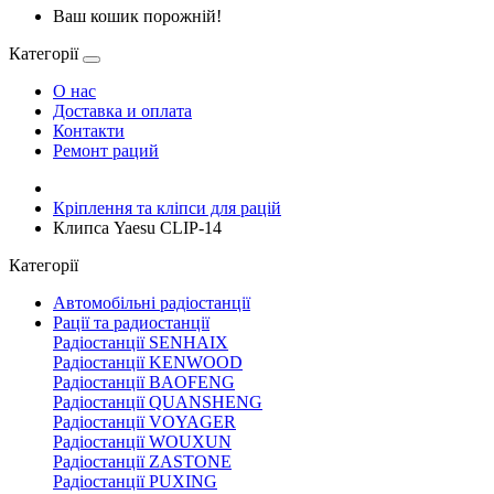
Ваш кошик порожній!
Категорії
О нас
Доставка и оплата
Контакти
Ремонт раций
Кріплення та кліпси для рацій
Клипса Yaesu CLIP-14
Категорії
Автомобільні радіостанції
Рації та радиостанції
Радіостанції SENHAIX
Радіостанції KENWOOD
Радіостанції BAOFENG
Радіостанції QUANSHENG
Радіостанції VOYAGER
Радіостанції WOUXUN
Радіостанції ZASTONE
Радіостанції PUXING