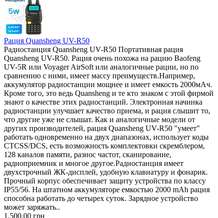
Рация Quansheng UV-R50
Радиостанция Quansheng UV-R50 Портативная рация
Quansheng UV-R50. Рация очень похожа на рацию Baofeng
UV-5R или Voyager AirSoft или аналогичные рации, но по
сравнению с ними, имеет массу преимуществ.Например,
аккумулятор радиостанции мощнее и имеет емкость 2000мАч.
Кроме того, это ведь Quansheng и те кто знаком с этой фирмой
знают о качестве этих радиостанций. Электронная начинка
радиостанции улучшает качество приема, и рация слышит то,
что другие уже не слышат. Как и аналогичные модели от
других производителей, рация Quansheng UV-R50 "умеет"
работать одновременно на двух диапазонах, использует коды
CTCSS/DCS, есть возможность комплектовки скремблером,
128 каналов памяти, разнос частот, сканирование,
радиоприемник и многое другое.Радиостанция имеет
двухстрочный ЖК-дисплей, удобную клавиатуру и фонарик.
Прочный корпус обеспечивает защиту устройства по классу
IP55/56. На штатном аккумуляторе емкостью 2000 mAh рация
способна работать до четырех суток. Зарядное устройство
может заряжать..
1.500,00 грн