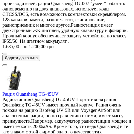
производителей, рация Quansheng TG-007 "умеет" работать
одновременно на двух диапазонах, использует коды
CTCSS/DCS, есть возможность комплектовки скремблером,
128 каналов памяти, разнос частот, сканирование,
радиоприемник и многое другое.Радиостанция имеет
двухстрочный ЖК-дисплей, удобную клавиатуру и фонарик.
Прочный корпус обеспечивает защиту устройства по классу
IP55/56. На штатном аккумулят..
1.685,00 грн
1.200,00 грн
Додати до кошика
Рация Quansheng TG-45UV
Радиостанция Quansheng TG-45UV Портативная рация
Quansheng TG-45UV имеет прочный корпус. Рация очень
похожа на рацию Baofeng UV-5R или Voyager AirSoft или
аналогичные рации, но по сравнению с ними, имеет массу
преимуществ.Например, аккумулятор радиостанции мощнее и
имеет емкость 2000мАч. Кроме того, это ведь Quansheng и те
кто знаком с этой фирмой знают о качестве этих