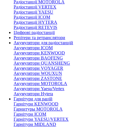
Радіостанції MOTOROLA
Радіостанції VERTEX
Радіостанції YAESU
Радіостанції ICOM
Радіостанції HYTERA
Радіостанції RETEVIS
Цифрові радіостанції
Репітери та ретранслятори
Акумулятори для радіостанцій
Акумулятори ICOM
Акумулятори KENWOOD
Акумулятори BAOFENG
Акумулятори QUANSHENG
Акумулятори VOYAGER
Акумулятори WOUXUN
Акумулятори ZASTONE
Акумулятори MOTOROLA
Акумулятори Yaesu/Vertex
Акумулятори Hytera
Гарнітури для рацій
Гарнітури KENWOOD
Гарнитуры MOTOROLA
Гарнітури ICOM
Гарнітури YAESU/VERTEX
Гарнітури MIDLAND