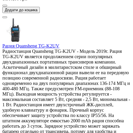
Додати до кошика
Рация Quansheng TG-K2UV
Радиостанция Quansheng TG-K2UV - Модель 2019г. Рация
TG-K2UV является продолжением серии популярных
двухдиапазонных портативных трансиверов компании.
Аскетичный дизайн в милитаристском стиле и обширный
функционал двухдиапазонной рации вывели ее на передовую
позицию современной радиосвязи. Рация работает
одновременно на двух популярных диапазонах 136-174 МГц и
400-480 МГц. Также предусмотрен FM-приемник (88-108
МГц). Выходная мощность устройства регулируется -
максимальная составляет 5 Вт, средняя - 2,5 Вт, минимальная -
1 Вт. Радиостанция имеет двухстрочный ЖК-дисплей,
удобную клавиатуру и фонарик. Прочный корпус
обеспечивает защиту устройства по классу IP55/56. На
штатном аккумуляторе емкостью 2000 mAh рация способна
работать до 3 суток. Зарядное устройство может заряжать
батарею отдельно от трансивера, потому для удобства и