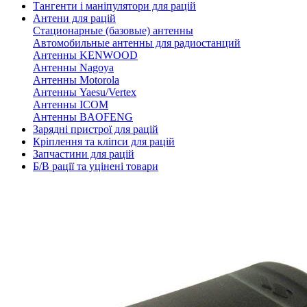
Тангенти і маніпулятори для рацій
Антени для рацій
Стационарные (базовые) антенны
Автомобильные антенны для радиостанций
Антенны KENWOOD
Антенны Nagoya
Антенны Motorola
Антенны Yaesu/Vertex
Антенны ICOM
Антенны BAOFENG
Зарядні пристрої для рацій
Кріплення та кліпси для рацій
Запчастини для рацій
Б/В рації та уцінені товари