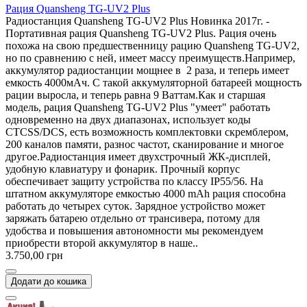
Рация Quansheng TG-UV2 Plus
Радиостанция Quansheng TG-UV2 Plus Новинка 2017г. -
Портативная рация Quansheng TG-UV2 Plus. Рация очень
похожа на свою предшественницу рацию Quansheng TG-UV2,
но по сравнению с ней, имеет массу преимуществ.Например,
аккумулятор радиостанции мощнее в 2 раза, и теперь имеет
емкость 4000мАч. С такой аккумуляторной батареей мощность
рации выросла, и теперь равна 9 Ваттам.Как и старшая
модель, рация Quansheng TG-UV2 Plus "умеет" работать
одновременно на двух диапазонах, использует коды
CTCSS/DCS, есть возможность комплектовки скремблером,
200 каналов памяти, разнос частот, сканирование и многое
другое.Радиостанция имеет двухстрочный ЖК-дисплей,
удобную клавиатуру и фонарик. Прочный корпус
обеспечивает защиту устройства по классу IP55/56. На
штатном аккумуляторе емкостью 4000 mAh рация способна
работать до четырех суток. Зарядное устройство может
заряжать батарею отдельно от трансивера, потому для
удобства и повышения автономности мы рекомендуем
приобрести второй аккумулятор в наше..
3.750,00 грн
Додати до кошика