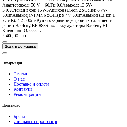
Адаптер:вход: 50 V ~ 60/Гц 0.8Aвыход: 13.5V-
3.0AСтакан:вход: 15V-3Aвыход (Li-lon 2 xCells): 8.7V-
500mAвыход (Ni-Mh 6 xCells): 9.4V-500mAвыход (Li-lon 1
xCells): 4,2-500maКупить зарядное устройство для шести
раций Baofeng BF-888S под аккумуляторы Baofeng BL-1 в
Киеве или Одессе...
2.400,00 грн
Додати до кошика
Інформація
Статьи
О нас
Доставка и оплата
Контакти
Ремонт раций
Додатково
Бренди
Спеціальні пропозиції