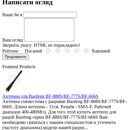
Написати огляд
Ваше Ім`я
Ваш огляд
Зверніть увагу:
HTML не перекладено!
Рейтинг
Поганий
Хороший
Продовжити
Featured Products
Антенна для Baofeng BF-888S/BF-777S/BF-666S
Антенна совместима с рациями Baofeng BF-888S/BF-777S/BF-
666S. Длина антенны - 11см. Разъём - SMA-F. Рабочий
диапазон 400-480Мгц. Для того чтоб купить антенну для
раций Baofeng серии BF-888S/BF-777S/BF-666S Вам
необходимо связаться с нашим специалистом и уточнить
(частоту диапазона) модели вашей рации...