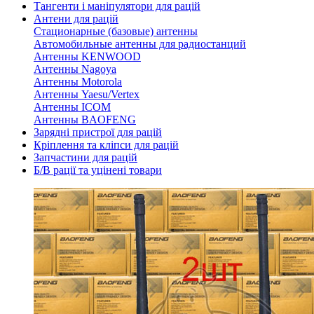
Тангенти і маніпулятори для рацій
Антени для рацій
Стационарные (базовые) антенны
Автомобильные антенны для радиостанций
Антенны KENWOOD
Антенны Nagoya
Антенны Motorola
Антенны Yaesu/Vertex
Антенны ICOM
Антенны BAOFENG
Зарядні пристрої для рацій
Кріплення та кліпси для рацій
Запчастини для рацій
Б/В рації та уцінені товари