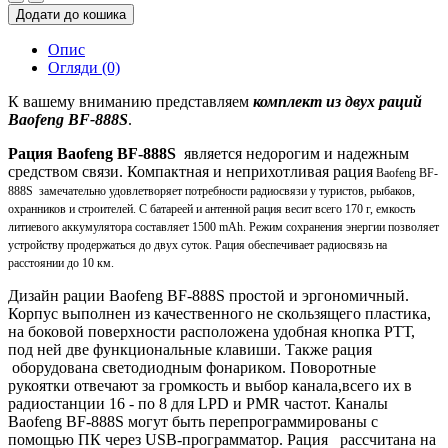
Додати до кошика
Опис
Огляди (0)
К вашему вниманию представляем
комплект из двух раций
Baofeng BF-888S
.
Рация Baofeng BF-888S
является недорогим и надежным
средством связи. Компактная и неприхотливая рация
Baofeng BF-
888S
замечательно удовлетворяет потребности радиосвязи у туристов, рыбаков,
охранников и строителей. С батареей и антенной рация весит всего 170 г, емкость
литиевого аккумулятора составляет 1500 mAh. Режим сохранения энергии позволяет
устройству продержаться до двух суток. Рация обеспечивает радиосвязь на
расстоянии до 10 км.
Дизайн рации Baofeng BF-888S простой и эргономичный.
Корпус выполнен из качественного не скользящего пластика,
на боковой поверхности расположена удобная кнопка РТТ,
под ней две функциональные клавиши. Также рация
оборудована светодиодным фонариком. Поворотные
рукоятки отвечают за громкость и выбор канала,всего их в
радиостанции 16 - по 8 для LPD и PMR частот. Каналы
Baofeng BF-888S могут быть перепрограммированы с
помощью ПК
через
USB-
программатор. Рация
рассчитана на