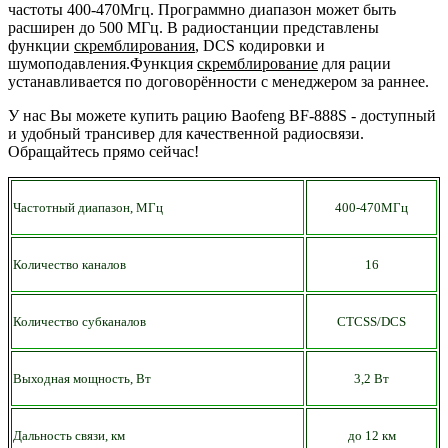
частоты 400-470Мгц. Программно диапазон может быть
расширен до 500 МГц. В радиостанции представлены
функции
скремблирования
, DCS кодировки и
шумоподавления.Функция
скремблирование
для рации
устанавливается по договорённости с менеджером за раннее.
У нас Вы можете купить рацию Baofeng BF-888S - доступный
и удобный трансивер для качественной радиосвязи.
Обращайтесь прямо сейчас!
Частотный диапазон, МГц
400-470МГц
Количество каналов
16
Количество субканалов
CTCSS/DCS
Выходная мощность, Вт
3,2 Вт
Дальность связи, км
до 12 км