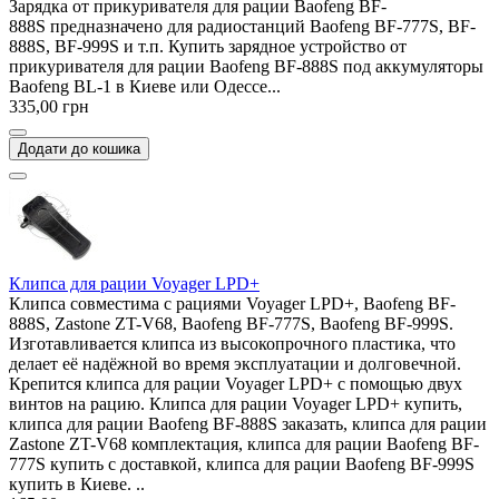
Зарядка от прикуривателя для рации Baofeng BF-
888S предназначено для радиостанций Baofeng BF-777S, BF-
888S, BF-999S и т.п. Купить зарядное устройство от
прикуривателя для рации Baofeng BF-888S под аккумуляторы
Baofeng BL-1 в Киеве или Одессе...
335,00 грн
Додати до кошика
Клипса для рации Voyager LPD+
Клипса совместима с рациями Voyager LPD+, Baofeng BF-
888S, Zastone ZT-V68, Baofeng BF-777S, Baofeng BF-999S.
Изготавливается клипса из высокопрочного пластика, что
делает её надёжной во время эксплуатации и долговечной.
Крепится клипса для рации Voyager LPD+ с помощью двух
винтов на рацию. Клипса для рации Voyager LPD+ купить,
клипса для рации Baofeng BF-888S заказать, клипса для рации
Zastone ZT-V68 комплектация, клипса для рации Baofeng BF-
777S купить с доставкой, клипса для рации Baofeng BF-999S
купить в Киеве. ..