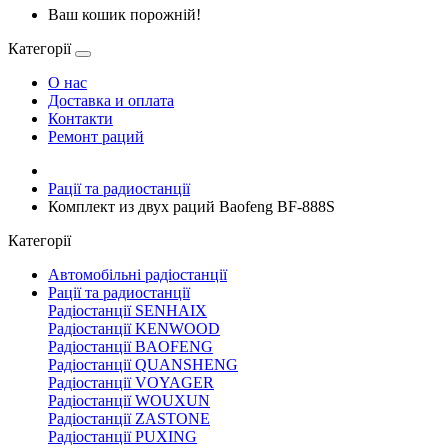
Ваш кошик порожній!
Категорії
О нас
Доставка и оплата
Контакти
Ремонт раций
Рації та радиостанції
Комплект из двух раций Baofeng BF-888S
Категорії
Автомобільні радіостанції
Рації та радиостанції
Радіостанції SENHAIX
Радіостанції KENWOOD
Радіостанції BAOFENG
Радіостанції QUANSHENG
Радіостанції VOYAGER
Радіостанції WOUXUN
Радіостанції ZASTONE
Радіостанції PUXING