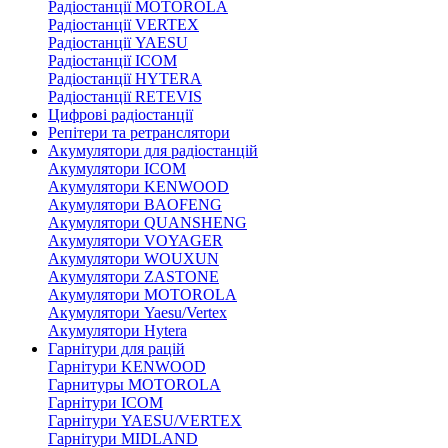
Радіостанції MOTOROLA
Радіостанції VERTEX
Радіостанції YAESU
Радіостанції ICOM
Радіостанції HYTERA
Радіостанції RETEVIS
Цифрові радіостанції
Репітери та ретранслятори
Акумулятори для радіостанцій
Акумулятори ICOM
Акумулятори KENWOOD
Акумулятори BAOFENG
Акумулятори QUANSHENG
Акумулятори VOYAGER
Акумулятори WOUXUN
Акумулятори ZASTONE
Акумулятори MOTOROLA
Акумулятори Yaesu/Vertex
Акумулятори Hytera
Гарнітури для рацій
Гарнітури KENWOOD
Гарнитуры MOTOROLA
Гарнітури ICOM
Гарнітури YAESU/VERTEX
Гарнітури MIDLAND