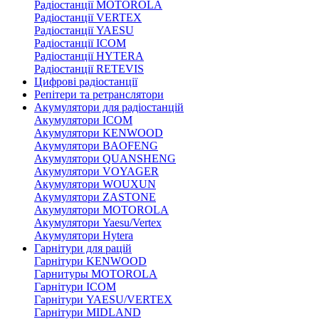
Радіостанції MOTOROLA
Радіостанції VERTEX
Радіостанції YAESU
Радіостанції ICOM
Радіостанції HYTERA
Радіостанції RETEVIS
Цифрові радіостанції
Репітери та ретранслятори
Акумулятори для радіостанцій
Акумулятори ICOM
Акумулятори KENWOOD
Акумулятори BAOFENG
Акумулятори QUANSHENG
Акумулятори VOYAGER
Акумулятори WOUXUN
Акумулятори ZASTONE
Акумулятори MOTOROLA
Акумулятори Yaesu/Vertex
Акумулятори Hytera
Гарнітури для рацій
Гарнітури KENWOOD
Гарнитуры MOTOROLA
Гарнітури ICOM
Гарнітури YAESU/VERTEX
Гарнітури MIDLAND