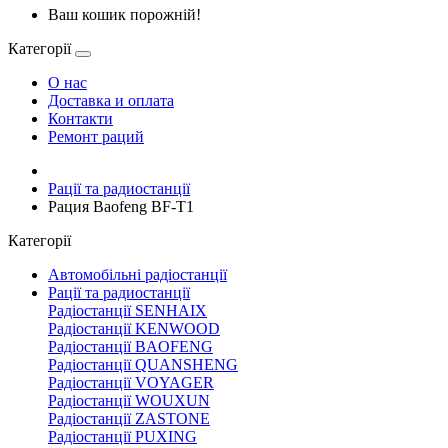
Ваш кошик порожній!
Категорії
О нас
Доставка и оплата
Контакти
Ремонт раций
Рації та радиостанції
Рация Baofeng BF-T1
Категорії
Автомобільні радіостанції
Рації та радиостанції
Радіостанції SENHAIX
Радіостанції KENWOOD
Радіостанції BAOFENG
Радіостанції QUANSHENG
Радіостанції VOYAGER
Радіостанції WOUXUN
Радіостанції ZASTONE
Радіостанції PUXING