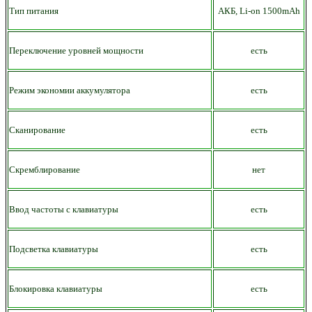
Тип питания
АКБ,
Li-on
15
00mAh
Переключение уровней мощности
есть
Режим экономии аккумулятора
есть
Сканирование
есть
Скремблирование
нет
Ввод частоты с клавиатуры
есть
Подсветка клавиатуры
есть
Блокировка клавиатуры
есть