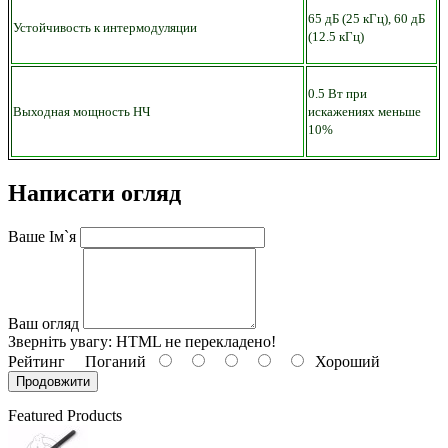
65 дБ (25 кГц), 60 дБ
Устойчивость к интермодуляции
(12.5 кГц)
0.5 Вт при
Выходная мощность НЧ
искажениях меньше
10%
Написати огляд
Ваше Ім`я
Ваш огляд
Зверніть увагу:
HTML не перекладено!
Рейтинг
Поганий
Хороший
Продовжити
Featured Products