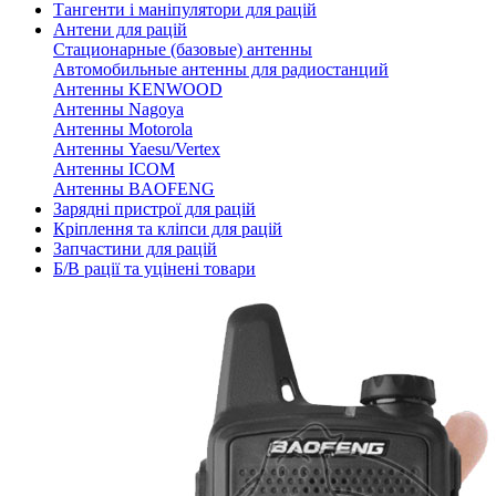
Тангенти і маніпулятори для рацій
Антени для рацій
Стационарные (базовые) антенны
Автомобильные антенны для радиостанций
Антенны KENWOOD
Антенны Nagoya
Антенны Motorola
Антенны Yaesu/Vertex
Антенны ICOM
Антенны BAOFENG
Зарядні пристрої для рацій
Кріплення та кліпси для рацій
Запчастини для рацій
Б/В рації та уцінені товари