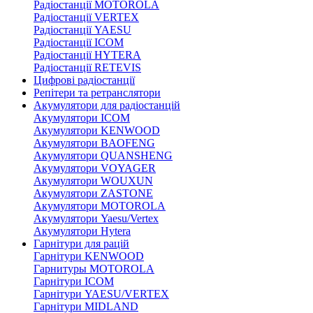
Радіостанції MOTOROLA
Радіостанції VERTEX
Радіостанції YAESU
Радіостанції ICOM
Радіостанції HYTERA
Радіостанції RETEVIS
Цифрові радіостанції
Репітери та ретранслятори
Акумулятори для радіостанцій
Акумулятори ICOM
Акумулятори KENWOOD
Акумулятори BAOFENG
Акумулятори QUANSHENG
Акумулятори VOYAGER
Акумулятори WOUXUN
Акумулятори ZASTONE
Акумулятори MOTOROLA
Акумулятори Yaesu/Vertex
Акумулятори Hytera
Гарнітури для рацій
Гарнітури KENWOOD
Гарнитуры MOTOROLA
Гарнітури ICOM
Гарнітури YAESU/VERTEX
Гарнітури MIDLAND