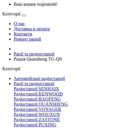
Ваш кошик порожній!
Категорії
О нас
Доставка и оплата
Контакти
Ремонт раций
Рації та радиостанції
Рация Quansheng TG-Q9
Категорії
Автомобільні радіостанції
Рації та радиостанції
Радіостанції SENHAIX
Радіостанції KENWOOD
Радіостанції BAOFENG
Радіостанції QUANSHENG
Радіостанції VOYAGER
Радіостанції WOUXUN
Радіостанції ZASTONE
Радіостанції PUXING