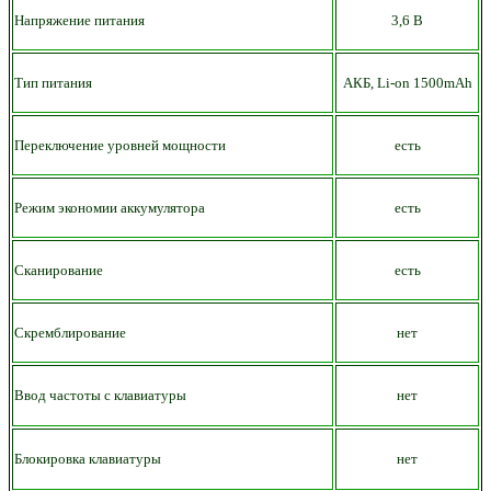
Напряжение питания
3,6 В
Тип питания
АКБ,
Li-on
15
00mAh
Переключение уровней мощности
есть
Режим экономии аккумулятора
есть
Сканирование
есть
Скремблирование
нет
Ввод частоты с клавиатуры
нет
Блокировка клавиатуры
нет