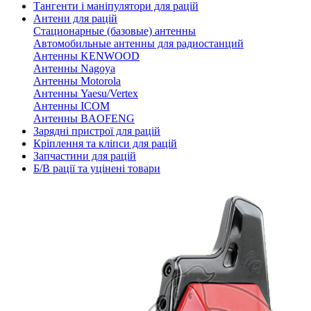
Тангенти і маніпулятори для рацій
Антени для рацій
Стационарные (базовые) антенны
Автомобильные антенны для радиостанций
Антенны KENWOOD
Антенны Nagoya
Антенны Motorola
Антенны Yaesu/Vertex
Антенны ICOM
Антенны BAOFENG
Зарядні пристрої для рацій
Кріплення та кліпси для рацій
Запчастини для рацій
Б/В рації та уцінені товари