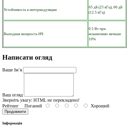
65 дБ (25 кГц), 60 дБ
Устойчивость к интермодуляции
(12.5 кГц)
0.5 Вт при
Выходная мощность НЧ
искажениях меньше
10%
Написати огляд
Ваше Ім`я
Ваш огляд
Зверніть увагу:
HTML не перекладено!
Рейтинг
Поганий
Хороший
Продовжити
Інформація