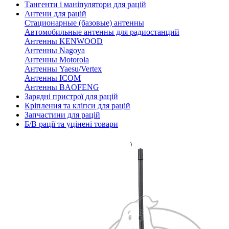
Тангенти і маніпулятори для рацій
Антени для рацій
Стационарные (базовые) антенны
Автомобильные антенны для радиостанций
Антенны KENWOOD
Антенны Nagoya
Антенны Motorola
Антенны Yaesu/Vertex
Антенны ICOM
Антенны BAOFENG
Зарядні пристрої для рацій
Кріплення та кліпси для рацій
Запчастини для рацій
Б/В рації та уцінені товари