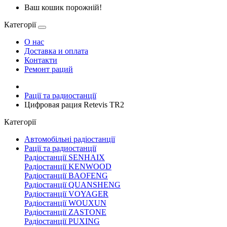
Ваш кошик порожній!
Категорії
О нас
Доставка и оплата
Контакти
Ремонт раций
Рації та радиостанції
Цифровая рация Retevis TR2
Категорії
Автомобільні радіостанції
Рації та радиостанції
Радіостанції SENHAIX
Радіостанції KENWOOD
Радіостанції BAOFENG
Радіостанції QUANSHENG
Радіостанції VOYAGER
Радіостанції WOUXUN
Радіостанції ZASTONE
Радіостанції PUXING