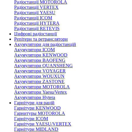
Радіостанції MOTOROLA
Радіостанції VERTEX
Радіостанції YAESU
Радіостанції ICOM
Радіостанції HYTERA
Радіостанції RETEVIS
Цифрові радіостанції
Репітери та ретранслятори
Акумулятори для радіостанцій
Акумулятори ICOM
Акумулятори KENWOOD
Акумулятори BAOFENG
Акумулятори QUANSHENG
Акумулятори VOYAGER
Акумулятори WOUXUN
Акумулятори ZASTONE
Акумулятори MOTOROLA
Акумулятори Yaesu/Vertex
Акумулятори Hytera
Гарнітури для рацій
Гарнітури KENWOOD
Гарнитуры MOTOROLA
Гарнітури ICOM
Гарнітури YAESU/VERTEX
Гарнітури MIDLAND