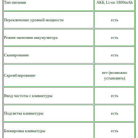
Тип питания
АКБ,
Li-on
18
00mAh
Переключение уровней мощности
есть
Режим экономии аккумулятора
есть
Сканирование
есть
нет (возможно
Скремблирование
установить)
Ввод частоты с клавиатуры
есть
Подсветка клавиатуры
есть
Блокировка клавиатуры
есть