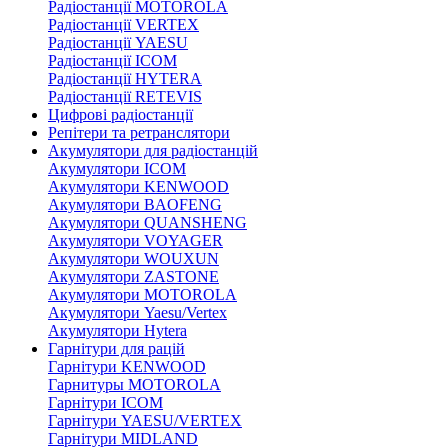
Радіостанції MOTOROLA
Радіостанції VERTEX
Радіостанції YAESU
Радіостанції ICOM
Радіостанції HYTERA
Радіостанції RETEVIS
Цифрові радіостанції
Репітери та ретранслятори
Акумулятори для радіостанцій
Акумулятори ICOM
Акумулятори KENWOOD
Акумулятори BAOFENG
Акумулятори QUANSHENG
Акумулятори VOYAGER
Акумулятори WOUXUN
Акумулятори ZASTONE
Акумулятори MOTOROLA
Акумулятори Yaesu/Vertex
Акумулятори Hytera
Гарнітури для рацій
Гарнітури KENWOOD
Гарнитуры MOTOROLA
Гарнітури ICOM
Гарнітури YAESU/VERTEX
Гарнітури MIDLAND