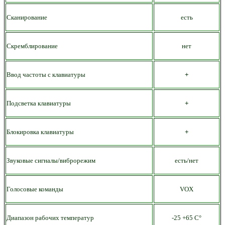
Сканирование
есть
Скремблирование
нет
Ввод частоты с клавиатуры
+
Подсветка клавиатуры
+
Блокировка клавиатуры
+
Звуковые сигналы/виброрежим
есть/нет
Голосовые команды
VOX
Диапазон рабочих температур
-25 +65 С°