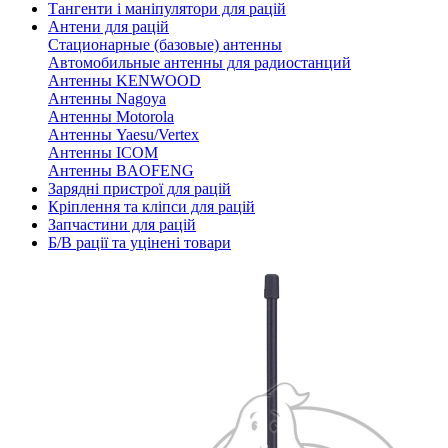
Тангенти і маніпулятори для рацій
Антени для рацій
Стационарные (базовые) антенны
Автомобильные антенны для радиостанций
Антенны KENWOOD
Антенны Nagoya
Антенны Motorola
Антенны Yaesu/Vertex
Антенны ICOM
Антенны BAOFENG
Зарядні пристрої для рацій
Кріплення та кліпси для рацій
Запчастини для рацій
Б/В рації та уцінені товари