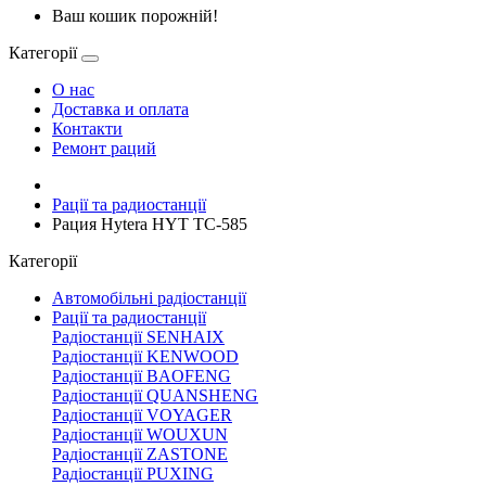
Ваш кошик порожній!
Категорії
О нас
Доставка и оплата
Контакти
Ремонт раций
Рації та радиостанції
Рация Hytera HYT TC-585
Категорії
Автомобільні радіостанції
Рації та радиостанції
Радіостанції SENHAIX
Радіостанції KENWOOD
Радіостанції BAOFENG
Радіостанції QUANSHENG
Радіостанції VOYAGER
Радіостанції WOUXUN
Радіостанції ZASTONE
Радіостанції PUXING