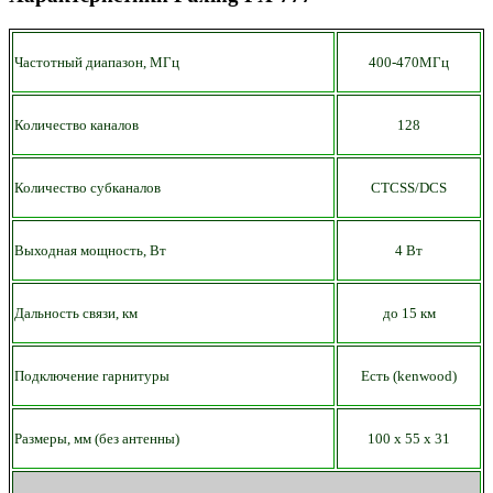
Частотный диапазон, МГц
400-470МГц
Количество каналов
128
Количество субканалов
CTCSS/DCS
Выходная мощность, Вт
4 Вт
Дальность связи, км
до
15 км
Подключение гарнитуры
Есть
(kenwood)
Размеры, мм (без антенны)
100 х
55
х 31