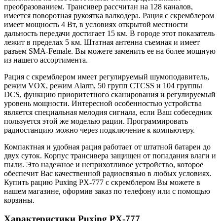
преобразованием. Трансивер рассчитан на 128 каналов,
имеется поворотная рукоятка валкодера. Рация с скремблером
имеет мощность 4 Вт, в условиях открытой местности
дальность передачи достигает 15 км. В городе этот показатель
лежит в пределах 5 км. Штатная антенна съемная и имеет
разъем SMA-Female. Вы можете заменить ее на более мощную
из нашего ассортимента.
Рация с скремблером имеет регулируемый шумоподавитель,
режим VOX, режим Alarm, 50 групп CTCSS и 104 группы
DCS, функцию приоритетного сканирования и регулируемый
уровень мощности. Интересной особенностью устройства
является специальная мелодия сигнала, если Ваш собеседник
пользуется этой же моделью рации. Программировать
радиостанцию можно через подключение к компьютеру.
Компактная и удобная рация работает от штатной батареи до
двух суток. Корпус трансивера защищен от попадания влаги и
пыли. Это надежное и неприхотливое устройство, которое
обеспечит Вас качественной радиосвязью в любых условиях.
Купить рацию Puxing PX-777 с скремблером Вы можете в
нашем магазине, оформив заказ по телефону или с помощью
корзины.
Характеристики Puxing PX-777