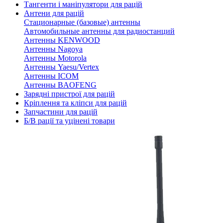
Тангенти і маніпулятори для рацій
Антени для рацій
Стационарные (базовые) антенны
Автомобильные антенны для радиостанций
Антенны KENWOOD
Антенны Nagoya
Антенны Motorola
Антенны Yaesu/Vertex
Антенны ICOM
Антенны BAOFENG
Зарядні пристрої для рацій
Кріплення та кліпси для рацій
Запчастини для рацій
Б/В рації та уцінені товари