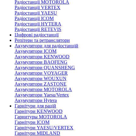
Радіостанції MOTOROLA
Радіостанції VERTEX
Радіостанції YAESU
Радіостанції ICOM
Радіостанції HYTERA
Радіостанції RETEVIS
Цифрові радіостанції
Репітери та ретранслятори
Акумулятори для радіостанцій
Акумулятори ICOM
Акумулятори KENWOOD
Акумулятори BAOFENG
Акумулятори QUANSHENG
Акумулятори VOYAGER
Акумулятори WOUXUN
Акумулятори ZASTONE
Акумулятори MOTOROLA
Акумулятори Yaesu/Vertex
Акумулятори Hytera
Гарнітури для рацій
Гарнітури KENWOOD
Гарнитуры MOTOROLA
Гарнітури ICOM
Гарнітури YAESU/VERTEX
Гарнітури MIDLAND