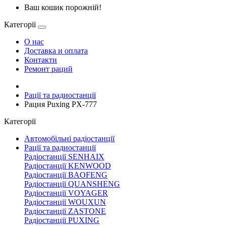
Ваш кошик порожній!
Категорії
О нас
Доставка и оплата
Контакти
Ремонт раций
Рації та радиостанції
Рация Puxing PX-777
Категорії
Автомобільні радіостанції
Рації та радиостанції
Радіостанції SENHAIX
Радіостанції KENWOOD
Радіостанції BAOFENG
Радіостанції QUANSHENG
Радіостанції VOYAGER
Радіостанції WOUXUN
Радіостанції ZASTONE
Радіостанції PUXING