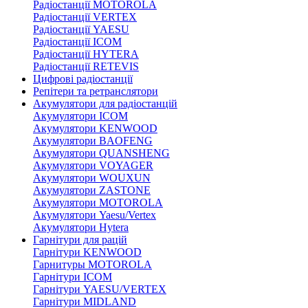
Радіостанції MOTOROLA
Радіостанції VERTEX
Радіостанції YAESU
Радіостанції ICOM
Радіостанції HYTERA
Радіостанції RETEVIS
Цифрові радіостанції
Репітери та ретранслятори
Акумулятори для радіостанцій
Акумулятори ICOM
Акумулятори KENWOOD
Акумулятори BAOFENG
Акумулятори QUANSHENG
Акумулятори VOYAGER
Акумулятори WOUXUN
Акумулятори ZASTONE
Акумулятори MOTOROLA
Акумулятори Yaesu/Vertex
Акумулятори Hytera
Гарнітури для рацій
Гарнітури KENWOOD
Гарнитуры MOTOROLA
Гарнітури ICOM
Гарнітури YAESU/VERTEX
Гарнітури MIDLAND