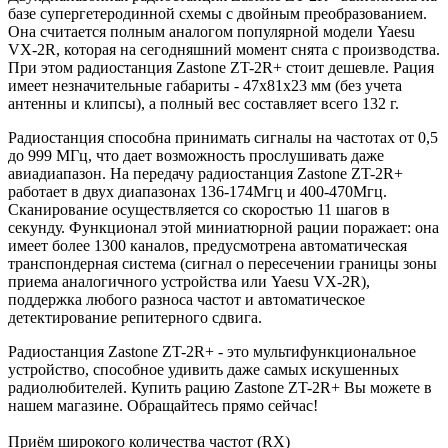
базе супергетеродинной схемы с двойным преобразованием.
Она считается полным аналогом популярной модели Yaesu
VX-2R, которая на сегодняшний момент снята с производства.
При этом радиостанция Zastone ZT-2R+ стоит дешевле. Рация
имеет незначительные габариты - 47х81х23 мм (без учета
антенны и клипсы), а полный вес составляет всего 132 г.
Радиостанция способна принимать сигналы на частотах от 0,5
до 999 МГц, что дает возможность прослушивать даже
авиадиапазон. На передачу радиостанция Zastone ZT-2R+
работает в двух диапазонах 136-174Мгц и 400-470Мгц.
Сканирование осуществляется со скоростью 11 шагов в
секунду. Функционал этой миниатюрной рации поражает: она
имеет более 1300 каналов, предусмотрена автоматическая
транспондерная система (сигнал о пересечении границы зоны
приема аналогичного устройства или Yaesu VX-2R),
поддержка любого разноса частот и автоматическое
детектирование репитерного сдвига.
Радиостанция Zastone ZT-2R+ - это мультифункциональное
устройство, способное удивить даже самых искушенных
радиолюбителей. Купить рацию Zastone ZT-2R+ Вы можете в
нашем магазине. Обращайтесь прямо сейчас!
Приём широкого количества частот (RX)