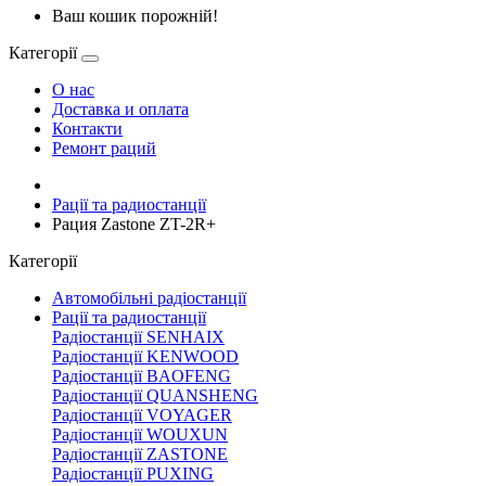
Ваш кошик порожній!
Категорії
О нас
Доставка и оплата
Контакти
Ремонт раций
Рації та радиостанції
Рация Zastone ZT-2R+
Категорії
Автомобільні радіостанції
Рації та радиостанції
Радіостанції SENHAIX
Радіостанції KENWOOD
Радіостанції BAOFENG
Радіостанції QUANSHENG
Радіостанції VOYAGER
Радіостанції WOUXUN
Радіостанції ZASTONE
Радіостанції PUXING