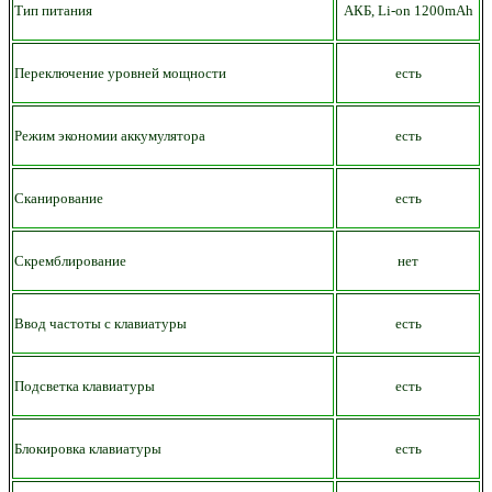
Тип питания
АКБ,
Li-on
12
00mAh
Переключение уровней мощности
есть
Режим экономии аккумулятора
есть
Сканирование
есть
Скремблирование
нет
Ввод частоты с клавиатуры
есть
Подсветка клавиатуры
есть
Блокировка клавиатуры
есть