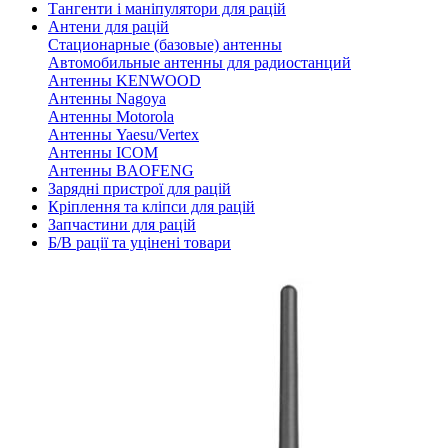
Тангенти і маніпулятори для рацій
Антени для рацій
Стационарные (базовые) антенны
Автомобильные антенны для радиостанций
Антенны KENWOOD
Антенны Nagoya
Антенны Motorola
Антенны Yaesu/Vertex
Антенны ICOM
Антенны BAOFENG
Зарядні пристрої для рацій
Кріплення та кліпси для рацій
Запчастини для рацій
Б/В рації та уцінені товари