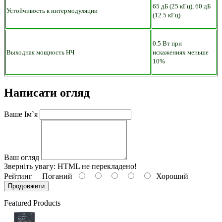
65 дБ (25 кГц), 60 дБ
Устойчивость к интермодуляции
(12.5 кГц)
0.5 Вт при
Выходная мощность НЧ
искажениях меньше
10%
Написати огляд
Ваше Ім`я
Ваш огляд
Зверніть увагу:
HTML не перекладено!
Рейтинг
Поганий
Хороший
Продовжити
Featured Products