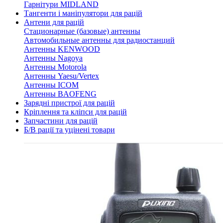
Гарнітури MIDLAND
Тангенти і маніпулятори для рацій
Антени для рацій
Стационарные (базовые) антенны
Автомобильные антенны для радиостанций
Антенны KENWOOD
Антенны Nagoya
Антенны Motorola
Антенны Yaesu/Vertex
Антенны ICOM
Антенны BAOFENG
Зарядні пристрої для рацій
Кріплення та кліпси для рацій
Запчастини для рацій
Б/В рації та уцінені товари