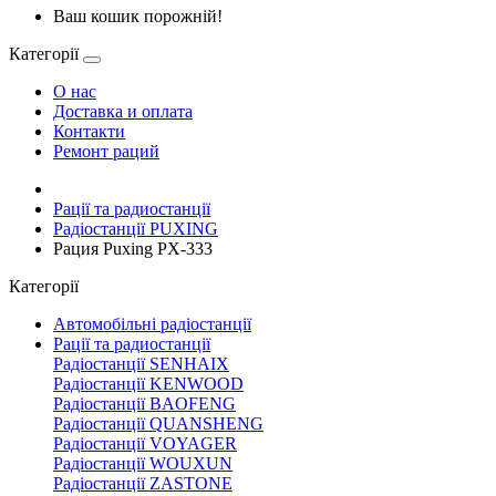
Ваш кошик порожній!
Категорії
О нас
Доставка и оплата
Контакти
Ремонт раций
Рації та радиостанції
Радіостанції PUXING
Рация Puxing PX-333
Категорії
Автомобільні радіостанції
Рації та радиостанції
Радіостанції SENHAIX
Радіостанції KENWOOD
Радіостанції BAOFENG
Радіостанції QUANSHENG
Радіостанції VOYAGER
Радіостанції WOUXUN
Радіостанції ZASTONE