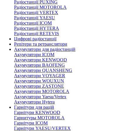
Радіостанції PUXING
Радіостанції MOTOROLA
Радіостанції VERTEX
Радіостанції YAESU
Радіостанції ICOM
Радіостанції HYTERA
Радіостанції RETEVIS
Цифрові радіостанції
Репітери та ретранслятори
Акумулятори для радіостанцій
Акумулятори ICOM
Акумулятори KENWOOD
Акумулятори BAOFENG
Акумулятори QUANSHENG
Акумулятори VOYAGER
Акумулятори WOUXUN
Акумулятори ZASTONE
Акумулятори MOTOROLA
Акумулятори Yaesu/Vertex
Акумулятори Hytera
Гарнітури для рацій
Гарнітури KENWOOD
Гарнитуры MOTOROLA
Гарнітури ICOM
Гарнітури YAESU/VERTEX