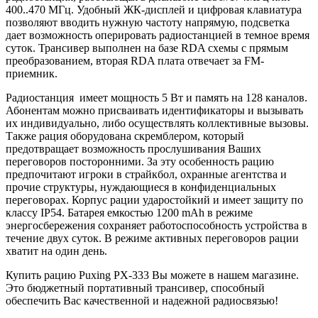
400..470 МГц. Удобный ЖК-дисплей и цифровая клавиатура
позволяют вводить нужную частоту напрямую, подсветка
дает возможность оперировать радиостанцией в темное время
суток. Трансивер выполнен на базе RDA схемы с прямым
преобразованием, вторая RDA плата отвечает за FM-
приемник.
Радиостанция имеет мощность 5 Вт и память на 128 каналов.
Абонентам можно присваивать идентификаторы и вызывать
их индивидуально, либо осуществлять коллективные вызовы.
Также рация оборудована скремблером, который
предотвращает возможность прослушивания Ваших
переговоров посторонними. За эту особенность рацию
предпочитают игроки в страйкбол, охранные агентства и
прочие структуры, нуждающиеся в конфиденциальных
переговорах. Корпус рации ударостойкий и имеет защиту по
классу IP54. Батарея емкостью 1200 mAh в режиме
энергосбережения сохраняет работоспособность устройства в
течение двух суток. В режиме активных переговоров рации
хватит на один день.
Купить рацию Puxing PX-333 Вы можете в нашем магазине.
Это бюджетный портативный трансивер, способный
обеспечить Вас качественной и надежной радиосвязью!