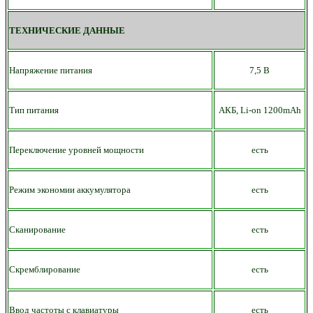
ТЕХНИЧЕСКИЕ ДАННЫЕ
Напряжение питания
7,5 В
Тип питания
АКБ,
Li-on
12
00mAh
Переключение уровней мощности
есть
Режим экономии аккумулятора
есть
Сканирование
есть
Скремблирование
есть
Ввод частоты с клавиатуры
есть