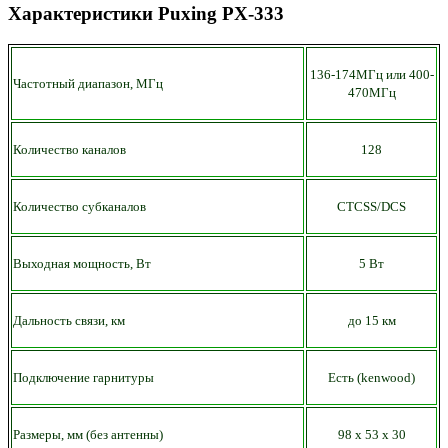
Характеристики Puxing PX-333
136-174МГц или 400-
Частотный диапазон, МГц
470МГц
Количество каналов
128
Количество субканалов
CTCSS/DCS
Выходная мощность, Вт
5 Вт
Дальность связи, км
до
15 км
Подключение гарнитуры
Есть
(kenwood)
Размеры, мм (без антенны)
98
х
53
х 30