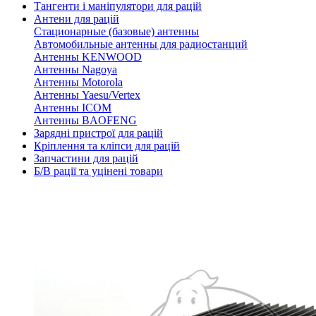
Тангенти і маніпулятори для рацій
Антени для рацій
Стационарные (базовые) антенны
Автомобильные антенны для радиостанций
Антенны KENWOOD
Антенны Nagoya
Антенны Motorola
Антенны Yaesu/Vertex
Антенны ICOM
Антенны BAOFENG
Зарядні пристрої для рацій
Кріплення та кліпси для рацій
Запчастини для рацій
Б/В рації та уцінені товари