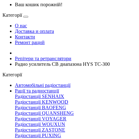
Ваш кошик порожній!
Категорії
О нас
Доставка и оплата
Контакти
Ремонт раций
Репітери та ретранслятори
Радио усилитель CB диапазона HYS TC-300
Категорії
Автомобільні радіостанції
Рації та радиостанції
Радіостанції SENHAIX
Радіостанції KENWOOD
Радіостанції BAOFENG
Радіостанції QUANSHENG
Радіостанції VOYAGER
Радіостанції WOUXUN
Радіостанції ZASTONE
Радіостанції PUXING