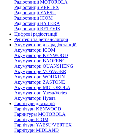
Радіостанції MOTOROLA
Радіостанції VERTEX
Радіостанції YAESU
Радіостанції ICOM
Радіостанції HYTERA
Радіостанції RETEVIS
Цифрові радіостанції
Репітери та ретранслятори
Акумулятори для радіостанцій
Акумулятори ICOM
Акумулятори KENWOOD
Акумулятори BAOFENG
Акумулятори QUANSHENG
Акумулятори VOYAGER
Акумулятори WOUXUN
Акумулятори ZASTONE
Акумулятори MOTOROLA
Акумулятори Yaesu/Vertex
Акумулятори Hytera
Гарнітури для рацій
Гарнітури KENWOOD
Гарнитуры MOTOROLA
Гарнітури ICOM
Гарнітури YAESU/VERTEX
Гарнітури MIDLAND