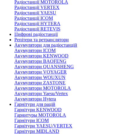
Радіостанції MOTOROLA
Радіостанції VERTEX
Радіостанції YAESU
Радіостанції ICOM
Радіостанції HYTERA
Радіостанції RETEVIS
Цифрові радіостанції
Репітери та ретранслятори
Акумулятори для радіостанцій
Акумулятори ICOM
Акумулятори KENWOOD
Акумулятори BAOFENG
Акумулятори QUANSHENG
Акумулятори VOYAGER
Акумулятори WOUXUN
Акумулятори ZASTONE
Акумулятори MOTOROLA
Акумулятори Yaesu/Vertex
Акумулятори Hytera
Гарнітури для рацій
Гарнітури KENWOOD
Гарнитуры MOTOROLA
Гарнітури ICOM
Гарнітури YAESU/VERTEX
Гарнітури MIDLAND