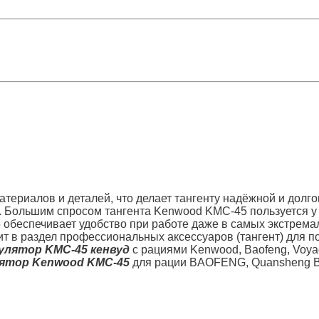
териалов и деталей, что делает тангенту надёжной и долг
и. Большим спросом тангента Kenwood KMC-45 пользуется у 
 обеспечивает удобство при работе даже в самых экстрем
т в раздел профессиональных аксессуаров (тангент) для п
улятор KMC-45 кенвуд
с рациями Kenwood, Baofeng, Voyag
ятор Kenwood KMC-45
для рации BAOFENG, Quansheng Вы