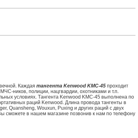
овечной. Каждая
тангента Kenwood KMC-45
проходит
МЧС-ников, полиции, нацгвардии, охотниками и т.п.
альных условиях. Тангента Kenwood KMC-45 выполнена по
ортативных раций Kenwood. Длина провода тангенты в
er, Quansheng, Wouxun, Puxing и других раций с двух
 сможете в нашем магазине позвонив к нам по телефону