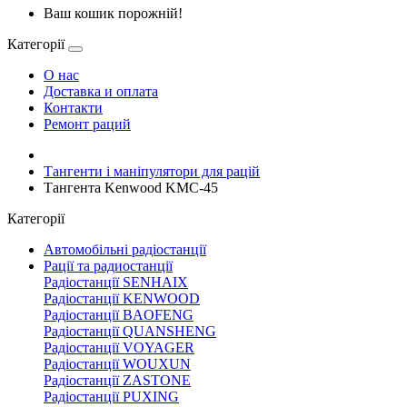
Ваш кошик порожній!
Категорії
О нас
Доставка и оплата
Контакти
Ремонт раций
Тангенти і маніпулятори для рацій
Тангента Kenwood KMC-45
Категорії
Автомобільні радіостанції
Рації та радиостанції
Радіостанції SENHAIX
Радіостанції KENWOOD
Радіостанції BAOFENG
Радіостанції QUANSHENG
Радіостанції VOYAGER
Радіостанції WOUXUN
Радіостанції ZASTONE
Радіостанції PUXING