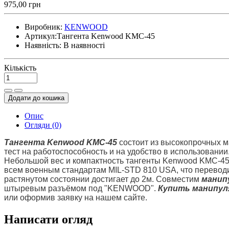
975,00 грн
Виробник:
KENWOOD
Артикул:
Тангента Kenwood KMC-45
Наявність:
В наявності
Кількість
Додати до кошика
Опис
Огляди (0)
Тангента Kenwood KMC-45
состоит из высокопрочных ма
тест на работоспособность и на удобство в использовани
Небольшой вес и компактность тангенты Kenwood KMC-45
всем военным стандартам MIL-STD 810 USA, что переводи
растянутом состоянии достигает до 2м. Совместим
манип
штыревым разъёмом под "KENWOOD".
Купить манипул
или оформив заявку на нашем сайте.
Написати огляд