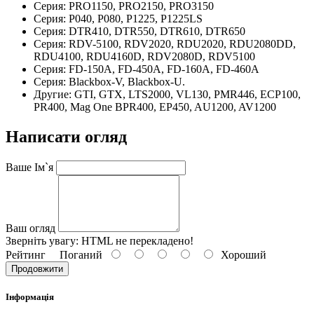
Серия: PRO1150, PRO2150, PRO3150
Серия: P040, P080, P1225, P1225LS
Серия: DTR410, DTR550, DTR610, DTR650
Серия: RDV-5100, RDV2020, RDU2020, RDU2080DD,
RDU4100, RDU4160D, RDV2080D, RDV5100
Серия: FD-150A, FD-450A, FD-160A, FD-460A
Серия: Blackbox-V, Blackbox-U.
Другие: GTI, GTX, LTS2000, VL130, PMR446, ECP100,
PR400, Mag One BPR400, EP450, AU1200, AV1200
Написати огляд
Ваше Ім`я
Ваш огляд
Зверніть увагу:
HTML не перекладено!
Рейтинг
Поганий
Хороший
Продовжити
Інформація