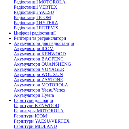
Радіостанції MOTOROLA
Радіостанції VERTEX
Радіостанції YAESU
Радіостанції ICOM
Радіостанції HYTERA
Радіостанції RETEVIS
Цифрові радіостанції
Репітери та ретранслятори
Акумулятори для радіостанцій
Акумулятори ICOM
Акумулятори KENWOOD
Акумулятори BAOFENG
Акумулятори QUANSHENG
Акумулятори VOYAGER
Акумулятори WOUXUN
Акумулятори ZASTONE
Акумулятори MOTOROLA
Акумулятори Yaesu/Vertex
Акумулятори Hytera
Гарнітури для рацій
Гарнітури KENWOOD
Гарнитуры MOTOROLA
Гарнітури ICOM
Гарнітури YAESU/VERTEX
Гарнітури MIDLAND