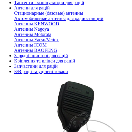
Тангенти і маніпулятори для рацій
Антени для рацій
Стационарные (базовые) антенны
Автомобильные антенны для радиостанций
Антенны KENWOOD
Антенны Nagoya
Антенны Motorola
Антенны Yaesu/Vertex
Антенны ICOM
Антенны BAOFENG
Зарядні пристрої для рацій
Кріплення та кліпси для рацій
Запчастини для рацій
Б/В рації та уцінені товари