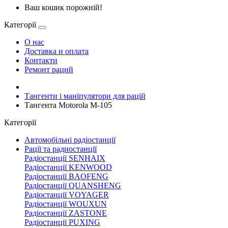
Ваш кошик порожній!
Категорії
О нас
Доставка и оплата
Контакти
Ремонт раций
Тангенти і маніпулятори для рацій
Тангента Motorola M-105
Категорії
Автомобільні радіостанції
Рації та радиостанції
Радіостанції SENHAIX
Радіостанції KENWOOD
Радіостанції BAOFENG
Радіостанції QUANSHENG
Радіостанції VOYAGER
Радіостанції WOUXUN
Радіостанції ZASTONE
Радіостанції PUXING