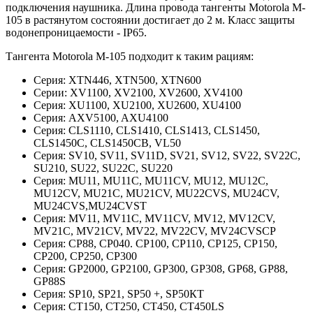
подключения наушника. Длина провода тангенты Motorola M-
105 в растянутом состоянии достигает до 2 м. Класс защиты
водонепроницаемости - IP65.
Тангента Motorola M-105 подходит к таким рациям:
Серия: XTN446, XTN500, XTN600
Серии: XV1100, XV2100, XV2600, XV4100
Серия: XU1100, XU2100, XU2600, XU4100
Серия: AXV5100, AXU4100
Серия: CLS1110, CLS1410, CLS1413, CLS1450,
CLS1450C, CLS1450CB, VL50
Серия: SV10, SV11, SV11D, SV21, SV12, SV22, SV22C,
SU210, SU22, SU22C, SU220
Серия: MU11, MU11C, MU11CV, MU12, MU12C,
MU12CV, MU21C, MU21CV, MU22CVS, MU24CV,
MU24CVS,MU24CVST
Серия: MV11, MV11C, MV11CV, MV12, MV12CV,
MV21C, MV21CV, MV22, MV22CV, MV24CVSCP
Серия: CP88, CP040. CP100, CP110, CP125, CP150,
CP200, CP250, CP300
Серия: GP2000, GP2100, GP300, GP308, GP68, GP88,
GP88S
Серия: SP10, SP21, SP50 +, SP50КТ
Серия: CT150, CT250, CT450, CT450LS