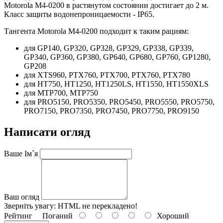
Motorola M4-0200 в растянутом состоянии достигает до 2 м.
Класс защиты водонепроницаемости - IP65.
Тангента Motorola M4-0200 подходит к таким рациям:
для GP140, GP320, GP328, GP329, GP338, GP339,
GP340, GP360, GP380, GP640, GP680, GP760, GP1280,
GP208
для XTS960, PTX760, PTX700, PTX760, PTX780
для HT750, HT1250, HT1250LS, HT1550, HT1550XLS
для MTP700, MTP750
для PRO5150, PRO5350, PRO5450, PRO5550, PRO5750,
PRO7150, PRO7350, PRO7450, PRO7750, PRO9150
Написати огляд
Ваше Ім`я
Ваш огляд
Зверніть увагу:
HTML не перекладено!
Рейтинг
Поганий
Хороший