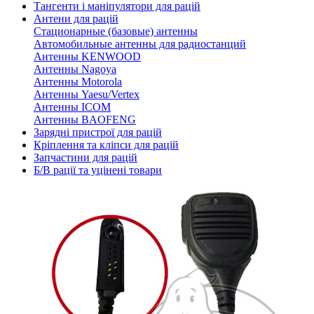
Тангенти і маніпулятори для рацій
Антени для рацій
Стационарные (базовые) антенны
Автомобильные антенны для радиостанций
Антенны KENWOOD
Антенны Nagoya
Антенны Motorola
Антенны Yaesu/Vertex
Антенны ICOM
Антенны BAOFENG
Зарядні пристрої для рацій
Кріплення та кліпси для рацій
Запчастини для рацій
Б/В рації та уцінені товари