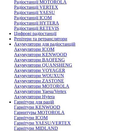
Радіостанції MOTOROLA
Радіостанції VERTEX
Радіостанції YAESU
Радіостанції ICOM
Радіостанції HYTERA
Радіостанції RETEVIS
Цифрові радіостанції
Репітери та ретранслятори
Акумулятори для радіостанцій
Акумулятори ICOM
Акумулятори KENWOOD
Акумулятори BAOFENG
Акумулятори QUANSHENG
Акумулятори VOYAGER
Акумулятори WOUXUN
Акумулятори ZASTONE
Акумулятори MOTOROLA
Акумулятори Yaesu/Vertex
Акумулятори Hytera
Гарнітури для рацій
Гарнітури KENWOOD
Гарнитуры MOTOROLA
Гарнітури ICOM
Гарнітури YAESU/VERTEX
Гарнітури MIDLAND