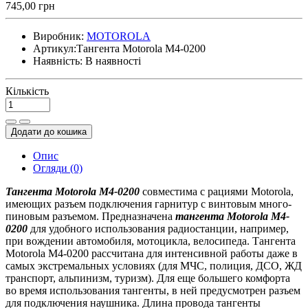
745,00 грн
Виробник:
MOTOROLA
Артикул:
Тангента Motorola M4-0200
Наявність:
В наявності
Кількість
Додати до кошика
Опис
Огляди (0)
Тангента Motorola M4-0200
совместима с рациями Motorola,
имеющих разъем подключения гарнитур с винтовым много-
пиновым разъемом. Предназначена
тангента
Motorola M4-
0200
для удобного использования радиостанции, например,
при вождении автомобиля, мотоцикла, велосипеда. Тангента
Motorola M4-0200 рассчитана для интенсивной работы даже в
самых экстремальных условиях (для МЧС, полиция, ДСО, ЖД
транспорт, альпинизм, туризм). Для еще большего комфорта
во время использования тангенты, в ней предусмотрен разъем
для подключения наушника. Длина провода тангенты