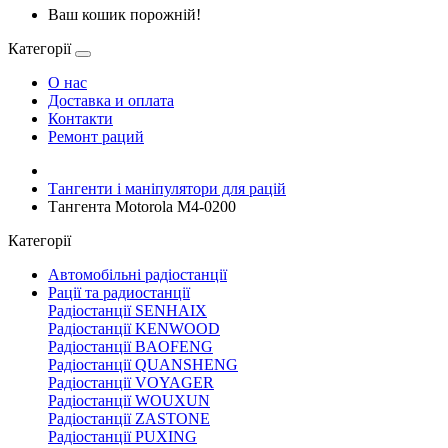
Ваш кошик порожній!
Категорії
О нас
Доставка и оплата
Контакти
Ремонт раций
Тангенти і маніпулятори для рацій
Тангента Motorola M4-0200
Категорії
Автомобільні радіостанції
Рації та радиостанції
Радіостанції SENHAIX
Радіостанції KENWOOD
Радіостанції BAOFENG
Радіостанції QUANSHENG
Радіостанції VOYAGER
Радіостанції WOUXUN
Радіостанції ZASTONE
Радіостанції PUXING