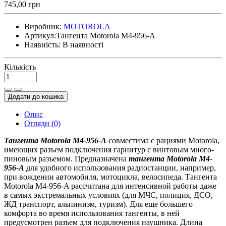
745,00 грн
Виробник:
MOTOROLA
Артикул:
Тангента Motorola M4-956-A
Наявність:
В наявності
Кількість
Додати до кошика
Опис
Огляди (0)
Тангента Motorola M4-956-A
совместима с рациями Motorola,
имеющих разъем подключения гарнитур с винтовым много-
пиновым разъемом. Предназначена
тангента
Motorola M4-
956-A
для удобного использования радиостанции, например,
при вождении автомобиля, мотоцикла, велосипеда. Тангента
Motorola M4-956-A рассчитана для интенсивной работы даже
в самых экстремальных условиях (для МЧС, полиция, ДСО,
ЖД транспорт, альпинизм, туризм). Для еще большего
комфорта во время использования тангенты, в ней
предусмотрен разъем для подключения наушника. Длина