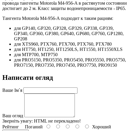
провода тангенты Motorola M4-956-A в растянутом состоянии
достигает до 2 м. Класс защиты водонепроницаемости - IP65.
Тангента Motorola M4-956-A подходит к таким рациям:
для GP140, GP320, GP328, GP329, GP338, GP339,
GP340, GP360, GP380, GP640, GP680, GP760, GP1280,
GP208
для XTS960, PTX760, PTX700, PTX760, PTX780
для HT750, HT1250, HT1250LS, HT1550, HT1550XLS
для MTP700, MTP750
для PRO5150, PRO5350, PRO5450, PRO5550, PRO5750,
PRO7150, PRO7350, PRO7450, PRO7750, PRO9150
Написати огляд
Ваше Ім`я
Ваш огляд
Зверніть увагу:
HTML не перекладено!
Рейтинг
Поганий
Хороший