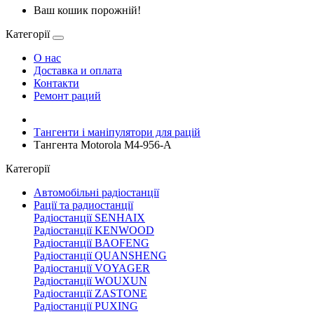
Ваш кошик порожній!
Категорії
О нас
Доставка и оплата
Контакти
Ремонт раций
Тангенти і маніпулятори для рацій
Тангента Motorola M4-956-A
Категорії
Автомобільні радіостанції
Рації та радиостанції
Радіостанції SENHAIX
Радіостанції KENWOOD
Радіостанції BAOFENG
Радіостанції QUANSHENG
Радіостанції VOYAGER
Радіостанції WOUXUN
Радіостанції ZASTONE
Радіостанції PUXING