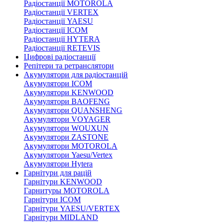
Радіостанції MOTOROLA
Радіостанції VERTEX
Радіостанції YAESU
Радіостанції ICOM
Радіостанції HYTERA
Радіостанції RETEVIS
Цифрові радіостанції
Репітери та ретранслятори
Акумулятори для радіостанцій
Акумулятори ICOM
Акумулятори KENWOOD
Акумулятори BAOFENG
Акумулятори QUANSHENG
Акумулятори VOYAGER
Акумулятори WOUXUN
Акумулятори ZASTONE
Акумулятори MOTOROLA
Акумулятори Yaesu/Vertex
Акумулятори Hytera
Гарнітури для рацій
Гарнітури KENWOOD
Гарнитуры MOTOROLA
Гарнітури ICOM
Гарнітури YAESU/VERTEX
Гарнітури MIDLAND