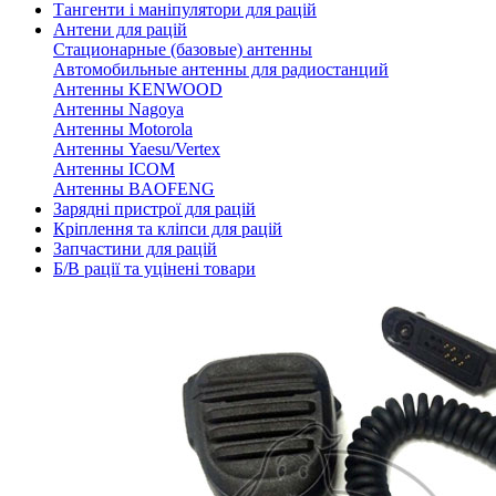
Тангенти і маніпулятори для рацій
Антени для рацій
Стационарные (базовые) антенны
Автомобильные антенны для радиостанций
Антенны KENWOOD
Антенны Nagoya
Антенны Motorola
Антенны Yaesu/Vertex
Антенны ICOM
Антенны BAOFENG
Зарядні пристрої для рацій
Кріплення та кліпси для рацій
Запчастини для рацій
Б/В рації та уцінені товари