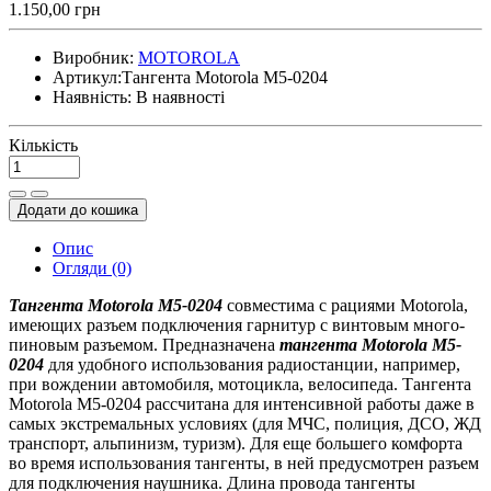
1.150,00 грн
Виробник:
MOTOROLA
Артикул:
Тангента Motorola M5-0204
Наявність:
В наявності
Кількість
Додати до кошика
Опис
Огляди (0)
Тангента Motorola M5-0204
совместима с рациями Motorola,
имеющих разъем подключения гарнитур с винтовым много-
пиновым разъемом. Предназначена
тангента
Motorola M5-
0204
для удобного использования радиостанции, например,
при вождении автомобиля, мотоцикла, велосипеда. Тангента
Motorola M5-0204 рассчитана для интенсивной работы даже в
самых экстремальных условиях (для МЧС, полиция, ДСО, ЖД
транспорт, альпинизм, туризм). Для еще большего комфорта
во время использования тангенты, в ней предусмотрен разъем
для подключения наушника. Длина провода тангенты