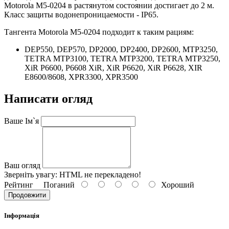
Motorola M5-0204 в растянутом состоянии достигает до 2 м.
Класс защиты водонепроницаемости - IP65.
Тангента Motorola M5-0204 подходит к таким рациям:
DEP550, DEP570, DP2000, DP2400, DP2600, MTP3250,
TETRA MTP3100, TETRA MTP3200, TETRA MTP3250,
XiR P6600, P6608 XiR, XiR P6620, XiR P6628, XIR
E8600/8608, XPR3300, XPR3500
Написати огляд
Ваше Ім`я
Ваш огляд
Зверніть увагу:
HTML не перекладено!
Рейтинг
Поганий
Хороший
Продовжити
Інформація