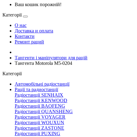
Ваш кошик порожній!
Категорії
О нас
Доставка и оплата
Контакти
Ремонт раций
Тангенти і маніпулятори для рацій
Тангента Motorola M5-0204
Категорії
Автомобільні радіостанції
Рації та радиостанції
Радіостанції SENHAIX
Радіостанції KENWOOD
Радіостанції BAOFENG
Радіостанції QUANSHENG
Радіостанції VOYAGER
Радіостанції WOUXUN
Радіостанції ZASTONE
Радіостанції PUXING