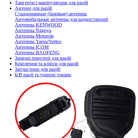
Тангенти і маніпулятори для рацій
Антени для рацій
Стационарные (базовые) антенны
Автомобильные антенны для радиостанций
Антенны KENWOOD
Антенны Nagoya
Антенны Motorola
Антенны Yaesu/Vertex
Антенны ICOM
Антенны BAOFENG
Зарядні пристрої для рацій
Кріплення та кліпси для рацій
Запчастини для рацій
Б/В рації та уцінені товари