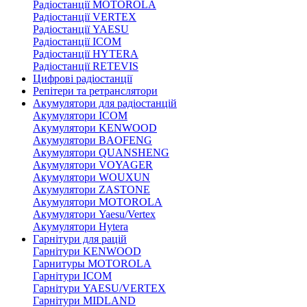
Радіостанції MOTOROLA
Радіостанції VERTEX
Радіостанції YAESU
Радіостанції ICOM
Радіостанції HYTERA
Радіостанції RETEVIS
Цифрові радіостанції
Репітери та ретранслятори
Акумулятори для радіостанцій
Акумулятори ICOM
Акумулятори KENWOOD
Акумулятори BAOFENG
Акумулятори QUANSHENG
Акумулятори VOYAGER
Акумулятори WOUXUN
Акумулятори ZASTONE
Акумулятори MOTOROLA
Акумулятори Yaesu/Vertex
Акумулятори Hytera
Гарнітури для рацій
Гарнітури KENWOOD
Гарнитуры MOTOROLA
Гарнітури ICOM
Гарнітури YAESU/VERTEX
Гарнітури MIDLAND