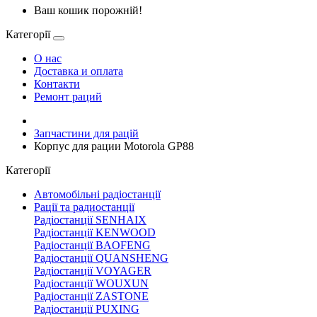
Ваш кошик порожній!
Категорії
О нас
Доставка и оплата
Контакти
Ремонт раций
Запчастини для рацій
Корпус для рации Motorola GP88
Категорії
Автомобільні радіостанції
Рації та радиостанції
Радіостанції SENHAIX
Радіостанції KENWOOD
Радіостанції BAOFENG
Радіостанції QUANSHENG
Радіостанції VOYAGER
Радіостанції WOUXUN
Радіостанції ZASTONE
Радіостанції PUXING