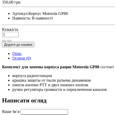
350,00 грн
Артикул:
Корпус Motorola GP88
Наявність:
В наявності
Кількість
Додати до кошика
Опис
Огляди (0)
Комплект для замены корпуса рации Motorola GP88
состоит 
корпуса радиостанции
крышка защиты от пыли разъема динамиков
панель кнопки PTT и двух нижних кнопок
ручки регулятора громкости и переключения каналов
Написати огляд
Ваше Ім`я