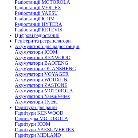
Радіостанції MOTOROLA
Радіостанції VERTEX
Радіостанції YAESU
Радіостанції ICOM
Радіостанції HYTERA
Радіостанції RETEVIS
Цифрові радіостанції
Репітери та ретранслятори
Акумулятори для радіостанцій
Акумулятори ICOM
Акумулятори KENWOOD
Акумулятори BAOFENG
Акумулятори QUANSHENG
Акумулятори VOYAGER
Акумулятори WOUXUN
Акумулятори ZASTONE
Акумулятори MOTOROLA
Акумулятори Yaesu/Vertex
Акумулятори Hytera
Гарнітури для рацій
Гарнітури KENWOOD
Гарнитуры MOTOROLA
Гарнітури ICOM
Гарнітури YAESU/VERTEX
Гарнітури MIDLAND