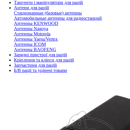
Тангенти і маніпулятори для рацій
Антени для рацій
Стационарные (базовые) антенны
Автомобильные антенны для радиостанций
Антенны KENWOOD
Антенны Nagoya
Антенны Motorola
Антенны Yaesu/Vertex
Антенны ICOM
Антенны BAOFENG
Зарядні пристрої для рацій
Кріплення та кліпси для рацій
Запчастини для рацій
Б/В рації та уцінені товари