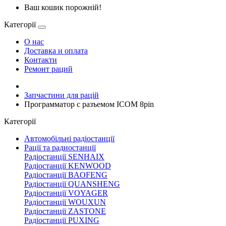
Ваш кошик порожній!
Категорії
О нас
Доставка и оплата
Контакти
Ремонт раций
Запчастини для рацій
Программатор с разъемом ICOM 8pin
Категорії
Автомобільні радіостанції
Рації та радиостанції
Радіостанції SENHAIX
Радіостанції KENWOOD
Радіостанції BAOFENG
Радіостанції QUANSHENG
Радіостанції VOYAGER
Радіостанції WOUXUN
Радіостанції ZASTONE
Радіостанції PUXING