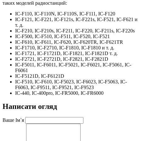
таких моделей радиостанций:
IC-F110, IC-F110N, IC-F110S, IC-F111, IC-F120
IC-F121, IC-F221, IC-F121s, IC-F221s, IC-F521, IC-F621 и
т. д.
IC-F210, IC-F210s, IC-F211, IC-F220, IC-F211s, IC-F220s
IC-F500, IC-F510, IC-F511, IC-F520, IC-F521
IC-F610, IC-F611, IC-F620, IC-F620TR, IC-F621TR
IC-F1710, IC-F2710, IC-F1810, IC-F1810 и т. д.
IC-F1721, IC-F1721D, IC-F1821, IC-F1821D т. д.
IC-F2721, IC-F2721D, IC-F2821, IC-F2821D
IC-F5011, IC-F6011, IC-F5021, IC-F6021, IC-F5061, IC-
F6061
IC-F5121D, IC-F6121D
IC-F510, IC-F610, IC-F5023, IC-F6023, IC-F5063, IC-
F6063, IC-F9511, IC-F9521, IC-F9523
IC-440, IC-400pro, IC-FR5000, IC-FR6000
Написати огляд
Ваше Ім`я