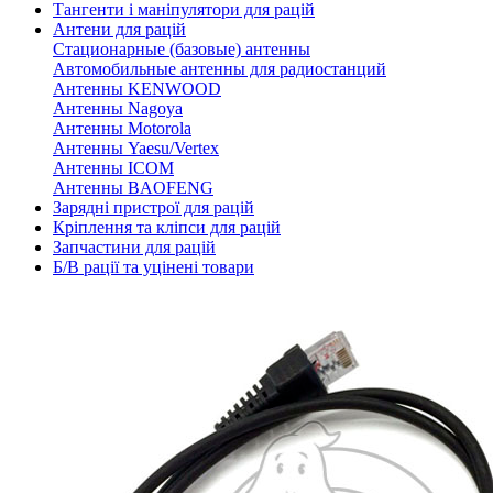
Тангенти і маніпулятори для рацій
Антени для рацій
Стационарные (базовые) антенны
Автомобильные антенны для радиостанций
Антенны KENWOOD
Антенны Nagoya
Антенны Motorola
Антенны Yaesu/Vertex
Антенны ICOM
Антенны BAOFENG
Зарядні пристрої для рацій
Кріплення та кліпси для рацій
Запчастини для рацій
Б/В рації та уцінені товари