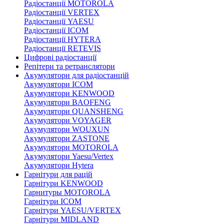
Радіостанції MOTOROLA
Радіостанції VERTEX
Радіостанції YAESU
Радіостанції ICOM
Радіостанції HYTERA
Радіостанції RETEVIS
Цифрові радіостанції
Репітери та ретранслятори
Акумулятори для радіостанцій
Акумулятори ICOM
Акумулятори KENWOOD
Акумулятори BAOFENG
Акумулятори QUANSHENG
Акумулятори VOYAGER
Акумулятори WOUXUN
Акумулятори ZASTONE
Акумулятори MOTOROLA
Акумулятори Yaesu/Vertex
Акумулятори Hytera
Гарнітури для рацій
Гарнітури KENWOOD
Гарнитуры MOTOROLA
Гарнітури ICOM
Гарнітури YAESU/VERTEX
Гарнітури MIDLAND