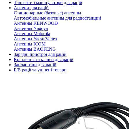
Тангенти і маніпулятори для рацій
Антени для рацій
Стационарные (базовые) антенны
Автомобильные антенны для радиостанций
Антенны KENWOOD
Антенны Nagoya
Антенны Motorola
Антенны Yaesu/Vertex
Антенны ICOM
Антенны BAOFENG
Зарядні пристрої для рацій
Кріплення та кліпси для рацій
Запчастини для рацій
Б/В рації та уцінені товари