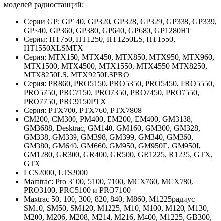
моделей радиостанций:
Серии GP: GP140, GP320, GP328, GP329, GP338, GP339,
GP340, GP360, GP380, GP640, GP680, GP1280HT
Серии: HT750, HT1250, HT1250LS, HT1550,
HT1550XLSMTX
Серия: MTX150, MTX450, MTX850, MTX950, MTX960,
MTX1500, MTX4500, MTX1550, MTX4550 MTX8250,
MTX8250LS, MTX9250LSPRO
Серия: PR860, PRO5150, PRO5350, PRO5450, PRO5550,
PRO5750, PRO7150, PRO7350, PRO7450, PRO7550,
PRO7750, PRO9150РТХ
Серия: PTX700, PTX760, PTX7808
CM200, CM300, PM400, EM200, EM400, GM3188,
GM3688, Desktrac, GM140, GM160, GM300, GM328,
GM338, GM339, GM398, GM399, GM340, GM360,
GM380, GM640, GM660, GM950, GM950E, GM950I,
GM1280, GR300, GR400, GR500, GR1225, R1225, GTX,
GTX
LCS2000, LTS2000
Maratrac: Pro 3100, 5100, 7100, MCX760, MCX780,
PRO3100, PRO5100 и PRO7100
Maxtrac 50, 100, 300, 820, 840, M860, M1225радиус
SM10, SM50, SM120, M1225, M10, M100, M120, M130,
M200, M206, M208, M214, M216, M400, M1225, GB300,