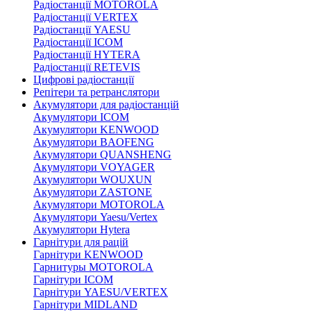
Радіостанції MOTOROLA
Радіостанції VERTEX
Радіостанції YAESU
Радіостанції ICOM
Радіостанції HYTERA
Радіостанції RETEVIS
Цифрові радіостанції
Репітери та ретранслятори
Акумулятори для радіостанцій
Акумулятори ICOM
Акумулятори KENWOOD
Акумулятори BAOFENG
Акумулятори QUANSHENG
Акумулятори VOYAGER
Акумулятори WOUXUN
Акумулятори ZASTONE
Акумулятори MOTOROLA
Акумулятори Yaesu/Vertex
Акумулятори Hytera
Гарнітури для рацій
Гарнітури KENWOOD
Гарнитуры MOTOROLA
Гарнітури ICOM
Гарнітури YAESU/VERTEX
Гарнітури MIDLAND