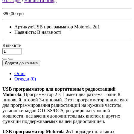
0 оглядів
/
Написати огляд
380,00 грн
Артикул:
USB программатор Motorola 2в1
Наявність:
В наявності
Кількість
Додати до кошика
Опис
Огляди (0)
USB программатор для портативных радиостанций
Motorola
. Программатор 2 в 1 имеет два разъема - один 8-
пиновый, второй 3-пиновый. Этот программатор применяют
для программирования радиостанций на нужные частоты,
установки кодов CTCSS/DCS, регулировки уровней
мощности, назначения дополнительных кнопок и других
функций поддерживаемых вашей радиостанцией.
USB программатор Motorola 2в1
подходит для таких