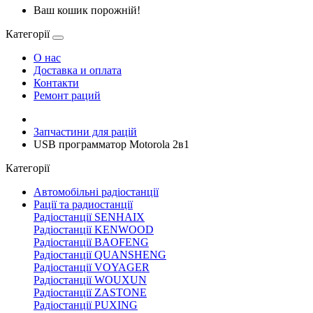
Ваш кошик порожній!
Категорії
О нас
Доставка и оплата
Контакти
Ремонт раций
Запчастини для рацій
USB программатор Motorola 2в1
Категорії
Автомобільні радіостанції
Рації та радиостанції
Радіостанції SENHAIX
Радіостанції KENWOOD
Радіостанції BAOFENG
Радіостанції QUANSHENG
Радіостанції VOYAGER
Радіостанції WOUXUN
Радіостанції ZASTONE
Радіостанції PUXING