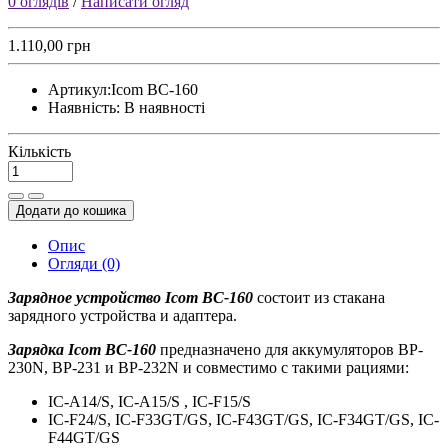
0 оглядів
/
Написати огляд
1.110,00 грн
Артикул:
Icom BC-160
Наявність:
В наявності
Кількість
Додати до кошика
Опис
Огляди (0)
Зарядное устройство Icom BC-160
состоит из стакана
зарядного устройства и адаптера.
Зарядка Icom BC-160
предназначено для аккумуляторов BP-
230N, BP-231 и BP-232N и совместимо с такими рациями:
IC-A14/S, IC-A15/S , IC-F15/S
IC-F24/S, IC-F33GT/GS, IC-F43GT/GS, IC-F34GT/GS, IC-
F44GT/GS