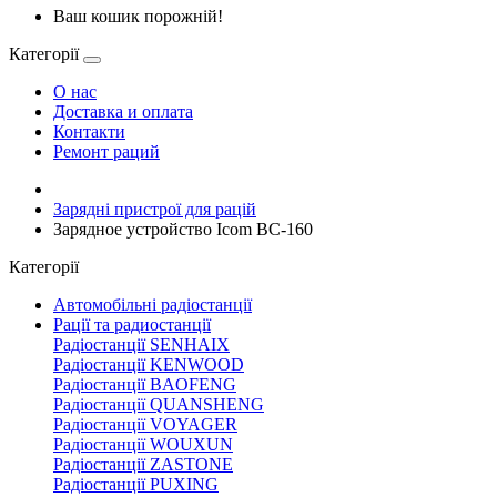
Ваш кошик порожній!
Категорії
О нас
Доставка и оплата
Контакти
Ремонт раций
Зарядні пристрої для рацій
Зарядное устройство Icom BC-160
Категорії
Автомобільні радіостанції
Рації та радиостанції
Радіостанції SENHAIX
Радіостанції KENWOOD
Радіостанції BAOFENG
Радіостанції QUANSHENG
Радіостанції VOYAGER
Радіостанції WOUXUN
Радіостанції ZASTONE
Радіостанції PUXING