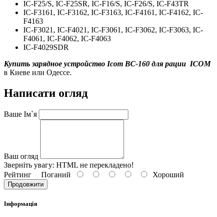
IC-F25/S, IC-F25SR, IC-F16/S, IC-F26/S, IC-F43TR
IC-F3161, IC-F3162, IC-F3163, IC-F4161, IC-F4162, IC-
F4163
IC-F3021, IC-F4021, IC-F3061, IC-F3062, IC-F3063, IC-
F4061, IC-F4062, IC-F4063
IC-F4029SDR
Купить з
арядное устройство
Icom BC-160
для рации
ICOM
в Киеве или Одессе.
Написати огляд
Ваше Ім`я
Ваш огляд
Зверніть увагу:
HTML не перекладено!
Рейтинг
Поганий
Хороший
Продовжити
Інформація