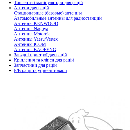
Тангенти і маніпулятори для рацій
Антени для рацій
Стационарные (базовые) антенны
Автомобильные антенны для радиостанций
Антенны KENWOOD
Антенны Nagoya
Антенны Motorola
Антенны Yaesu/Vertex
Антенны ICOM
Антенны BAOFENG
Зарядні пристрої для рацій
Кріплення та кліпси для рацій
Запчастини для рацій
Б/В рації та уцінені товари