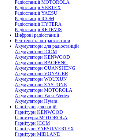
Радіостанції MOTOROLA
Радіостанції VERTEX
Радіостанції YAESU
Радіостанції ICOM
Радіостанції HYTERA
Радіостанції RETEVIS
Цифрові радіостанції
Репітери та ретранслятори
Акумулятори для радіостанцій
Акумулятори ICOM
Акумулятори KENWOOD
Акумулятори BAOFENG
Акумулятори QUANSHENG
Акумулятори VOYAGER
Акумулятори WOUXUN
Акумулятори ZASTONE
Акумулятори MOTOROLA
Акумулятори Yaesu/Vertex
Акумулятори Hytera
Гарнітури для рацій
Гарнітури KENWOOD
Гарнитуры MOTOROLA
Гарнітури ICOM
Гарнітури YAESU/VERTEX
Гарнітури MIDLAND