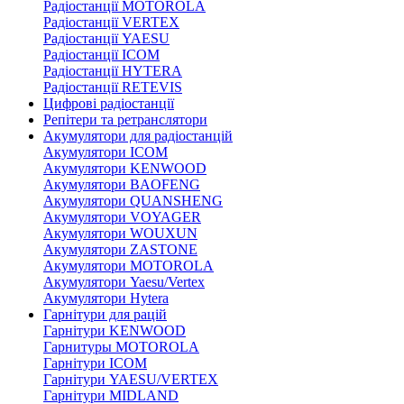
Радіостанції MOTOROLA
Радіостанції VERTEX
Радіостанції YAESU
Радіостанції ICOM
Радіостанції HYTERA
Радіостанції RETEVIS
Цифрові радіостанції
Репітери та ретранслятори
Акумулятори для радіостанцій
Акумулятори ICOM
Акумулятори KENWOOD
Акумулятори BAOFENG
Акумулятори QUANSHENG
Акумулятори VOYAGER
Акумулятори WOUXUN
Акумулятори ZASTONE
Акумулятори MOTOROLA
Акумулятори Yaesu/Vertex
Акумулятори Hytera
Гарнітури для рацій
Гарнітури KENWOOD
Гарнитуры MOTOROLA
Гарнітури ICOM
Гарнітури YAESU/VERTEX
Гарнітури MIDLAND