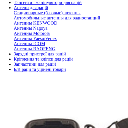
Тангенти і маніпулятори для рацій
Антени для рацій
Стационарные (базовые) антенны
Автомобильные антенны для радиостанций
Антенны KENWOOD
Антенны Nagoya
Антенны Motorola
Антенны Yaesu/Vertex
Антенны ICOM
Антенны BAOFENG
Зарядні пристрої для рацій
Кріплення та кліпси для рацій
Запчастини для рацій
Б/В рації та уцінені товари