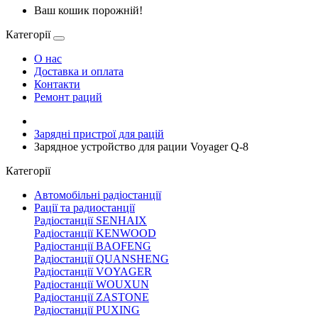
Ваш кошик порожній!
Категорії
О нас
Доставка и оплата
Контакти
Ремонт раций
Зарядні пристрої для рацій
Зарядное устройство для рации Voyager Q-8
Категорії
Автомобільні радіостанції
Рації та радиостанції
Радіостанції SENHAIX
Радіостанції KENWOOD
Радіостанції BAOFENG
Радіостанції QUANSHENG
Радіостанції VOYAGER
Радіостанції WOUXUN
Радіостанції ZASTONE
Радіостанції PUXING