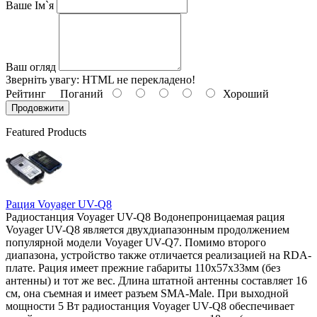
Ваше Ім`я
Ваш огляд
Зверніть увагу:
HTML не перекладено!
Рейтинг
Поганий
Хороший
Продовжити
Featured Products
Рация Voyager UV-Q8
Радиостанция Voyager UV-Q8 Водонепроницаемая рация
Voyager UV-Q8 является двухдиапазонным продолжением
популярной модели Voyager UV-Q7. Помимо второго
диапазона, устройство также отличается реализацией на RDA-
плате. Рация имеет прежние габариты 110х57х33мм (без
антенны) и тот же вес. Длина штатной антенны составляет 16
см, она съемная и имеет разъем SMA-Male. При выходной
мощности 5 Вт радиостанция Voyager UV-Q8 обеспечивает