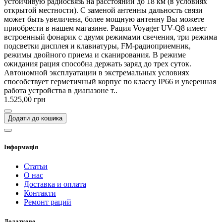
устойчивую радиосвязь на расстоянии до 18 км (в условиях
открытой местности). С заменой антенны дальность связи
может быть увеличена, более мощную антенну Вы можете
приобрести в нашем магазине. Рация Voyager UV-Q8 имеет
встроенный фонарик с двумя режимами свечения, три режима
подсветки дисплея и клавиатуры, FM-радиоприемник,
режимы двойного приема и сканирования. В режиме
ожидания рация способна держать заряд до трех суток.
Автономной эксплуатации в экстремальных условиях
способствует герметичный корпус по классу IP66 и уверенная
работа устройства в диапазоне т..
1.525,00 грн
Додати до кошика
Інформація
Статьи
О нас
Доставка и оплата
Контакти
Ремонт раций
Додатково