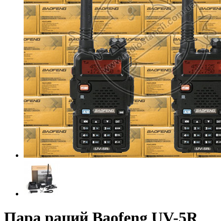
Пара раций Baofeng UV-5R