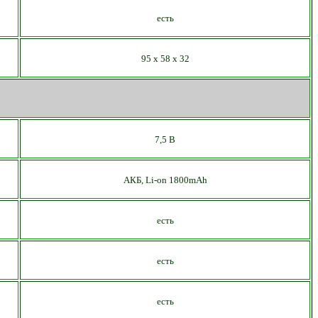
есть
9
5 х
5
8 х 32
7,5 В
АКБ,
Li-on
1
8
00mAh
есть
есть
есть