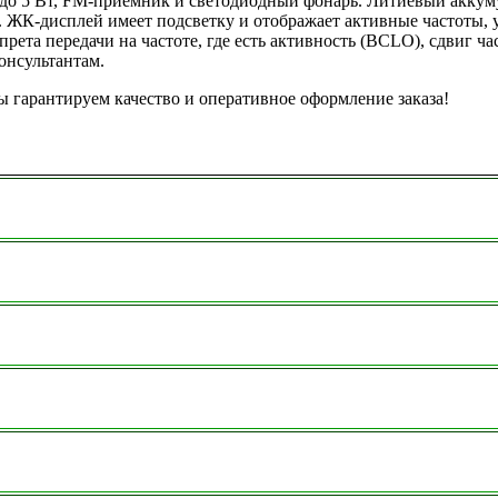
до 5 Вт, FM-приемник и светодиодный фонарь. Литиевый аккуму
. ЖК-дисплей имеет подсветку и отображает активные частоты,
рета передачи на частоте, где есть активность (BCLO), сдвиг ча
нсультантам.
 гарантируем качество и оперативное оформление заказа!