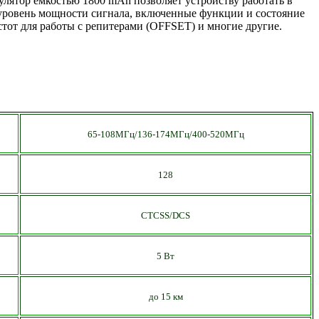
лятор емкостью 1800 mAh позволяет устройству работать в
 уровень мощности сигнала, включенные функции и состояние
стот для работы с репитерами (OFFSET) и многие другие.
65-108МГц/
136-174
МГц/400-520МГц
128
CTCSS/DCS
5 Вт
до 15 км