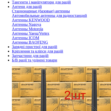
Тангенти і маніпулятори для рацій
Антени для рацій
Стационарные (базовые) антенны
Автомобильные антенны для радиостанций
Антенны KENWOOD
Антенны Nagoya
Антенны Motorola
Антенны Yaesu/Vertex
Антенны ICOM
Антенны BAOFENG
Зарядні пристрої для рацій
Кріплення та кліпси для рацій
Запчастини для рацій
Б/В рації та уцінені товари