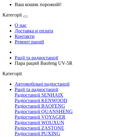
Ваш кошик порожній!
Категорії
О нас
Доставка и оплата
Контакти
Ремонт раций
Рації та радиостанції
Пара раций Baofeng UV-5R
Категорії
Автомобільні радіостанції
Рації та радиостанції
Радіостанції SENHAIX
Радіостанції KENWOOD
Радіостанції BAOFENG
Радіостанції QUANSHENG
Радіостанції VOYAGER
Радіостанції WOUXUN
Радіостанції ZASTONE
Радіостанції PUXING