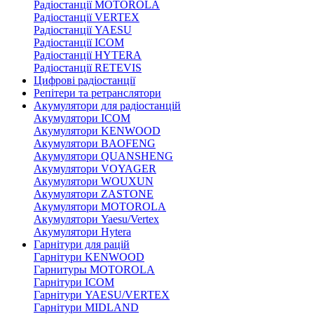
Радіостанції MOTOROLA
Радіостанції VERTEX
Радіостанції YAESU
Радіостанції ICOM
Радіостанції HYTERA
Радіостанції RETEVIS
Цифрові радіостанції
Репітери та ретранслятори
Акумулятори для радіостанцій
Акумулятори ICOM
Акумулятори KENWOOD
Акумулятори BAOFENG
Акумулятори QUANSHENG
Акумулятори VOYAGER
Акумулятори WOUXUN
Акумулятори ZASTONE
Акумулятори MOTOROLA
Акумулятори Yaesu/Vertex
Акумулятори Hytera
Гарнітури для рацій
Гарнітури KENWOOD
Гарнитуры MOTOROLA
Гарнітури ICOM
Гарнітури YAESU/VERTEX
Гарнітури MIDLAND