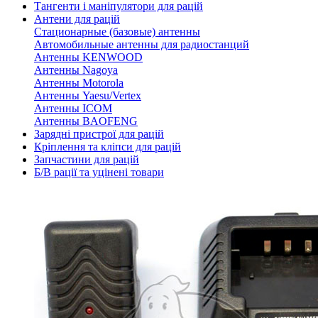
Тангенти і маніпулятори для рацій
Антени для рацій
Стационарные (базовые) антенны
Автомобильные антенны для радиостанций
Антенны KENWOOD
Антенны Nagoya
Антенны Motorola
Антенны Yaesu/Vertex
Антенны ICOM
Антенны BAOFENG
Зарядні пристрої для рацій
Кріплення та кліпси для рацій
Запчастини для рацій
Б/В рації та уцінені товари