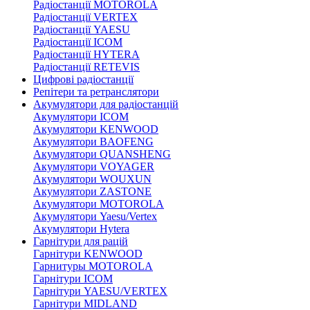
Радіостанції MOTOROLA
Радіостанції VERTEX
Радіостанції YAESU
Радіостанції ICOM
Радіостанції HYTERA
Радіостанції RETEVIS
Цифрові радіостанції
Репітери та ретранслятори
Акумулятори для радіостанцій
Акумулятори ICOM
Акумулятори KENWOOD
Акумулятори BAOFENG
Акумулятори QUANSHENG
Акумулятори VOYAGER
Акумулятори WOUXUN
Акумулятори ZASTONE
Акумулятори MOTOROLA
Акумулятори Yaesu/Vertex
Акумулятори Hytera
Гарнітури для рацій
Гарнітури KENWOOD
Гарнитуры MOTOROLA
Гарнітури ICOM
Гарнітури YAESU/VERTEX
Гарнітури MIDLAND