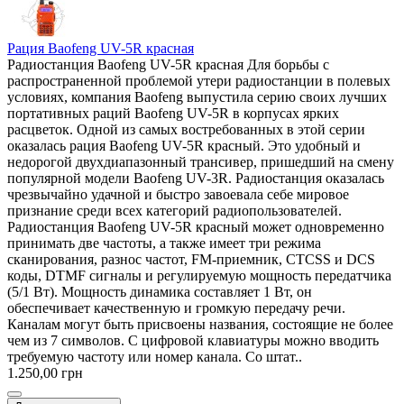
Рация Baofeng UV-5R красная
Радиостанция Baofeng UV-5R красная Для борьбы с
распространенной проблемой утери радиостанции в полевых
условиях, компания Baofeng выпустила серию своих лучших
портативных раций Baofeng UV-5R в корпусах ярких
расцветок. Одной из самых востребованных в этой серии
оказалась рация Baofeng UV-5R красный. Это удобный и
недорогой двухдиапазонный трансивер, пришедший на смену
популярной модели Baofeng UV-3R. Радиостанция оказалась
чрезвычайно удачной и быстро завоевала себе мировое
признание среди всех категорий радиопользователей.
Радиостанция Baofeng UV-5R красный может одновременно
принимать две частоты, а также имеет три режима
сканирования, разнос частот, FM-приемник, CTCSS и DCS
коды, DTMF сигналы и регулируемую мощность передатчика
(5/1 Вт). Мощность динамика составляет 1 Вт, он
обеспечивает качественную и громкую передачу речи.
Каналам могут быть присвоены названия, состоящие не более
чем из 7 символов. С цифровой клавиатуры можно вводить
требуемую частоту или номер канала. Со штат..
1.250,00 грн