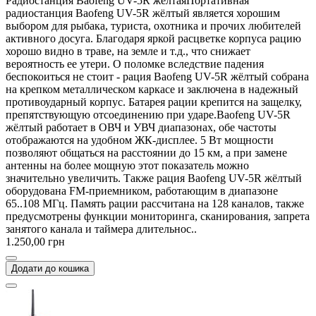
Радиостанция Baofeng UV-5R жёлтаяПортативная
радиостанция Baofeng UV-5R жёлтый является хорошим
выбором для рыбака, туриста, охотника и прочих любителей
активного досуга. Благодаря яркой расцветке корпуса рацию
хорошо видно в траве, на земле и т.д., что снижает
вероятность ее утери. О поломке вследствие падения
беспокоиться не стоит - рация Baofeng UV-5R жёлтый собрана
на крепком металлическом каркасе и заключена в надежный
противоударный корпус. Батарея рации крепится на защелку,
препятствующую отсоединению при ударе.Baofeng UV-5R
жёлтый работает в ОВЧ и УВЧ диапазонах, обе частоты
отображаются на удобном ЖК-дисплее. 5 Вт мощности
позволяют общаться на расстоянии до 15 км, а при замене
антенны на более мощную этот показатель можно
значительно увеличить. Также рация Baofeng UV-5R жёлтый
оборудована FM-приемником, работающим в диапазоне
65..108 МГц. Память рации рассчитана на 128 каналов, также
предусмотрены функции мониторинга, сканирования, запрета
занятого канала и таймера длительнос..
1.250,00 грн
Додати до кошика