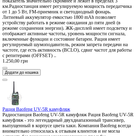
показатель значительно скромнее и лежит в пределах 3
км.Радиостанция имеет регулируемую мощность передатчика
от 1 до 5 Вт, FM-приемник и светодиодный фонарь.
Литиевый аккумулятор емкостью 1800 mAh позволяет
устройству работать в режиме ожидания до пяти дней (в
режиме сохранения энергии). ЖК-дисплей имеет подсветку и
отображает активные частоты, уровень мощности сигнала,
включенные функции и состояние батареи. Рация имеет
регулируемый шумоподавитель, режим запрета передачи на
частоте, где есть активность (BCLO), сдвиг частот для работы
с репитерами (OFFSET) ..
1.250,00 грн
Додати до кошика
Рация Baofeng UV-5R камуфляж
Радиостанция Baofeng UV-5R камуфляж Рация Baofeng UV-5R
камуфляж - это легендарный двухдиапазонный трансивер,
выпущенный в корпусе цвета хаки. Компания Baofeng всегда
внимательно относилась к отзывам клиентов и не могла