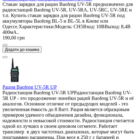
Стакан зарядки для рации Baofeng UV-5R предназначено для
радиостанций Baofeng UV-5R, UV-5RA, UV-5RC, UV-5RE и
т.п. Купить стакан зарядки для рации Baofeng UV-5R под
аккумуляторы Baofeng BL-5 и BL-5L в Киеве или
Одессе.Характеристики:Модель: CH5Вход: 10ВВыход: 8,4В
400мА..
190,00 грн
Додати до кошика
Рация Baofeng UV-5R UP
Радиостанция Baofeng UV-5R UPРадиостанция Baofeng UV-
5R UP - это продолжение линейки раций Baofeng UV-5R и её
аналогов. Основное отличие от предыдущих моделей - это
увеличенная ёмкость до 8 Ватт. Рация является образцовым
примером удачного объединения дизайна, функционала,
надежности и невысокой стоимости. Радиостанция считается
одной из лучших в своем ценовом сегменте. Работает
трансивер в двух частотных диапазонах, которые могут быть
программно расширены. При весе в 250 г с батареей и