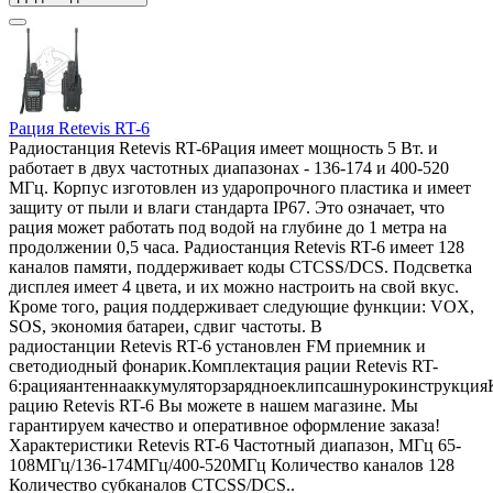
Рация Retevis RT-6
Радиостанция Retevis RT-6Рация имеет мощность 5 Вт. и
работает в двух частотных диапазонах - 136-174 и 400-520
МГц. Корпус изготовлен из ударопрочного пластика и имеет
защиту от пыли и влаги стандарта IP67. Это означает, что
рация может работать под водой на глубине до 1 метра на
продолжении 0,5 часа. Радиостанция Retevis RT-6 имеет 128
каналов памяти, поддерживает коды CTCSS/DCS. Подсветка
дисплея имеет 4 цвета, и их можно настроить на свой вкус.
Кроме того, рация поддерживает следующие функции: VOX,
SOS, экономия батареи, сдвиг частоты. В
радиостанции Retevis RT-6 установлен FM приемник и
светодиодный фонарик.Комплектация рации Retevis RT-
6:рацияантеннааккумуляторзарядноеклипсашнурокинструкция
рацию Retevis RT-6 Вы можете в нашем магазине. Мы
гарантируем качество и оперативное оформление заказа!
Характеристики Retevis RT-6 Частотный диапазон, МГц 65-
108МГц/136-174МГц/400-520МГц Количество каналов 128
Количество субканалов CTCSS/DCS..