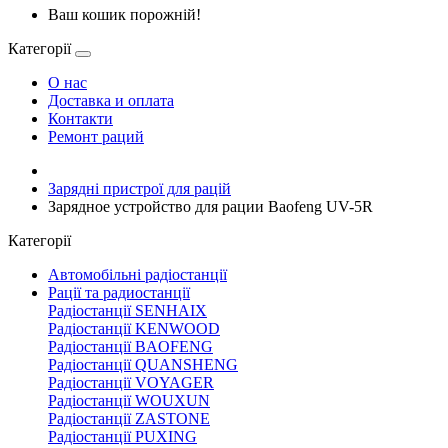
Ваш кошик порожній!
Категорії
О нас
Доставка и оплата
Контакти
Ремонт раций
Зарядні пристрої для рацій
Зарядное устройство для рации Baofeng UV-5R
Категорії
Автомобільні радіостанції
Рації та радиостанції
Радіостанції SENHAIX
Радіостанції KENWOOD
Радіостанції BAOFENG
Радіостанції QUANSHENG
Радіостанції VOYAGER
Радіостанції WOUXUN
Радіостанції ZASTONE
Радіостанції PUXING