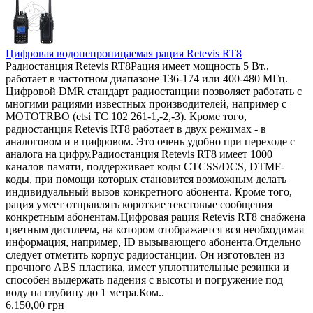
Цифровая водонепроницаемая рация Retevis RT8
Радиостанция Retevis RT8Рация имеет мощность 5 Вт.,
работает в частотном диапазоне 136-174 или 400-480 МГц.
Цифровой DMR стандарт радиостанции позволяет работать с
многими рациями известных производителей, например с
MOTOTRBO (etsi TC 102 261-1,-2,-3). Кроме того,
радиостанция Retevis RT8 работает в двух режимах - в
аналоговом и в цифровом. Это очень удобно при переходе с
аналога на цифру.Радиостанция Retevis RT8 имеет 1000
каналов памяти, поддерживает коды CTCSS/DCS, DTMF-
коды, при помощи которых становится возможным делать
индивидуальный вызов конкретного абонента. Кроме того,
рация умеет отправлять короткие текстовые сообщения
конкретным абонентам.Цифровая рация Retevis RT8 снабжена
цветным дисплеем, на котором отображается вся необходимая
информация, например, ID вызывающего абонента.Отдельно
следует отметить корпус радиостанции. Он изготовлен из
прочного ABS пластика, имеет уплотнительные резинки и
способен выдержать падения с высоты и погружение под
воду на глубину до 1 метра.Ком..
6.150,00 грн