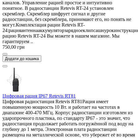
каналов. Управление рацией простое и интуитивно
понятное. В радиостанции Retevis RT-24 установлен
скремблер. Скремблер шифрует сигнал и другие
радиостанции, без скремблера, принимают его, но понять не
могут.Комплектация рации Retevis RT-
24:рацияантеннааккумуляторзарядноеклипсашнурокинструкци
рацию Retevis RT-24 Вы можете в нашем магазине. Мы
гарантируем ..
750,00 грн
Додати до кошика
Цифровая рация IP67 Retevis RT81
Цифровая радиостанция Retevis RT81Рация имеет
повышенную мощность 10 Вт. и работает на частотах в
диапазоне 400-470 МГц. Корпус радиостанции изготовлен из
ударопрочного пластика, по стандарту IP67 - это значит, что
радиостанция продолжает работать погружённой под воду на
глубину до 1 метра. Электронная плата радиостанции
размещена на металлической основе, что убережет её во время