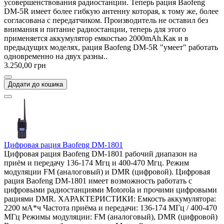
усовершенствования радиостанции. Теперь рация Baofeng
DM-5R имеет более гибкую антенну которая, к тому же, более
согласована с передатчиком. Производитель не оставил без
внимания и питание радиостанции, теперь для этого
применяется аккумулятор емкостью 2000mAh.Как и в
предыдущих моделях, рация Baofeng DM-5R "умеет" работать
одновременно на двух разны..
3.250,00 грн
Додати до кошика
Цифровая рация Baofeng DM-1801
Цифровая рация Baofeng DM-1801 рабочий диапазон на
приём и передачу 136-174 Мгц и 400-470 Мгц. Режим
модуляции FM (аналоговый) и DMR (цифровой). Цифровая
рация Baofeng DM-1801 имеет возможность работать с
цифровыми радиостанциями Motorola и прочими цифровыми
рациями DMR. ХАРАКТЕРИСТИКИ: Емкость аккумулятора:
2200 мА*ч Частота приёма и передачи: 136-174 МГц / 400-470
МГц Режимы модуляции: FM (аналоговый), DMR (цифровой)