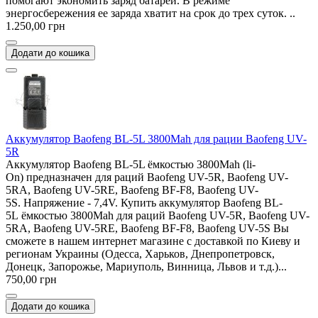
помогают экономить заряд батареи. В режиме
энергосбережения ее заряда хватит на срок до трех суток. ..
1.250,00 грн
Додати до кошика
Аккумулятор Baofeng BL-5L 3800Mah для рации Baofeng UV-
5R
Аккумулятор Baofeng BL-5L ёмкостью 3800Mah (li-
On) предназначен для раций Baofeng UV-5R, Baofeng UV-
5RA, Baofeng UV-5RE, Baofeng BF-F8, Baofeng UV-
5S. Напряжение - 7,4V. Купить аккумулятор Baofeng BL-
5L ёмкостью 3800Mah для раций Baofeng UV-5R, Baofeng UV-
5RA, Baofeng UV-5RE, Baofeng BF-F8, Baofeng UV-5S Вы
сможете в нашем интернет магазине с доставкой по Киеву и
регионам Украины (Одесса, Харьков, Днепропетровск,
Донецк, Запорожье, Мариуполь, Винница, Львов и т.д.)...
750,00 грн
Додати до кошика