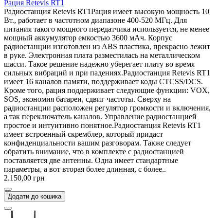
Рация Retevis RT1
Радиостанция Retevis RT1Рация имеет высокую мощность 10
Вт., работает в частотном диапазоне 400-520 МГц. Для
питания такого мощного передатчика используется, не менее
мощный аккумулятор емкостью 3600 мАч. Корпус
радиостанции изготовлен из ABS пластика, прекрасно лежит
в руке. Электронная плата разместилась на металлическом
шасси. Такое решение надежно уберегает плату во время
сильных вибраций и при падениях.Радиостанция Retevis RT1
имеет 16 каналов памяти, поддерживает коды CTCSS/DCS.
Кроме того, рация поддерживает следующие функции: VOX,
SOS, экономия батареи, сдвиг частоты. Сверху на
радиостанции расположен регулятор громкости и включения,
а так переключатель каналов. Управление радиостанцией
простое и интуитивно понятное.Радиостанция Retevis RT1
имеет встроенный скремблер, который придаст
конфиденциальности вашим разговорам. Также следует
обратить внимание, что в комплекте с радиостанцией
поставляется две антенны. Одна имеет стандартные
параметры, а вот вторая более длинная, с более..
2.150,00 грн
Додати до кошика