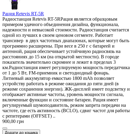
Рация Retevis RT-5R
Радиостанция Retevis RT-5RРация является образцовым
примером удачного объединения дизайна, функционала,
надежности и невысокой стоимости. Радиостанция считается
одной из лучших в своем ценовом сегменте. Работает
трансивер в двух частотных диапазонах, которые могут быть
программно расширены. При весе в 250 г с батареей и
антенной, рация обеспечивает устойчивую радиосвязь на
расстояниях до 15 км (на открытой местности). В городе
показатель значительно скромнее и лежит в пределах 3
км.Радиостанция имеет регулируемую мощность передатчика
от 1 до 5 Вт, FM-приемник и светодиодный фонарь.
Литиевый аккумулятор емкостью 1800 mAh позволяет
устройству работать в режиме ожидания до пяти дней (в
режиме сохранения энергии). ЖК-дисплей имеет подсветку и
отображает активные частоты, уровень мощности сигнала,
включенные функции и состояние батареи. Рация имеет
регулируемый шумоподавитель, режим запрета передачи на
частоте, где есть активность (BCLO), сдвиг частот для работы
с репитерами (OFFSET) ..
900,00 грн
Додати до кошика