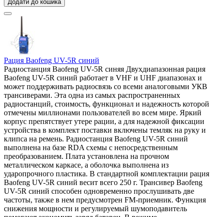
Додати до кошика
Рация Baofeng UV-5R синий
Радиостанция Baofeng UV-5R синяя Двухдиапазонная рация
Baofeng UV-5R синий работает в VHF и UHF диапазонах и
может поддерживать радиосвязь со всеми аналоговыми УКВ
трансиверами. Эта одна из самых распространенных
радиостанций, стоимость, функционал и надежность которой
отмечены миллионами пользователей во всем мире. Яркий
корпус препятствует утере рации, а для надежной фиксации
устройства в комплект поставки включены темляк на руку и
клипса на ремень. Радиостанция Baofeng UV-5R синий
выполнена на базе RDA схемы с непосредственным
преобразованием. Плата установлена на прочном
металлическом каркасе, а оболочка выполнена из
ударопрочного пластика. В стандартной комплектации рация
Baofeng UV-5R синий весит всего 250 г. Трансивер Baofeng
UV-5R синий способен одновременно прослушивать две
частоты, также в нем предусмотрен FM-приемник. Функция
снижения мощности и регулируемый шумоподавитель