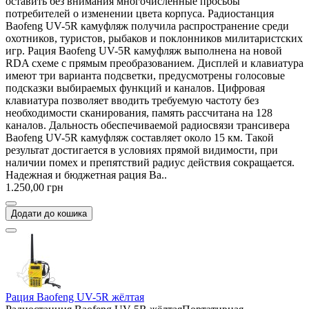
оставить без внимания многочисленные просьбы
потребителей о изменении цвета корпуса. Радиостанция
Baofeng UV-5R камуфляж получила распространение среди
охотников, туристов, рыбаков и поклонников милитаристских
игр. Рация Baofeng UV-5R камуфляж выполнена на новой
RDA схеме с прямым преобразованием. Дисплей и клавиатура
имеют три варианта подсветки, предусмотрены голосовые
подсказки выбираемых функций и каналов. Цифровая
клавиатура позволяет вводить требуемую частоту без
необходимости сканирования, память рассчитана на 128
каналов. Дальность обеспечиваемой радиосвязи трансивера
Baofeng UV-5R камуфляж составляет около 15 км. Такой
результат достигается в условиях прямой видимости, при
наличии помех и препятствий радиус действия сокращается.
Надежная и бюджетная рация Ba..
1.250,00 грн
Додати до кошика
Рация Baofeng UV-5R жёлтая