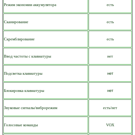
Режим экономии аккумулятора
есть
Сканирование
есть
Скремблирование
есть
Ввод частоты с клавиатуры
нет
Подсветка клавиатуры
нет
Блокировка клавиатуры
нет
Звуковые сигналы/виброрежим
есть/нет
Голосовые команды
VOX